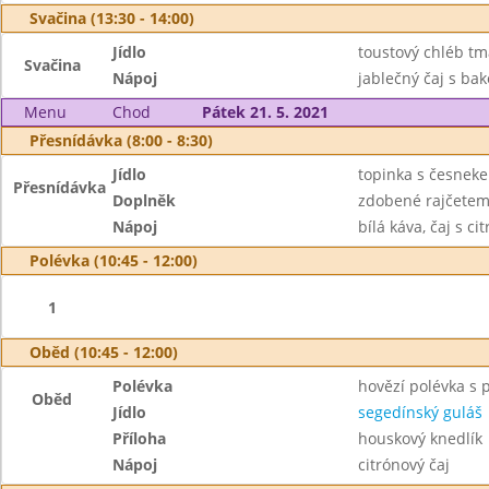
Svačina (13:30 - 14:00)
Jídlo
toustový chléb tm
Svačina
Nápoj
jablečný čaj s ba
Menu
Chod
Pátek 21. 5. 2021
Přesnídávka (8:00 - 8:30)
Jídlo
topinka s česnek
Přesnídávka
Doplněk
zdobené rajčete
Nápoj
bílá káva, čaj s c
Polévka (10:45 - 12:00)
1
Oběd (10:45 - 12:00)
Polévka
hovězí polévka s 
Oběd
Jídlo
segedínský guláš
Příloha
houskový knedlík
Nápoj
citrónový čaj