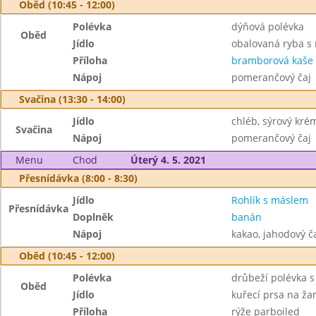
Oběd (10:45 - 12:00)
Polévka
dýňová polévka
Oběd
Jídlo
obalovaná ryba s 
Příloha
bramborová kaše
Nápoj
pomerančový čaj
Svačina (13:30 - 14:00)
Jídlo
chléb, sýrový kré
Svačina
Nápoj
pomerančový čaj
Menu
Chod
Úterý 4. 5. 2021
Přesnídávka (8:00 - 8:30)
Jídlo
Rohlík s máslem
Přesnídávka
Doplněk
banán
Nápoj
kakao, jahodový č
Oběd (10:45 - 12:00)
Polévka
drůbeží polévka 
Oběd
Jídlo
kuřecí prsa na ž
Příloha
rýže parboiled