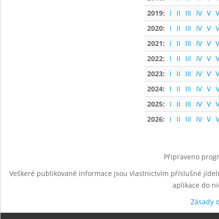
2019:
I
II
III
IV
V
V
2020:
I
II
III
IV
V
V
2021:
I
II
III
IV
V
V
2022:
I
II
III
IV
V
V
2023:
I
II
III
IV
V
V
2024:
I
II
III
IV
V
V
2025:
I
II
III
IV
V
V
2026:
I
II
III
IV
V
V
Připraveno progr
Veškeré publikované informace jsou vlastnictvím příslušné jídel
aplikace do n
Zásady 