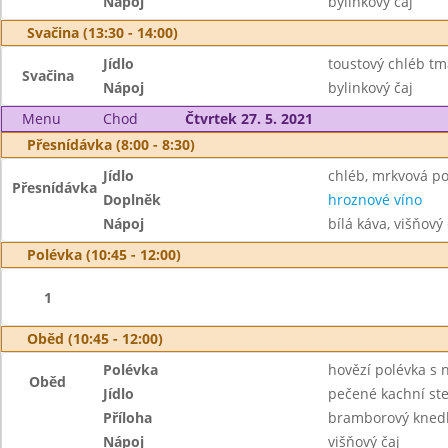
Nápoj
bylinkový čaj
Svačina (13:30 - 14:00)
Jídlo
toustový chléb t
Svačina
Nápoj
bylinkový čaj
Menu
Chod
Čtvrtek 27. 5. 2021
Přesnídávka (8:00 - 8:30)
Jídlo
chléb, mrkvová 
Přesnídávka
Doplněk
hroznové víno
Nápoj
bílá káva, višňový 
Polévka (10:45 - 12:00)
1
Oběd (10:45 - 12:00)
Polévka
hovězí polévka s 
Oběd
Jídlo
pečené kachní st
Příloha
bramborový knedlí
Nápoj
višňový čaj