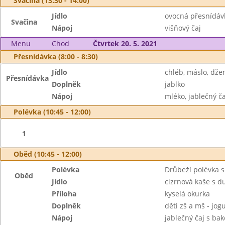
Svačina (13:30 - 14:00)
Jídlo
ovocná přesnídáv
Svačina
Nápoj
višňový čaj
Menu
Chod
Čtvrtek 20. 5. 2021
Přesnídávka (8:00 - 8:30)
Jídlo
chléb, máslo, dž
Přesnídávka
Doplněk
jablko
Nápoj
mléko, jablečný č
Polévka (10:45 - 12:00)
1
Oběd (10:45 - 12:00)
Polévka
Drůbeží polévka 
Oběd
Jídlo
cizrnová kaše s d
Příloha
kyselá okurka
Doplněk
děti zš a mš - jogu
Nápoj
jablečný čaj s ba