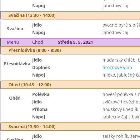
Nápoj
jahodový čaj
Svačina (13:30 - 14:00)
Jídlo
ovocné pyré s pi
Svačina
Nápoj
jahodový čaj
Menu
Chod
Středa 5. 5. 2021
Přesnídávka (8:00 - 8:30)
Jídlo
maďarský chléb, 
Přesnídávka
Doplněk
hroznové víno
Nápoj
mléko, jablečný č
Oběd (10:45 - 12:00)
Polévka
hovězí polévka s 
Oběd
Jídlo
svíčková hovězí p
Příloha
houskový knedlík
Nápoj
jablečný čaj s ba
Svačina (13:30 - 14:00)
Jídlo
selský rohlík, žerv
Svačina