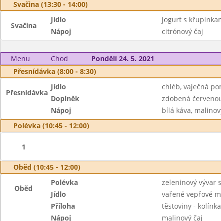
Svačina (13:30 - 14:00)
Jídlo
jogurt s křupinka
Svačina
Nápoj
citrónový čaj
Menu
Chod
Pondělí 24. 5. 2021
Přesnídávka (8:00 - 8:30)
Jídlo
chléb, vaječná p
Přesnídávka
Doplněk
zdobená červenou
Nápoj
bílá káva, malinov
Polévka (10:45 - 12:00)
1
Oběd (10:45 - 12:00)
Polévka
zeleninový vývar
Oběd
Jídlo
vařené vepřové m
Příloha
těstoviny - kolínka
Nápoj
malinový čaj