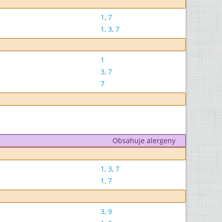
1
,
7
1
,
3
,
7
1
3
,
7
7
Obsahuje alergeny
1
,
3
,
7
1
,
7
3
,
9