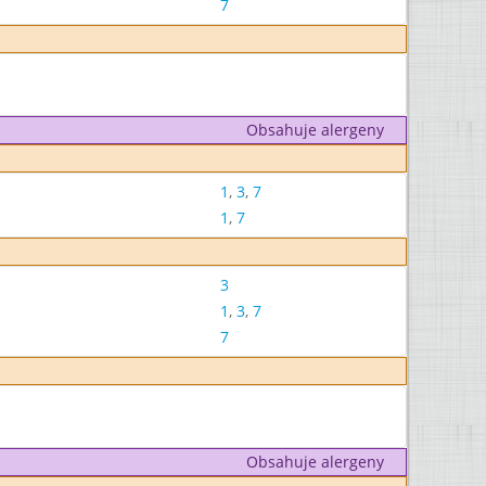
7
Obsahuje alergeny
1
,
3
,
7
1
,
7
3
1
,
3
,
7
7
Obsahuje alergeny