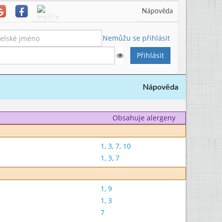
Nápověda
Nemůžu se přihlásit
Nápověda
Obsahuje alergeny
1
,
3
,
7
,
10
1
,
3
,
7
1
,
9
1
,
3
7