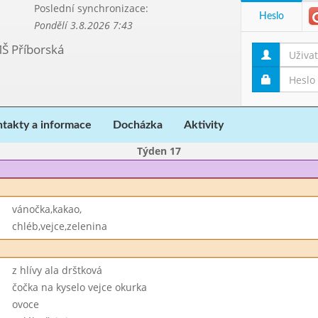
Poslední synchronizace:
Heslo
Pondělí 3.8.2026 7:43
MŠ Příborská
takty a informace
Docházka
Aktivity
Týden 17
vánočka,kakao,
chléb,vejce,zelenina
z hlívy ala drštková
čočka na kyselo vejce okurka
ovoce