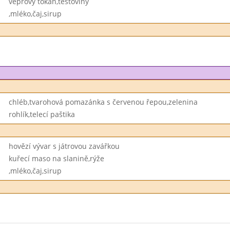
vepřový tokán,těstoviny
,mléko,čaj,sirup
chléb,tvarohová pomazánka s červenou řepou,zelenina
rohlík,telecí paštika
hovězí vývar s játrovou zavářkou
kuřecí maso na slanině,rýže
,mléko,čaj,sirup