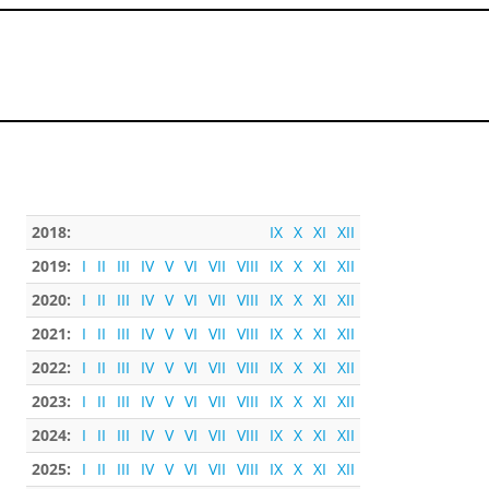
2018:
IX
X
XI
XII
2019:
I
II
III
IV
V
VI
VII
VIII
IX
X
XI
XII
2020:
I
II
III
IV
V
VI
VII
VIII
IX
X
XI
XII
2021:
I
II
III
IV
V
VI
VII
VIII
IX
X
XI
XII
2022:
I
II
III
IV
V
VI
VII
VIII
IX
X
XI
XII
2023:
I
II
III
IV
V
VI
VII
VIII
IX
X
XI
XII
2024:
I
II
III
IV
V
VI
VII
VIII
IX
X
XI
XII
2025:
I
II
III
IV
V
VI
VII
VIII
IX
X
XI
XII