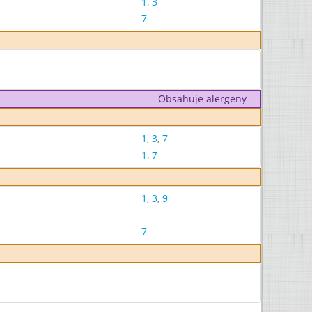
1
,
3
7
Obsahuje alergeny
1
,
3
,
7
1
,
7
1
,
3
,
9
7