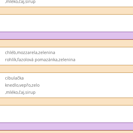
,mléko,čaj,sirup
chléb,mozzarela,zelenina
rohlík,fazolová pomazánka,zelenina
cibulačka
knedlo,vepřo,zelo
,mléko,čaj,sirup