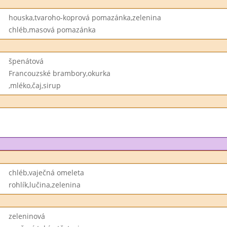
houska,tvaroho-koprová pomazánka,zelenina
chléb,masová pomazánka
špenátová
Francouzské brambory,okurka
,mléko,čaj,sirup
chléb,vaječná omeleta
rohlík,lučina,zelenina
zeleninová