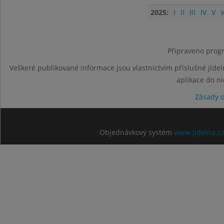
2025:
I
II
III
IV
V
V
Připraveno progr
Veškeré publikované informace jsou vlastnictvím příslušné jídel
aplikace do n
Zásady 
Objednávkový systém
www.jidelna.c