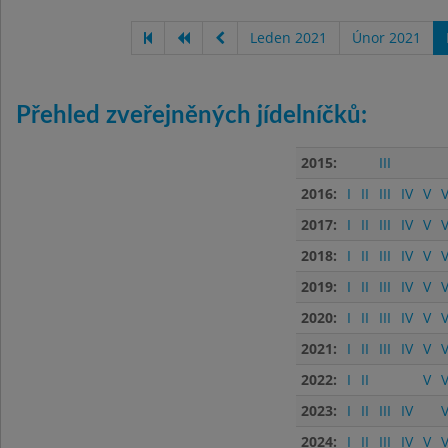
Leden 2021
Únor 2021
Přehled zveřejněných jídelníčků:
2015:
III
2016:
I
II
III
IV
V
V
2017:
I
II
III
IV
V
V
2018:
I
II
III
IV
V
V
2019:
I
II
III
IV
V
V
2020:
I
II
III
IV
V
V
2021:
I
II
III
IV
V
V
2022:
I
II
V
V
2023:
I
II
III
IV
V
2024:
I
II
III
IV
V
V