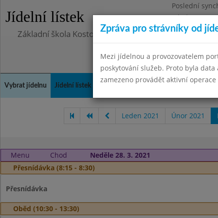
Poslední sync
Jídelní lístek
Pátek 29.8.20
Zpráva pro strávníky od jíd
Základní škola Kostomlaty nad Labem, příspěvková o
Mezi jídelnou a provozovatelem por
poskytování služeb. Proto byla dat
zamezeno provádět aktivní operace (
Vybrat jídelnu
Jídelní lístek
Historie
Kontakty a informace
Doch
Leden 2021
Únor 2021
Menu
Chod
Neděle 28. 3. 2021
Přesnídávka (8:15 - 8:30)
Přesnídávka
Oběd (10:30 - 13:30)