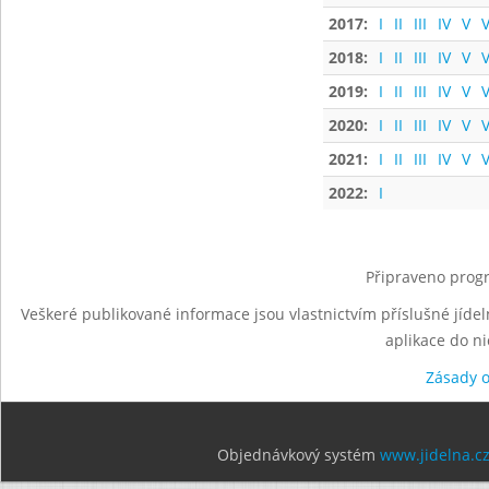
2017:
I
II
III
IV
V
V
2018:
I
II
III
IV
V
V
2019:
I
II
III
IV
V
V
2020:
I
II
III
IV
V
V
2021:
I
II
III
IV
V
V
2022:
I
Připraveno progr
Veškeré publikované informace jsou vlastnictvím příslušné jídel
aplikace do n
Zásady 
Objednávkový systém
www.jidelna.c