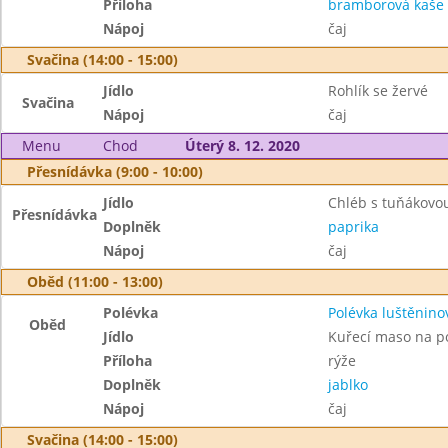
Příloha
bramborová kaše
Nápoj
čaj
Svačina (14:00 - 15:00)
Jídlo
Rohlík se žervé
Svačina
Nápoj
čaj
Menu
Chod
Úterý 8. 12. 2020
Přesnídávka (9:00 - 10:00)
Jídlo
Chléb s tuňákov
Přesnídávka
Doplněk
paprika
Nápoj
čaj
Oběd (11:00 - 13:00)
Polévka
Polévka luštěnino
Oběd
Jídlo
Kuřecí maso na p
Příloha
rýže
Doplněk
jablko
Nápoj
čaj
Svačina (14:00 - 15:00)