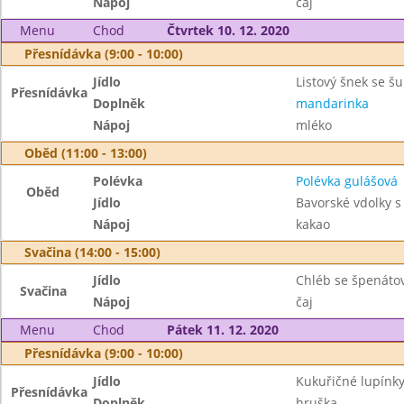
Nápoj
čaj
Menu
Chod
Čtvrtek 10. 12. 2020
Přesnídávka (9:00 - 10:00)
Jídlo
Listový šnek se š
Přesnídávka
Doplněk
mandarinka
Nápoj
mléko
Oběd (11:00 - 13:00)
Polévka
Polévka gulášová
Oběd
Jídlo
Bavorské vdolky s
Nápoj
kakao
Svačina (14:00 - 15:00)
Jídlo
Chléb se špenát
Svačina
Nápoj
čaj
Menu
Chod
Pátek 11. 12. 2020
Přesnídávka (9:00 - 10:00)
Jídlo
Kukuřičné lupínk
Přesnídávka
Doplněk
hruška