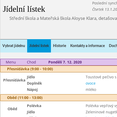
Poslední sync
Jídelní lístek
Čtvrtek 13.1.2
Střední škola a Mateřská škola Aloyse Klara, detašov
Vybrat jídelnu
Jídelní lístek
Historie
Kontakty a informace
Doch
Menu
Chod
Pondělí 7. 12. 2020
Přesnídávka (9:00 - 10:00)
Jídlo
Toustové pečivo 
Přesnídávka
Doplněk
ovoce
Nápoj
mléko
Oběd (11:00 - 13:00)
Polévka
Polévka vepřový v
Oběd
Jídlo
Zeleninové nuget