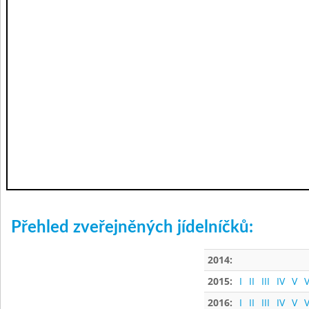
Přehled zveřejněných jídelníčků:
2014:
2015:
I
II
III
IV
V
V
2016:
I
II
III
IV
V
V