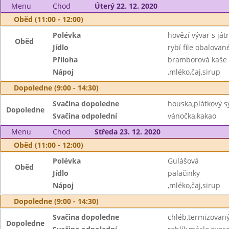
Menu
Chod
Úterý 22. 12. 2020
Oběd (11:00 - 12:00)
Polévka
hovězí vývar s já
Oběd
Jídlo
rybí file obalovan
Příloha
bramborová kaše
Nápoj
,mléko,čaj,sirup
Dopoledne (9:00 - 14:30)
Svačina dopoledne
houska,plátkový s
Dopoledne
Svačina odpolední
vánočka,kakao
Menu
Chod
Středa 23. 12. 2020
Oběd (11:00 - 12:00)
Polévka
Gulášová
Oběd
Jídlo
palačinky
Nápoj
,mléko,čaj,sirup
Dopoledne (9:00 - 14:30)
Svačina dopoledne
chléb,termizovaný
Dopoledne