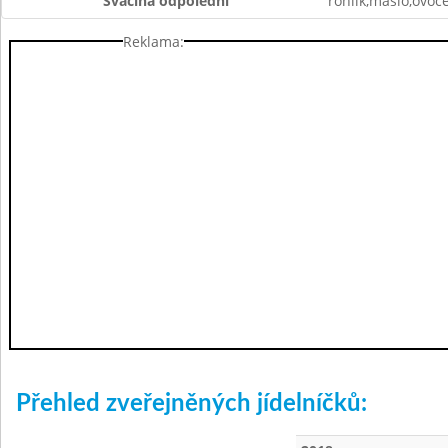
Svačina odpolední
rohlík,máslo,ovoc
Reklama:
Přehled zveřejněných jídelníčků: