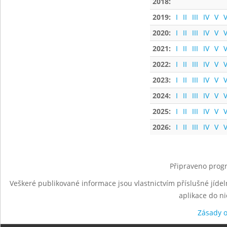
2018:
2019:
I
II
III
IV
V
V
2020:
I
II
III
IV
V
V
2021:
I
II
III
IV
V
V
2022:
I
II
III
IV
V
V
2023:
I
II
III
IV
V
V
2024:
I
II
III
IV
V
V
2025:
I
II
III
IV
V
V
2026:
I
II
III
IV
V
V
Připraveno progr
Veškeré publikované informace jsou vlastnictvím příslušné jídel
aplikace do n
Zásady 