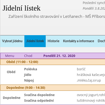
Poslední sync
Jídelní lístek
Pondělí 3.8.20
Zařízení školního stravování v Letňanech - MŠ Příbor
Vybrat jídelnu
Jídelní lístek
Historie
Kontakty a informace
Doch
Menu
Chod
Pondělí 21. 12. 2020
Oběd (11:00 - 12:00)
Polévka
boršč
Oběd
Jídlo
hrášková kaše,vej
Nápoj
,mléko,čaj,sirup
Dopoledne (9:00 - 14:30)
Svačina dopoledne
ovocný jogurt,rohl
Dopoledne
Svačina odpolední
luštěninový rohl