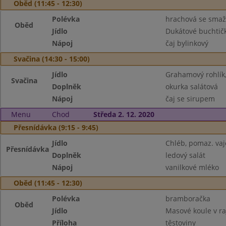
Oběd (11:45 - 12:30)
Polévka
hrachová se sma
Oběd
Jídlo
Dukátové buchtič
Nápoj
čaj bylinkový
Svačina (14:30 - 15:00)
Jídlo
Grahamový rohlík
Svačina
Doplněk
okurka salátová
Nápoj
čaj se sirupem
Menu
Chod
Středa 2. 12. 2020
Přesnídávka (9:15 - 9:45)
Jídlo
Chléb, pomaz. va
Přesnídávka
Doplněk
ledový salát
Nápoj
vanilkové mléko
Oběd (11:45 - 12:30)
Polévka
bramboračka
Oběd
Jídlo
Masové koule v r
Příloha
těstoviny