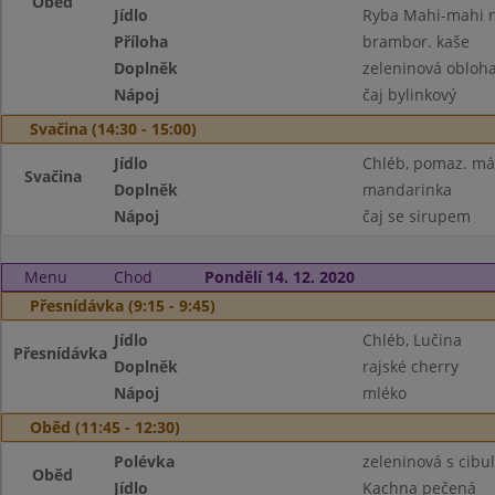
Oběd
Jídlo
Ryba Mahi-mahi 
Příloha
brambor. kaše
Doplněk
zeleninová obloh
Nápoj
čaj bylinkový
Svačina (14:30 - 15:00)
Jídlo
Chléb, pomaz. má
Svačina
Doplněk
mandarinka
Nápoj
čaj se sirupem
Menu
Chod
Pondělí 14. 12. 2020
Přesnídávka (9:15 - 9:45)
Jídlo
Chléb, Lučina
Přesnídávka
Doplněk
rajské cherry
Nápoj
mléko
Oběd (11:45 - 12:30)
Polévka
zeleninová s cibu
Oběd
Jídlo
Kachna pečená