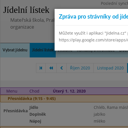
Poslední sync
Jídelní lístek
Středa 8.7.202
Zpráva pro strávníky od jíd
Mateřská škola, Praha 5 - Barrandov, Lohniského 851
organizace
Můžete využít i aplikaci "Jidelna.cz"
https://play.google.com/store/apps/
Vybrat jídelnu
Jídelní lístek
Historie
Kontakty a informace
Doch
Říjen 2020
Listopad 2020
Menu
Chod
Úterý 1. 12. 2020
Přesnídávka (9:15 - 9:45)
Jídlo
Chléb, Rama máslo
Přesnídávka
Doplněk
jablko
Nápoj
mléko