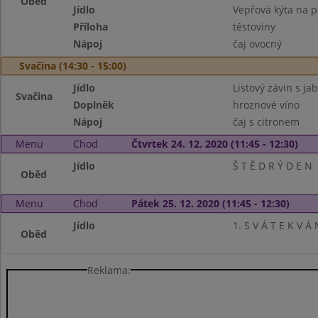
Oběd
Jídlo
Vepřová kýta na p
Příloha
těstoviny
Nápoj
čaj ovocný
Svačina (14:30 - 15:00)
Jídlo
Listový závin s jab
Svačina
Doplněk
hroznové víno
Nápoj
čaj s citronem
Menu
Chod
Čtvrtek 24. 12. 2020 (11:45 - 12:30)
Jídlo
Š T Ě D R Ý D E N
Oběd
Menu
Chod
Pátek 25. 12. 2020 (11:45 - 12:30)
Jídlo
1. S V Á T E K V Á 
Oběd
Reklama: