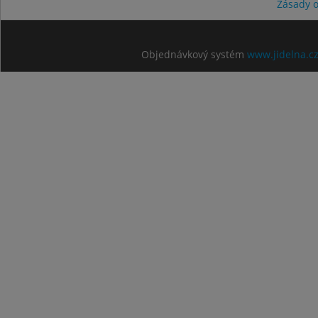
Zásady 
Objednávkový systém
www.jidelna.c