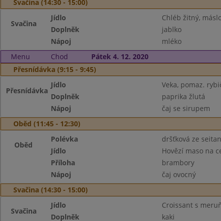
Svačina (14:30 - 15:00)
Jídlo
Chléb žitný, másl
Svačina
Doplněk
jablko
Nápoj
mléko
Menu
Chod
Pátek 4. 12. 2020
Přesnídávka (9:15 - 9:45)
Jídlo
Veka, pomaz. rybi
Přesnídávka
Doplněk
paprika žlutá
Nápoj
čaj se sirupem
Oběd (11:45 - 12:30)
Polévka
dršťková ze seita
Oběd
Jídlo
Hovězí maso na c
Příloha
brambory
Nápoj
čaj ovocný
Svačina (14:30 - 15:00)
Jídlo
Croissant s meru
Svačina
Doplněk
kaki