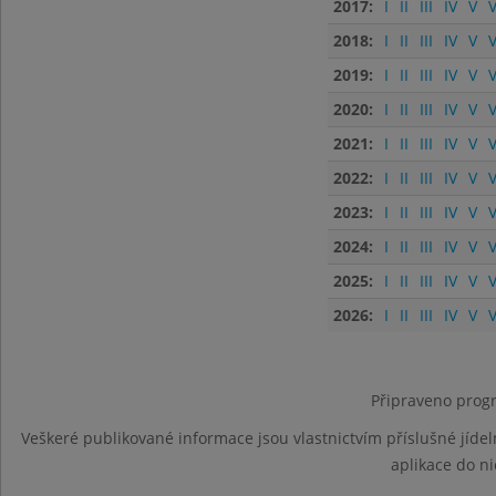
2017:
I
II
III
IV
V
V
2018:
I
II
III
IV
V
V
2019:
I
II
III
IV
V
V
2020:
I
II
III
IV
V
V
2021:
I
II
III
IV
V
V
2022:
I
II
III
IV
V
V
2023:
I
II
III
IV
V
V
2024:
I
II
III
IV
V
V
2025:
I
II
III
IV
V
V
2026:
I
II
III
IV
V
V
Připraveno progr
Veškeré publikované informace jsou vlastnictvím příslušné jídel
aplikace do n