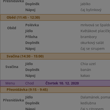
Přesnídávka
Doplněk
jablko
Nápoj
čaj bylinkový
Oběd (11:45 - 12:30)
Polévka
mrkvová se špald
Oběd
Jídlo
Květákové placíčk
Příloha
brambory
Doplněk
okurkový salát
Nápoj
čaj se sirupem
Svačina (14:30 - 15:00)
Jídlo
Chia uzel
Svačina
Doplněk
banán
Nápoj
kakao
Menu
Chod
Čtvrtek 10. 12. 2020
Přesnídávka (9:15 - 9:45)
Jídlo
Dalamánek, pomaz.
Přesnídávka
Doplněk
kedlubna
Nápoj
čaj s citronem