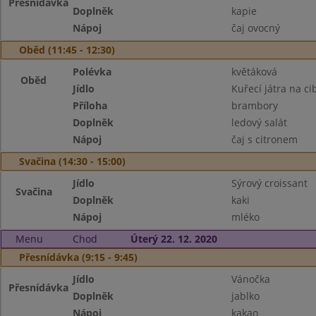
Přesnídávka
Doplněk
kapie
Nápoj
čaj ovocný
Oběd (11:45 - 12:30)
Polévka
květáková
Oběd
Jídlo
Kuřecí játra na ci
Příloha
brambory
Doplněk
ledový salát
Nápoj
čaj s citronem
Svačina (14:30 - 15:00)
Jídlo
Sýrový croissant
Svačina
Doplněk
kaki
Nápoj
mléko
Menu
Chod
Úterý 22. 12. 2020
Přesnídávka (9:15 - 9:45)
Jídlo
Vánočka
Přesnídávka
Doplněk
jablko
Nápoj
kakao