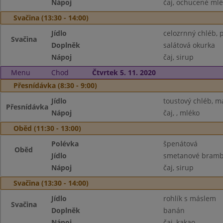
Nápoj
čaj, ochucené ml
Svačina (13:30 - 14:00)
Jídlo
celozrnný chléb, 
Svačina
Doplněk
salátová okurka
Nápoj
čaj, sirup
Menu
Chod
Čtvrtek 5. 11. 2020
Přesnídávka (8:30 - 9:00)
Jídlo
toustový chléb, m
Přesnídávka
Nápoj
čaj, , mléko
Oběd (11:30 - 13:00)
Polévka
špenátová
Oběd
Jídlo
smetanové bramb
Nápoj
čaj, sirup
Svačina (13:30 - 14:00)
Jídlo
rohlík s máslem
Svačina
Doplněk
banán
Nápoj
čaj, kakao