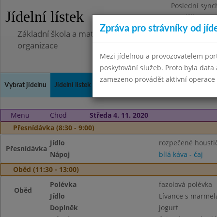
Poslední sync
Jídelní lístek
Pondělí 7.7.20
Zpráva pro strávníky od jíd
Základní škola a mateřská škola Libá, okres Cheb, př
organizace
Mezi jídelnou a provozovatelem por
poskytování služeb. Proto byla dat
zamezeno provádět aktivní operace (
Vybrat jídelnu
Jídelní lístek
Historie
Kontakty a informace
Doch
Menu
Chod
Středa 4. 11. 2020
Přesnídávka (8:30 - 9:00)
Jídlo
rozpečené housti
Přesnídávka
Nápoj
bílá káva - čaj
Oběd (11:30 - 13:00)
Polévka
fazolová polévka
Oběd
Jídlo
Lívance s marmel
Doplněk
jogurt