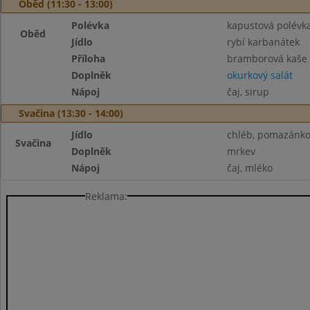
Oběd (11:30 - 13:00)
Polévka
kapustová polév
Oběd
Jídlo
rybí karbanátek
Příloha
bramborová kaše
Doplněk
okurkový salát
Nápoj
čaj, sirup
Svačina (13:30 - 14:00)
Jídlo
chléb, pomazánko
Svačina
Doplněk
mrkev
Nápoj
čaj, mléko
Reklama: