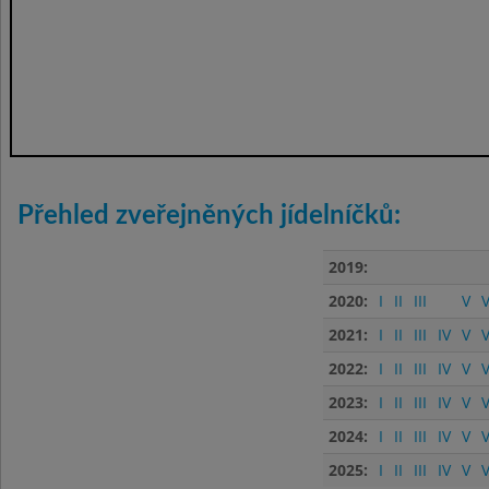
Přehled zveřejněných jídelníčků:
2019:
2020:
I
II
III
V
V
2021:
I
II
III
IV
V
V
2022:
I
II
III
IV
V
V
2023:
I
II
III
IV
V
V
2024:
I
II
III
IV
V
V
2025:
I
II
III
IV
V
V