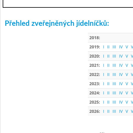
Přehled zveřejněných jídelníčků:
2018:
2019:
I
II
III
IV
V
V
2020:
I
II
III
IV
V
V
2021:
I
II
III
IV
V
V
2022:
I
II
III
IV
V
V
2023:
I
II
III
IV
V
V
2024:
I
II
III
IV
V
V
2025:
I
II
III
IV
V
V
2026:
I
II
III
IV
V
V