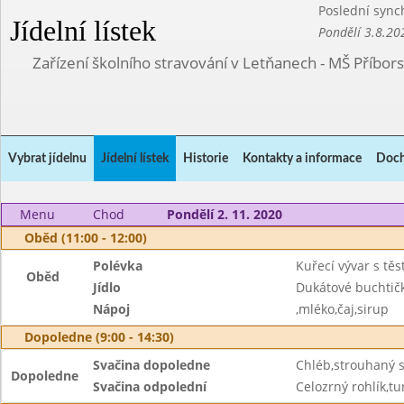
Poslední sync
Jídelní lístek
Pondělí 3.8.20
Zařízení školního stravování v Letňanech - MŠ Příbor
Vybrat jídelnu
Jídelní lístek
Historie
Kontakty a informace
Doch
Menu
Chod
Pondělí 2. 11. 2020
Oběd (11:00 - 12:00)
Polévka
Kuřecí vývar s těs
Oběd
Jídlo
Dukátové buchtič
Nápoj
,mléko,čaj,sirup
Dopoledne (9:00 - 14:30)
Svačina dopoledne
Chléb,strouhaný s
Dopoledne
Svačina odpolední
Celozrný rohlík,