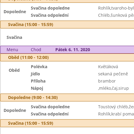
Svačina dopoledne
Rohlík,tvaroho-b
Dopoledne
Svačina odpolední
Chléb,šunková pě
Svačina (15:00 - 15:59)
Svačina
Menu
Chod
Pátek 6. 11. 2020
Oběd (11:00 - 12:00)
Polévka
Květáková
Oběd
Jídlo
sekaná pečeně
Příloha
brambor
Nápoj
,mléko,čaj,sirup
Dopoledne (9:00 - 14:30)
Svačina dopoledne
Toustový chléb,že
Dopoledne
Svačina odpolední
Rohlík,krabí poma
Svačina (15:00 - 15:59)