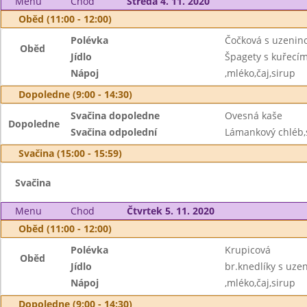
Menu
Chod
Středa 4. 11. 2020
Oběd (11:00 - 12:00)
Polévka
Čočková s uzenin
Oběd
Jídlo
Špagety s kuřecí
Nápoj
,mléko,čaj,sirup
Dopoledne (9:00 - 14:30)
Svačina dopoledne
Ovesná kaše
Dopoledne
Svačina odpolední
Lámankový chléb,
Svačina (15:00 - 15:59)
Svačina
Menu
Chod
Čtvrtek 5. 11. 2020
Oběd (11:00 - 12:00)
Polévka
Krupicová
Oběd
Jídlo
br.knedlíky s uz
Nápoj
,mléko,čaj,sirup
Dopoledne (9:00 - 14:30)