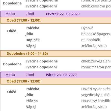
Svačina dopoledne
rohlík,krabí pom.
Dopoledne
Svačina odpolední
chléb,celerová po
Menu
Chod
Čtvrtek 22. 10. 2020
Oběd (11:00 - 12:00)
Polévka
Dýnová
Oběd
Jídlo
bolonské špagety,
Doplněk
ml.doplněk
Nápoj
,mléko,čaj,sirup
Dopoledne (9:00 - 14:30)
Svačina dopoledne
chléb,žerve,zelen
Dopoledne
Svačina odpolední
rohlík,masová po
Menu
Chod
Pátek 23. 10. 2020
Oběd (11:00 - 12:00)
Polévka
Hovězí vývar s tě
Oběd
Jídlo
segedínský guláš
Příloha
Houskový knedlík
Nápoj
,mléko,čaj,sirup