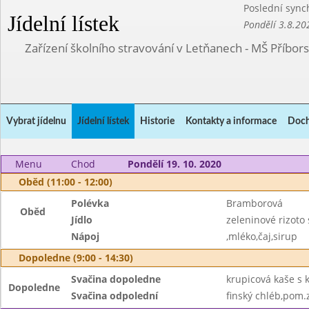
Poslední sync
Jídelní lístek
Pondělí 3.8.20
Zařízení školního stravování v Letňanech - MŠ Příbor
Vybrat jídelnu
Jídelní lístek
Historie
Kontakty a informace
Doch
Menu
Chod
Pondělí 19. 10. 2020
Oběd (11:00 - 12:00)
Polévka
Bramborová
Oběd
Jídlo
zeleninové rizoto 
Nápoj
,mléko,čaj,sirup
Dopoledne (9:00 - 14:30)
Svačina dopoledne
krupicová kaše s
Dopoledne
Svačina odpolední
finský chléb,pom.z