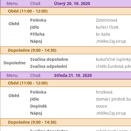
Menu
Chod
Úterý 20. 10. 2020
Oběd (11:00 - 12:00)
Polévka
Zeleninová
Oběd
Jídlo
kuřecí řízek
Příloha
br.kaše
Nápoj
,mléko,čaj,sirup
Dopoledne (9:00 - 14:30)
Svačina dopoledne
kukuřičné lupínk
Dopoledne
Svačina odpolední
chléb,šunková pě
Menu
Chod
Středa 21. 10. 2020
Oběd (11:00 - 12:00)
Polévka
hrstková
Oběd
Jídlo
domácí plněné bu
Doplněk
ovoce
Nápoj
,mléko,čaj,sirup
Dopoledne (9:00 - 14:30)