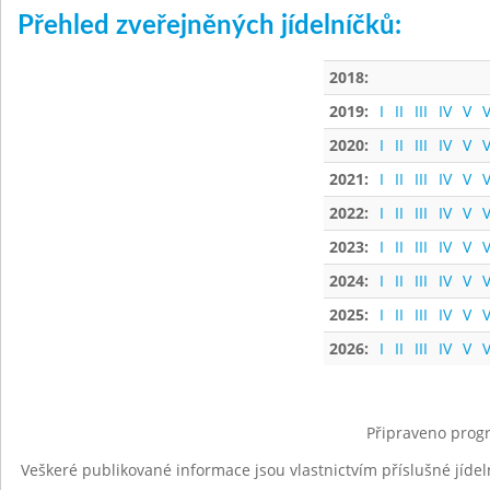
Přehled zveřejněných jídelníčků:
2018:
2019:
I
II
III
IV
V
V
2020:
I
II
III
IV
V
V
2021:
I
II
III
IV
V
V
2022:
I
II
III
IV
V
V
2023:
I
II
III
IV
V
V
2024:
I
II
III
IV
V
V
2025:
I
II
III
IV
V
V
2026:
I
II
III
IV
V
V
Připraveno progr
Veškeré publikované informace jsou vlastnictvím příslušné jídel