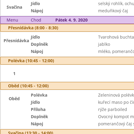
Jídlo
selský rohlík, oc
Svačina
Nápoj
meduňkový čaj
Menu
Chod
Pátek 4. 9. 2020
Přesnídávka (8:00 - 8:30)
Jídlo
Tvarohová buchta
Přesnídávka
Doplněk
jablko
Nápoj
mléko, pomerančo
Polévka (10:45 - 12:00)
1
Oběd (10:45 - 12:00)
Polévka
Zeleninová polévk
Oběd
Jídlo
kuřecí maso po č
Příloha
rýže parboiled
Doplněk
Ovocný kompot mí
Nápoj
pomerančový čaj 
Svačina (13:30 - 14:00)