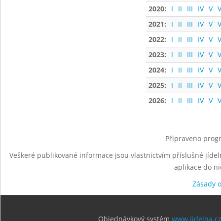
2020:
I
II
III
IV
V
V
2021:
I
II
III
IV
V
V
2022:
I
II
III
IV
V
V
2023:
I
II
III
IV
V
V
2024:
I
II
III
IV
V
V
2025:
I
II
III
IV
V
V
2026:
I
II
III
IV
V
V
Připraveno progr
Veškeré publikované informace jsou vlastnictvím příslušné jídel
aplikace do n
Zásady 
Objednávkový systém
www.jidelna.c