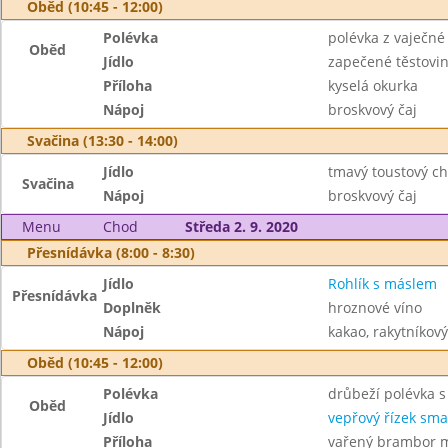
Oběd (10:45 - 12:00)
Polévka
polévka z vaječné 
Oběd
Jídlo
zapečené těstovi
Příloha
kyselá okurka
Nápoj
broskvový čaj
Svačina (13:30 - 14:00)
Jídlo
tmavý toustový ch
Svačina
Nápoj
broskvový čaj
Menu
Chod
Středa 2. 9. 2020
Přesnídávka (8:00 - 8:30)
Jídlo
Rohlík s máslem
Přesnídávka
Doplněk
hroznové víno
Nápoj
kakao, rakytníkový
Oběd (10:45 - 12:00)
Polévka
drůbeží polévka s
Oběd
Jídlo
vepřový řízek sm
Příloha
vařený brambor 