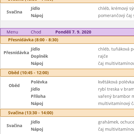
Jídlo
chléb, krémový sý
Svačina
Nápoj
pomerančový čaj 
Menu
Chod
Pondělí 7. 9. 2020
Přesnídávka (8:00 - 8:30)
Jídlo
chléb, tuňáková 
Přesnídávka
Doplněk
rajče
Nápoj
čaj multivitamíno
Oběd (10:45 - 12:00)
Polévka
květáková polévka
Oběd
Jídlo
rybí treska v bra
Příloha
vařený brambor 
Nápoj
multivitamínový č
Svačina (13:30 - 14:00)
Jídlo
grahámek, ochuc
Svačina
Nápoj
čaj multivitamíno