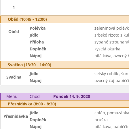
1
Oběd (10:45 - 12:00)
Polévka
zeleninová polévk
Oběd
Jídlo
srbské rizoto s 
Příloha
sypané strouhan
Doplněk
kyselá okurka
Nápoj
bílá káva, ovocný
Svačina (13:30 - 14:00)
Jídlo
selský rohlík , šu
Svačina
Nápoj
ovocný čaj babičč
Menu
Chod
Pondělí 14. 9. 2020
Přesnídávka (8:00 - 8:30)
Jídlo
chléb, pomazánka
Přesnídávka
Doplněk
hruška
Nápoj
bílá káva, babičči