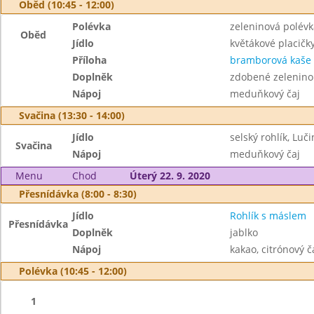
Oběd (10:45 - 12:00)
Polévka
zeleninová polévk
Oběd
Jídlo
květákové placičk
Příloha
bramborová kaše
Doplněk
zdobené zelenin
Nápoj
meduňkový čaj
Svačina (13:30 - 14:00)
Jídlo
selský rohlík, Luči
Svačina
Nápoj
meduňkový čaj
Menu
Chod
Úterý 22. 9. 2020
Přesnídávka (8:00 - 8:30)
Jídlo
Rohlík s máslem
Přesnídávka
Doplněk
jablko
Nápoj
kakao, citrónový č
Polévka (10:45 - 12:00)
1