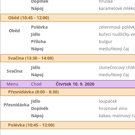
Doplněk
hruška
Nápoj
karamelové mléko
Oběd (10:45 - 12:00)
Polévka
zeleninová polévk
Oběd
Jídlo
kuřecí nudličky 
Příloha
bulgur
Nápoj
meduňkový čaj
Svačina (13:30 - 14:00)
Jídlo
slunečnicový chl
Svačina
Nápoj
meduňkový čaj
Menu
Chod
Čtvrtek 10. 9. 2020
Přesnídávka (8:00 - 8:30)
Jídlo
loupáček
Přesnídávka
Doplněk
hroznové víno
Nápoj
kakao, malinový č
Polévka (10:45 - 12:00)