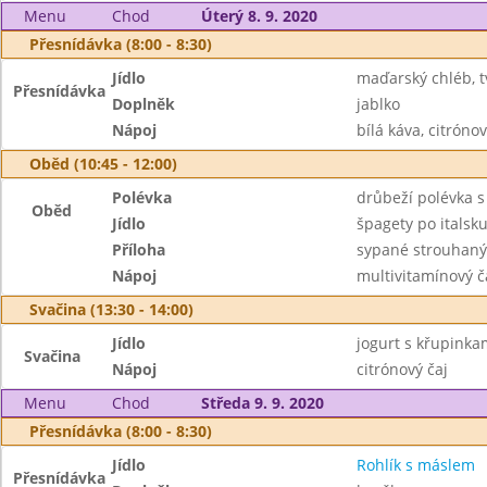
Menu
Chod
Úterý 8. 9. 2020
Přesnídávka (8:00 - 8:30)
Jídlo
maďarský chléb, 
Přesnídávka
Doplněk
jablko
Nápoj
bílá káva, citrónov
Oběd (10:45 - 12:00)
Polévka
drůbeží polévka 
Oběd
Jídlo
špagety po italsk
Příloha
sypané strouhan
Nápoj
multivitamínový č
Svačina (13:30 - 14:00)
Jídlo
jogurt s křupinka
Svačina
Nápoj
citrónový čaj
Menu
Chod
Středa 9. 9. 2020
Přesnídávka (8:00 - 8:30)
Jídlo
Rohlík s máslem
Přesnídávka