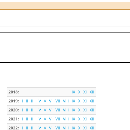
2018:
IX
X
XI
XII
2019:
I
II
III
IV
V
VI
VII
VIII
IX
X
XI
XII
2020:
I
II
III
IV
V
VI
VII
VIII
IX
X
XI
XII
2021:
I
II
III
IV
V
VI
VII
VIII
IX
X
XI
XII
2022:
I
II
III
IV
V
VI
VII
VIII
IX
X
XI
XII