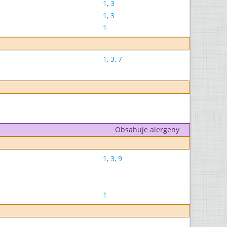
1
,
3
1
,
3
1
1
,
3
,
7
Obsahuje alergeny
1
,
3
,
9
1