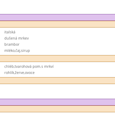
italská
dušená mrkev
brambor
mléko,čaj,sirup
chléb,tvarohová pom.s mrkví
rohlík,žerve,ovoce