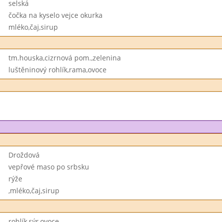
selská
čočka na kyselo vejce okurka
mléko,čaj,sirup
tm.houska,cizrnová pom.,zelenina
luštěninový rohlík,rama,ovoce
Droždová
vepřové maso po srbsku
rýže
,mléko,čaj,sirup
rohlík,sýr,ovoce