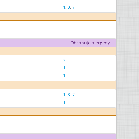
1
,
3
,
7
Obsahuje alergeny
7
1
1
1
,
3
,
7
1