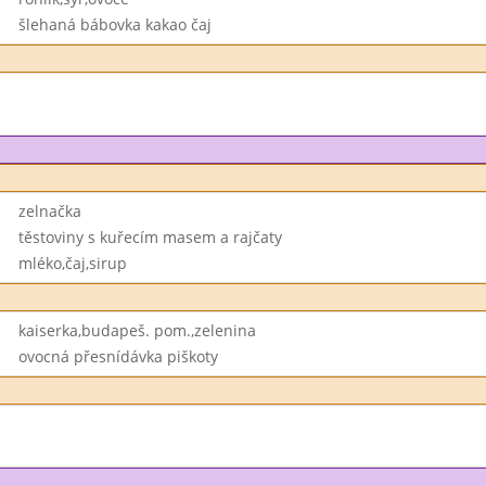
šlehaná bábovka kakao čaj
zelnačka
těstoviny s kuřecím masem a rajčaty
mléko,čaj,sirup
kaiserka,budapeš. pom.,zelenina
ovocná přesnídávka piškoty