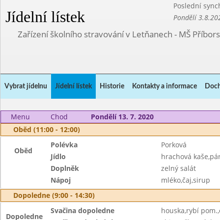
Poslední sync
Jídelní lístek
Pondělí 3.8.20
Zařízení školního stravování v Letňanech - MŠ Příbor
Vybrat jídelnu
Jídelní lístek
Historie
Kontakty a informace
Doch
Menu
Chod
Pondělí 13. 7. 2020
Oběd (11:00 - 12:00)
Polévka
Porková
Oběd
Jídlo
hrachová kaše,pá
Doplněk
zelný salát
Nápoj
mléko,čaj,sirup
Dopoledne (9:00 - 14:30)
Svačina dopoledne
houska,rybí pom.
Dopoledne