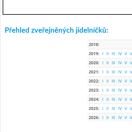
Přehled zveřejněných jídelníčků:
2018:
2019:
I
II
III
IV
V
V
2020:
I
II
III
IV
V
V
2021:
I
II
III
IV
V
V
2022:
I
II
III
IV
V
V
2023:
I
II
III
IV
V
V
2024:
I
II
III
IV
V
V
2025:
I
II
III
IV
V
V
2026:
I
II
III
IV
V
V