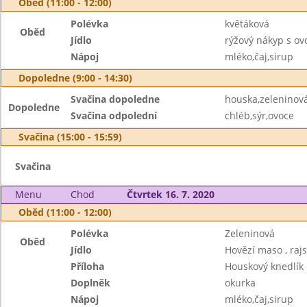
Oběd (11:00 - 12:00)
Polévka
květáková
Oběd
Jídlo
rýžový nákyp s o
Nápoj
mléko,čaj,sirup
Dopoledne (9:00 - 14:30)
Svačina dopoledne
houska,zeleninov
Dopoledne
Svačina odpolední
chléb,sýr,ovoce
Svačina (15:00 - 15:59)
Svačina
Menu
Chod
Čtvrtek 16. 7. 2020
Oběd (11:00 - 12:00)
Polévka
Zeleninová
Oběd
Jídlo
Hovězí maso , raj
Příloha
Houskový knedlík
Doplněk
okurka
Nápoj
mléko,čaj,sirup