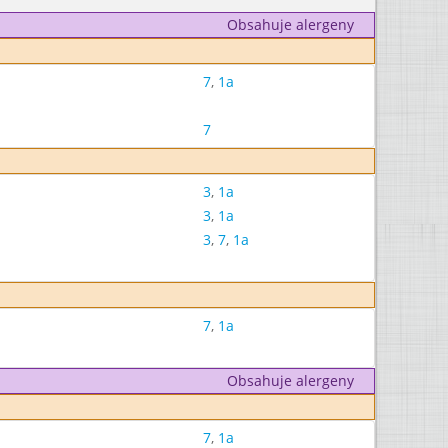
Obsahuje alergeny
7
,
1a
7
3
,
1a
3
,
1a
3
,
7
,
1a
7
,
1a
Obsahuje alergeny
7
,
1a