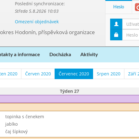
Poslední synchronizace:
Heslo
Středa 5.8.2026 10:03
Omezení objednávek
 okres Hodonín, příspěvková organizace
takty a informace
Docházka
Aktivity
ten 2020
Červen 2020
Červenec 2020
Srpen 2020
Září 
Týden 27
topinka s čenekem
jablko
čaj šípkový