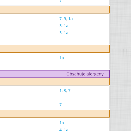
7
7
,
9
,
1a
3
,
1a
3
,
1a
1a
Obsahuje alergeny
1
,
3
,
7
7
1a
4
,
1a