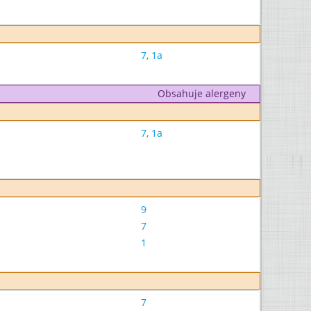
7
,
1a
Obsahuje alergeny
7
,
1a
9
7
1
7