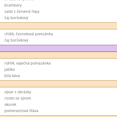
brambory
salát z červené řepy
čaj borůvkový
chléb, česneková pomzánka
čaj borůvkový
rohlík, vaječná pomazánka
jablko
bílá káva
vývar s obrázky
rizoto se sýrem
okurek
pomerančová šťáva