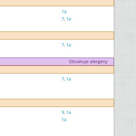
1a
7
,
1a
7
,
1a
Obsahuje alergeny
7
,
1a
9
,
1a
1a