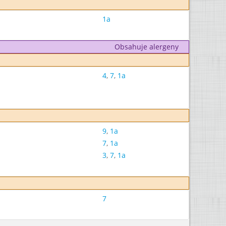
1a
Obsahuje alergeny
4
,
7
,
1a
9
,
1a
7
,
1a
3
,
7
,
1a
7