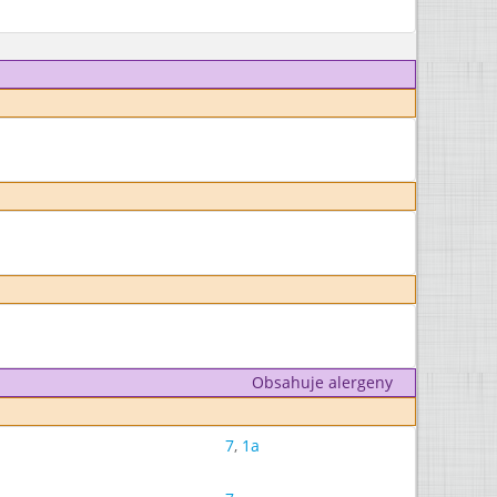
Obsahuje alergeny
7
,
1a