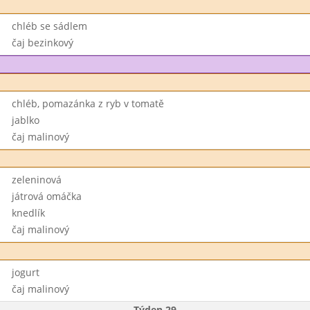
chléb se sádlem
čaj bezinkový
chléb, pomazánka z ryb v tomatě
jablko
čaj malinový
zeleninová
játrová omáčka
knedlík
čaj malinový
jogurt
čaj malinový
Týden 29