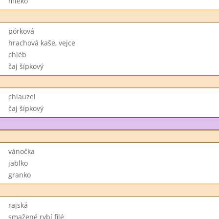
mléko
pórková
hrachová kaše, vejce
chléb
čaj šípkový
chiauzel
čaj šípkový
vánočka
jablko
granko
rajská
smažené rybí filé