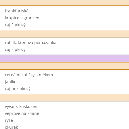
frankfurtská
krupice s grankem
čaj šípkový
rohlík, křenová pomazánka
čaj šípkový
cereální kuličky s mékem
jablko
čaj bezinkový
vývar s kuskusem
vepřové na kmíně
rýže
okurek