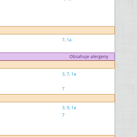
7
,
1a
Obsahuje alergeny
3
,
7
,
1a
7
3
,
9
,
1a
7