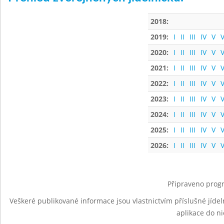
2018:
2019:
I
II
III
IV
V
V
2020:
I
II
III
IV
V
V
2021:
I
II
III
IV
V
V
2022:
I
II
III
IV
V
V
2023:
I
II
III
IV
V
V
2024:
I
II
III
IV
V
V
2025:
I
II
III
IV
V
V
2026:
I
II
III
IV
V
V
Připraveno progr
Veškeré publikované informace jsou vlastnictvím příslušné jídel
aplikace do n