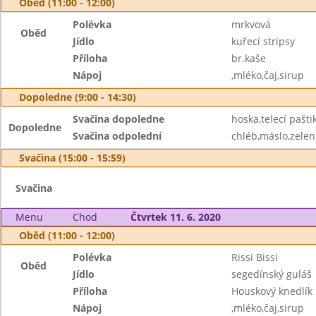
Oběd (11:00 - 12:00)
Polévka
mrkvová
Oběd
Jídlo
kuřecí stripsy
Příloha
br.kaše
Nápoj
,mléko,čaj,sirup
Dopoledne (9:00 - 14:30)
Svačina dopoledne
hoska,telecí pašti
Dopoledne
Svačina odpolední
chléb,máslo,zelen
Svačina (15:00 - 15:59)
Svačina
Menu
Chod
Čtvrtek 11. 6. 2020
Oběd (11:00 - 12:00)
Polévka
Rissi Bissi
Oběd
Jídlo
segedínský guláš
Příloha
Houskový knedlík
Nápoj
,mléko,čaj,sirup