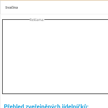
Svačina
Reklama:
Přehled zveřejněných jídelníčků: