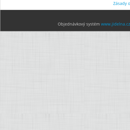
Zásady 
Objednávkový systém
www.jidelna.c