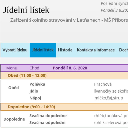
Poslední sync
Jídelní lístek
Pondělí 3.8.20
Zařízení školního stravování v Letňanech - MŠ Příbor
Vybrat jídelnu
Jídelní lístek
Historie
Kontakty a informace
Doch
Menu
Chod
Pondělí 8. 6. 2020
Oběd (11:00 - 12:00)
Polévka
Hrachová
Oběd
Jídlo
lívanečky se skoři
Nápoj
,mléko,čaj,sirup
Dopoledne (9:00 - 14:30)
Svačina dopoledne
chléb,tunáková p
Dopoledne
Svačina odpolední
rohlík,celerová p