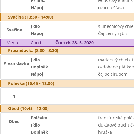
Příloha
Houskový knedlík
Nápoj
ovocná šťáva
Svačina (13:30 - 14:00)
Jídlo
slunečnicový chlé
Svačina
Nápoj
Čaj černý rybíz
Menu
Chod
Čtvrtek 28. 5. 2020
Přesnídávka (8:00 - 8:30)
Jídlo
maďarský chléb, 
Přesnídávka
Doplněk
ozdobené plátkem
Nápoj
čaj se sirupem
Polévka (10:45 - 12:00)
1
Oběd (10:45 - 12:00)
Polévka
frankfurtská pol
Oběd
Jídlo
dukátové buchtič
Doplněk
hruška