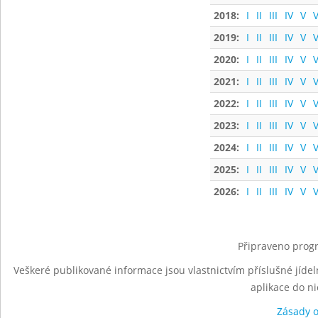
2018:
I
II
III
IV
V
V
2019:
I
II
III
IV
V
V
2020:
I
II
III
IV
V
V
2021:
I
II
III
IV
V
V
2022:
I
II
III
IV
V
V
2023:
I
II
III
IV
V
V
2024:
I
II
III
IV
V
V
2025:
I
II
III
IV
V
V
2026:
I
II
III
IV
V
V
Připraveno progr
Veškeré publikované informace jsou vlastnictvím příslušné jídel
aplikace do n
Zásady 