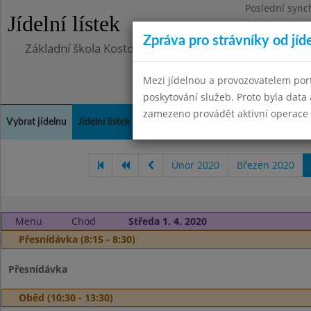
Poslední sync
Jídelní lístek
Pátek 29.8.20
Zpráva pro strávníky od jíd
Základní škola Kostomlaty nad Labem, příspěvková o
Mezi jídelnou a provozovatelem por
poskytování služeb. Proto byla dat
zamezeno provádět aktivní operace (
Vybrat jídelnu
Jídelní lístek
Historie
Kontakty a informace
Doch
Únor 2020
Březen 2020
Menu
Chod
Středa 1. 4. 2020
Přesnídávka (8:15 - 8:30)
Přesnídávka
Oběd (10:30 - 13:30)