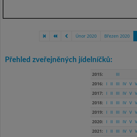
Únor 2020
Březen 2020
Přehled zveřejněných jídelníčků:
2015:
III
2016:
I
II
III
IV
V
V
2017:
I
II
III
IV
V
V
2018:
I
II
III
IV
V
V
2019:
I
II
III
IV
V
V
2020:
I
II
III
IV
V
V
2021:
I
II
III
IV
V
V