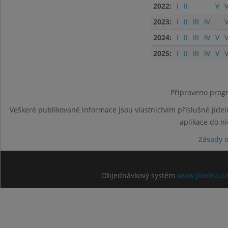
2022:
I
II
V
V
2023:
I
II
III
IV
V
2024:
I
II
III
IV
V
V
2025:
I
II
III
IV
V
V
Připraveno progr
Veškeré publikované informace jsou vlastnictvím příslušné jídel
aplikace do n
Zásady 
Objednávkový systém
www.jidelna.c