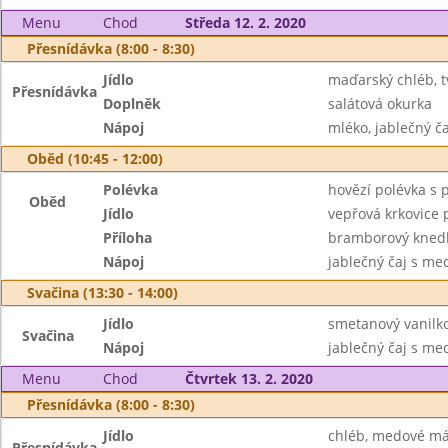
Menu
Chod
Středa 12. 2. 2020
Přesnídávka (8:00 - 8:30)
Jídlo
maďarský chléb, 
Přesnídávka
Doplněk
salátová okurka
Nápoj
mléko, jablečný 
Oběd (10:45 - 12:00)
Polévka
hovězí polévka s 
Oběd
Jídlo
vepřová krkovice 
Příloha
bramborový knedlí
Nápoj
jablečný čaj s m
Svačina (13:30 - 14:00)
Jídlo
smetanový vanilko
Svačina
Nápoj
jablečný čaj s m
Menu
Chod
Čtvrtek 13. 2. 2020
Přesnídávka (8:00 - 8:30)
Jídlo
chléb, medové má
Přesnídávka