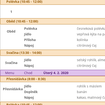
Polévka (10:45 - 12:00)
1
Oběd (10:45 - 12:00)
Polévka
česneková polév
Oběd
Jídlo
vepřová kýta na p
Příloha
kolínka
Nápoj
citrónový čaj
Svačina (13:30 - 14:00)
Jídlo
selský rohlík, alm
Svačina
Nápoj
citrónový čaj
Menu
Chod
Úterý 4. 2. 2020
Přesnídávka (8:00 - 8:30)
Jídlo
rohlík s máslem
Přesnídávka
Doplněk
banán
Nápoj
kakao, malinový č
Polévka (10:45 - 12:00)