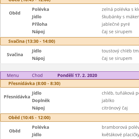
Polévka
zelná polévka s k
Oběd
Jídlo
škubánky s mákem
Příloha
jablečné pyré
Nápoj
čaj se sirupem
Svačina (13:30 - 14:00)
Jídlo
toustový chléb tm
Svačina
Nápoj
čaj se sirupem
Menu
Chod
Pondělí 17. 2. 2020
Přesnídávka (8:00 - 8:30)
Jídlo
chléb, tuňáková 
Přesnídávka
Doplněk
jablko
Nápoj
citrónový čaj
Oběd (10:45 - 12:00)
Polévka
bramborová polé
Oběd
Jídlo
květákové placičk