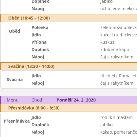
Doplněk
jablko
Nápoj
ochucené mléko, č
Oběd (10:45 - 12:00)
Polévka
zeleninová polévk
Oběd
Jídlo
kuřecí nudličky 
Příloha
kuskus
Doplněk
zdobené kapií
Nápoj
čaj s rakytníkem
Svačina (13:30 - 14:00)
Jídlo
fit chléb, Rama, e
Svačina
Nápoj
čaj s rakytníkem
Menu
Chod
Pondělí 24. 2. 2020
Přesnídávka (8:00 - 8:30)
Jídlo
rohlík s máslem
Přesnídávka
Doplněk
jablko
Nápoj
kakao, pomerančo