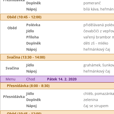
Doplněk
pomeranč
Nápoj
bílá káva, heřmán
Oběd (10:45 - 12:00)
Polévka
přidělávaná polé
Oběd
Jídlo
čevabčiči z vepřo
Příloha
vařený brambor 
Doplněk
děti zš - mléko
Nápoj
heřmánkový čaj
Svačina (13:30 - 14:00)
Jídlo
grahámek, šunkov
Svačina
Nápoj
heřmánkový čaj
Menu
Chod
Pátek 14. 2. 2020
Přesnídávka (8:00 - 8:30)
Jídlo
chléb, pomazánka
Přesnídávka
Doplněk
zelenina
Nápoj
čaj se sirupem
Oběd (10:45 - 12:00)