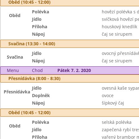
Oběd (10:45 - 12:00)
Polévka
hovězí polévka s
Oběd
Jídlo
svíčková hovězí p
Příloha
houskový knedlík
Nápoj
čaj se sirupem
Svačina (13:30 - 14:00)
Jídlo
ovocný přesnídávk
Svačina
Nápoj
čaj se sirupem
Menu
Chod
Pátek 7. 2. 2020
Přesnídávka (8:00 - 8:30)
Jídlo
ovesná kaše sypa
Přesnídávka
Doplněk
ovoce
Nápoj
šípkový čaj
Oběd (10:45 - 12:00)
Polévka
selská polévka
Oběd
Jídlo
zapečená rybí tres
Příloha
vařený brambor 