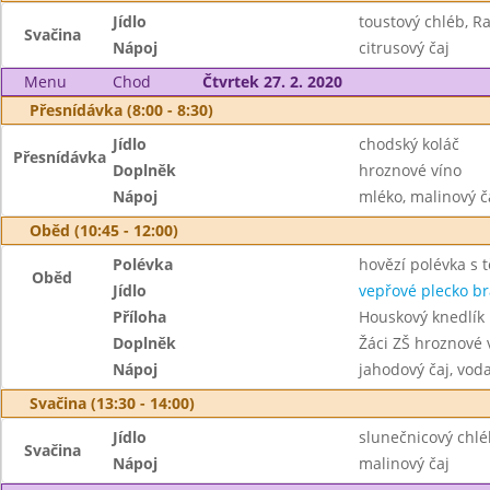
Jídlo
toustový chléb, R
Svačina
Nápoj
citrusový čaj
Menu
Chod
Čtvrtek 27. 2. 2020
Přesnídávka (8:00 - 8:30)
Jídlo
chodský koláč
Přesnídávka
Doplněk
hroznové víno
Nápoj
mléko, malinový č
Oběd (10:45 - 12:00)
Polévka
hovězí polévka s 
Oběd
Jídlo
vepřové plecko br
Příloha
Houskový knedlík
Doplněk
Žáci ZŠ hroznové 
Nápoj
jahodový čaj, vod
Svačina (13:30 - 14:00)
Jídlo
slunečnicový chlé
Svačina
Nápoj
malinový čaj