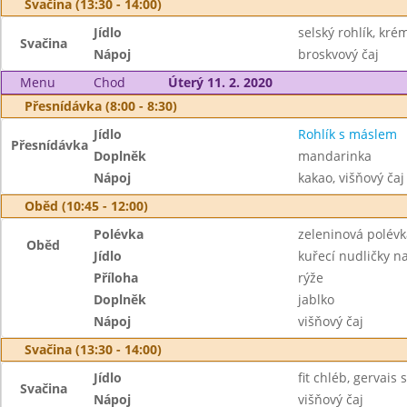
Svačina (13:30 - 14:00)
Jídlo
selský rohlík, kré
Svačina
Nápoj
broskvový čaj
Menu
Chod
Úterý 11. 2. 2020
Přesnídávka (8:00 - 8:30)
Jídlo
Rohlík s máslem
Přesnídávka
Doplněk
mandarinka
Nápoj
kakao, višňový čaj
Oběd (10:45 - 12:00)
Polévka
zeleninová polévk
Oběd
Jídlo
kuřecí nudličky n
Příloha
rýže
Doplněk
jablko
Nápoj
višňový čaj
Svačina (13:30 - 14:00)
Jídlo
fit chléb, gervais 
Svačina
Nápoj
višňový čaj