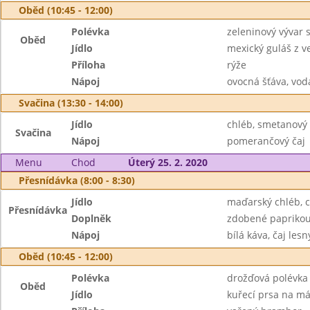
Oběd (10:45 - 12:00)
Polévka
zeleninový vývar 
Oběd
Jídlo
mexický guláš z 
Příloha
rýže
Nápoj
ovocná šťáva, vod
Svačina (13:30 - 14:00)
Jídlo
chléb, smetanový
Svačina
Nápoj
pomerančový čaj
Menu
Chod
Úterý 25. 2. 2020
Přesnídávka (8:00 - 8:30)
Jídlo
maďarský chléb, 
Přesnídávka
Doplněk
zdobené papriko
Nápoj
bílá káva, čaj les
Oběd (10:45 - 12:00)
Polévka
drožďová polévka
Oběd
Jídlo
kuřecí prsa na má