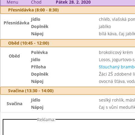
Menu
Chod
Pátek 28. 2. 2020
Přesnídávka (8:00 - 8:30)
Jídlo
chléb, vlašská p
Přesnídávka
Doplněk
jablko
Nápoj
bílá káva, čaj jab
Oběd (10:45 - 12:00)
Polévka
brokolicový krém
Oběd
Jídlo
Losos, jogurtovo-
Příloha
šťouchaný bramb
Doplněk
Žáci ZŠ zdobené l
Nápoj
ovocná šťáva, vod
Svačina (13:30 - 14:00)
Jídlo
seslký rohlík, má
Svačina
Nápoj
čaj s vůní meduň
Reklama: