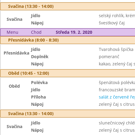
Svačina (13:30 - 14:00)
Jídlo
selský rohlík, kré
Svačina
Nápoj
švestkový čaj
Menu
Chod
Středa 19. 2. 2020
Přesnídávka (8:00 - 8:30)
Jídlo
Tvarohová špička
Přesnídávka
Doplněk
pomeranč
Nápoj
kakao, zelený čaj 
Oběd (10:45 - 12:00)
Polévka
špenátová polévk
Oběd
Jídlo
francouzské bra
Příloha
salát z červené ř
Nápoj
zelený čaj s citru
Svačina (13:30 - 14:00)
Jídlo
slunečnicový chlé
Svačina
Nápoj
zelený čaj s citru