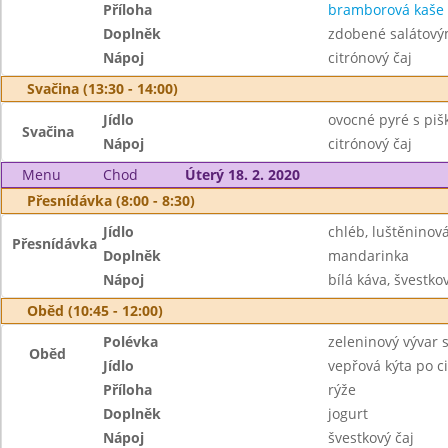
Příloha
bramborová kaše
Doplněk
zdobené salátovým
Nápoj
citrónový čaj
Svačina (13:30 - 14:00)
Jídlo
ovocné pyré s pi
Svačina
Nápoj
citrónový čaj
Menu
Chod
Úterý 18. 2. 2020
Přesnídávka (8:00 - 8:30)
Jídlo
chléb, luštěnino
Přesnídávka
Doplněk
mandarinka
Nápoj
bílá káva, švestkov
Oběd (10:45 - 12:00)
Polévka
zeleninový vývar
Oběd
Jídlo
vepřová kýta po c
Příloha
rýže
Doplněk
jogurt
Nápoj
švestkový čaj