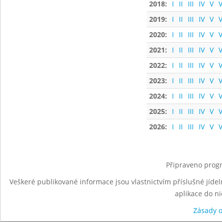
2018:
I
II
III
IV
V
V
2019:
I
II
III
IV
V
V
2020:
I
II
III
IV
V
V
2021:
I
II
III
IV
V
V
2022:
I
II
III
IV
V
V
2023:
I
II
III
IV
V
V
2024:
I
II
III
IV
V
V
2025:
I
II
III
IV
V
V
2026:
I
II
III
IV
V
V
Připraveno progr
Veškeré publikované informace jsou vlastnictvím příslušné jídel
aplikace do n
Zásady 