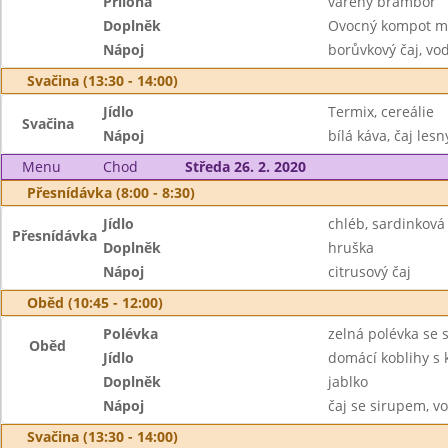
Příloha
vařený brambor
Doplněk
Ovocný kompot míc
Nápoj
borůvkový čaj, vo
Svačina (13:30 - 14:00)
Jídlo
Termix, cereálie
Svačina
Nápoj
bílá káva, čaj les
Menu
Chod
Středa 26. 2. 2020
Přesnídávka (8:00 - 8:30)
Jídlo
chléb, sardinkov
Přesnídávka
Doplněk
hruška
Nápoj
citrusový čaj
Oběd (10:45 - 12:00)
Polévka
zelná polévka se
Oběd
Jídlo
domácí koblihy s
Doplněk
jablko
Nápoj
čaj se sirupem, v
Svačina (13:30 - 14:00)