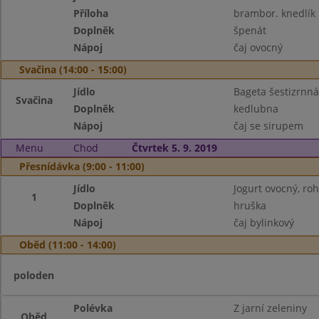
Příloha
brambor. knedlík
Doplněk
špenát
Nápoj
čaj ovocný
Svačina (14:00 - 15:00)
Jídlo
Bageta šestizrnná
Svačina
Doplněk
kedlubna
Nápoj
čaj se sirupem
Menu
Chod
Čtvrtek 5. 9. 2019
Přesnídávka (9:00 - 11:00)
Jídlo
Jogurt ovocný, roh
1
Doplněk
hruška
Nápoj
čaj bylinkový
Oběd (11:00 - 14:00)
poloden
Polévka
Z jarní zeleniny
Oběd