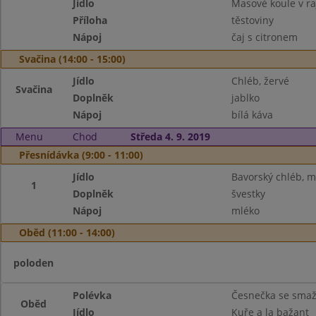
Jídlo
Masové koule v r
Příloha
těstoviny
Nápoj
čaj s citronem
Svačina (14:00 - 15:00)
Jídlo
Chléb, žervé
Svačina
Doplněk
jablko
Nápoj
bílá káva
Menu
Chod
Středa 4. 9. 2019
Přesnídávka (9:00 - 11:00)
Jídlo
Bavorský chléb, m
1
Doplněk
švestky
Nápoj
mléko
Oběd (11:00 - 14:00)
poloden
Polévka
Česnečka se sma
Oběd
Jídlo
Kuře a la bažant