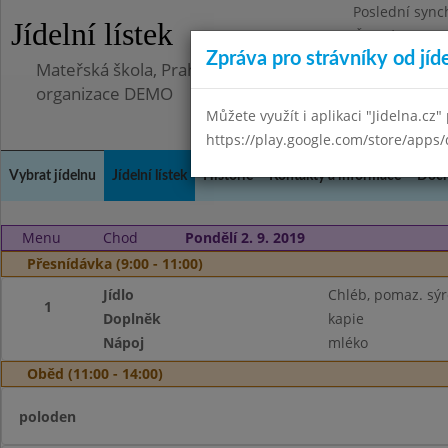
Poslední sync
Jídelní lístek
Čtvrtek 23.10.
Zpráva pro strávníky od jíd
Mateřská škola, Praha 5 - Hlubočepy, Hlubočepská 90
organizace DEMO
Můžete využít i aplikaci "Jidelna.cz"
https://play.google.com/store/apps/
Vybrat jídelnu
Jídelní lístek
Historie
Kontakty a informace
Doch
Menu
Chod
Pondělí 2. 9. 2019
Přesnídávka (9:00 - 11:00)
Jídlo
Chléb, pomaz. sý
1
Doplněk
kapie
Nápoj
mléko
Oběd (11:00 - 14:00)
poloden