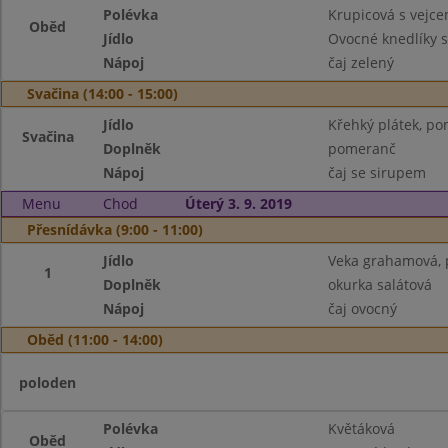
Polévka
Krupicová s vejc
Oběd
Jídlo
Ovocné knedlíky 
Nápoj
čaj zelený
Svačina (14:00 - 15:00)
Jídlo
Křehký plátek, po
Svačina
Doplněk
pomeranč
Nápoj
čaj se sirupem
Menu
Chod
Úterý 3. 9. 2019
Přesnídávka (9:00 - 11:00)
Jídlo
Veka grahamová, p
1
Doplněk
okurka salátová
Nápoj
čaj ovocný
Oběd (11:00 - 14:00)
poloden
Polévka
Květáková
Oběd