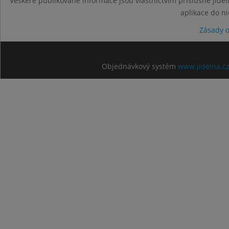
Veškeré publikované informace jsou vlastnictvím příslušné jídel
aplikace do n
Zásady 
Objednávkový systém
www.jidelna.c