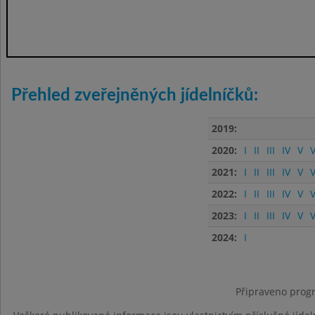
Přehled zveřejněných jídelníčků:
2019:
2020:
I
II
III
IV
V
V
2021:
I
II
III
IV
V
V
2022:
I
II
III
IV
V
V
2023:
I
II
III
IV
V
V
2024:
I
Připraveno progr