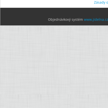
Zásady 
Objednávkový systém
www.jidelna.c