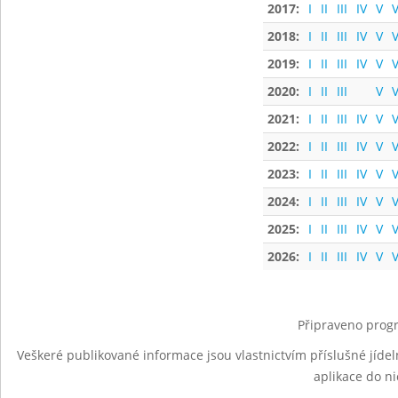
2017:
I
II
III
IV
V
V
2018:
I
II
III
IV
V
V
2019:
I
II
III
IV
V
V
2020:
I
II
III
V
V
2021:
I
II
III
IV
V
V
2022:
I
II
III
IV
V
V
2023:
I
II
III
IV
V
V
2024:
I
II
III
IV
V
V
2025:
I
II
III
IV
V
V
2026:
I
II
III
IV
V
V
Připraveno progr
Veškeré publikované informace jsou vlastnictvím příslušné jídel
aplikace do n