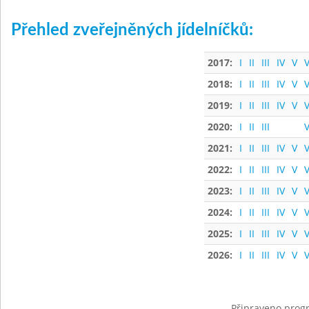
Přehled zveřejněných jídelníčků:
2017:
I
II
III
IV
V
V
2018:
I
II
III
IV
V
V
2019:
I
II
III
IV
V
V
2020:
I
II
III
V
2021:
I
II
III
IV
V
V
2022:
I
II
III
IV
V
V
2023:
I
II
III
IV
V
V
2024:
I
II
III
IV
V
V
2025:
I
II
III
IV
V
V
2026:
I
II
III
IV
V
V
Připraveno progr