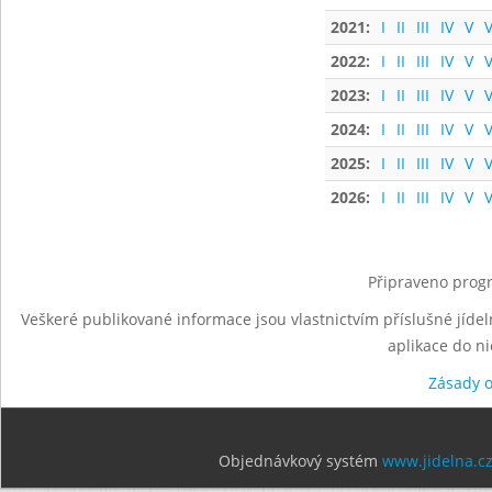
2021:
I
II
III
IV
V
V
2022:
I
II
III
IV
V
V
2023:
I
II
III
IV
V
V
2024:
I
II
III
IV
V
V
2025:
I
II
III
IV
V
V
2026:
I
II
III
IV
V
V
Připraveno progr
Veškeré publikované informace jsou vlastnictvím příslušné jídel
aplikace do n
Zásady 
Objednávkový systém
www.jidelna.c