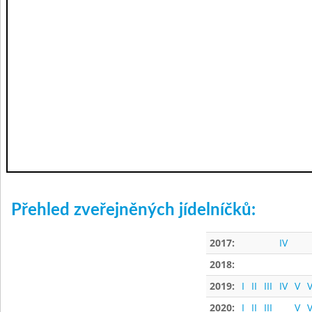
Přehled zveřejněných jídelníčků:
2017:
IV
2018:
2019:
I
II
III
IV
V
V
2020:
I
II
III
V
V