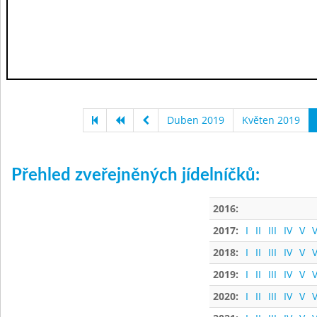
Duben 2019
Květen 2019
Přehled zveřejněných jídelníčků:
2016:
2017:
I
II
III
IV
V
V
2018:
I
II
III
IV
V
V
2019:
I
II
III
IV
V
V
2020:
I
II
III
IV
V
V