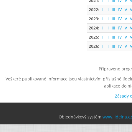
2021:
I
II
III
IV
V
V
2022:
I
II
III
IV
V
V
2023:
I
II
III
IV
V
V
2024:
I
II
III
IV
V
V
2025:
I
II
III
IV
V
V
2026:
I
II
III
IV
V
V
Připraveno progr
Veškeré publikované informace jsou vlastnictvím příslušné jídel
aplikace do n
Zásady 
Objednávkový systém
www.jidelna.c