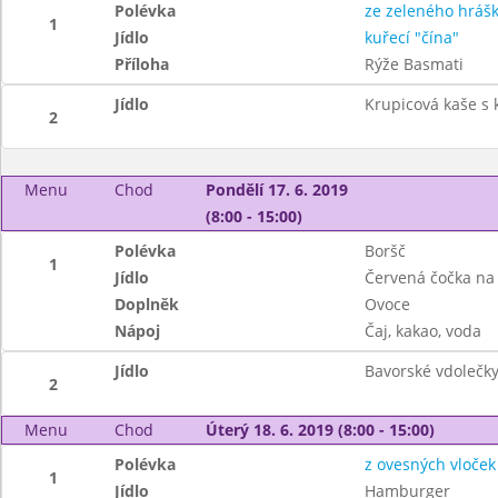
Polévka
ze zeleného hráš
1
Jídlo
kuřecí "čína"
Příloha
Rýže Basmati
Jídlo
Krupicová kaše s
2
Menu
Chod
Pondělí 17. 6. 2019
(8:00 - 15:00)
Polévka
Boršč
1
Jídlo
Červená čočka na 
Doplněk
Ovoce
Nápoj
Čaj, kakao, voda
Jídlo
Bavorské vdolečky
2
Menu
Chod
Úterý 18. 6. 2019 (8:00 - 15:00)
Polévka
z ovesných vloček
1
Jídlo
Hamburger