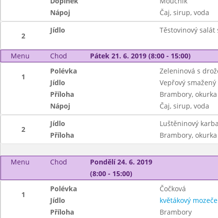
Doplněk
Moučník
Nápoj
Čaj, sirup, voda
Jídlo
Těstovinový salát
2
Menu
Chod
Pátek 21. 6. 2019 (8:00 - 15:00)
Polévka
Zeleninová s drož
1
Jídlo
Vepřový smažený 
Příloha
Brambory, okurka
Nápoj
Čaj, sirup, voda
Jídlo
Luštěninový karb
2
Příloha
Brambory, okurka
Menu
Chod
Pondělí 24. 6. 2019
(8:00 - 15:00)
Polévka
Čočková
1
Jídlo
květákový mozeče
Příloha
Brambory