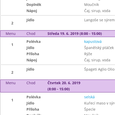
Doplněk
Moučník
Nápoj
Čaj, sirup, voda
Jídlo
Langoše se sýre
2
Menu
Chod
Středa 19. 6. 2019 (8:00 - 15:00)
Polévka
kapustová
1
Jídlo
Španělský ptáček
Příloha
Rýže
Nápoj
Čaj, sirup, voda
Jídlo
Špageti Aglio Olio
2
Menu
Chod
Čtvrtek 20. 6. 2019
(8:00 - 15:00)
Polévka
selská
1
Jídlo
Kuřecí maso v sý
Příloha
Špecle