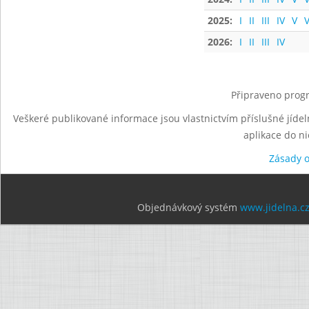
2025:
I
II
III
IV
V
V
2026:
I
II
III
IV
Připraveno progr
Veškeré publikované informace jsou vlastnictvím příslušné jídel
aplikace do n
Zásady 
Objednávkový systém
www.jidelna.c