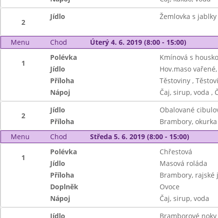
Jídlo
Žemlovka s jablky
2
Menu
Chod
Úterý 4. 6. 2019 (8:00 - 15:00)
Polévka
Kmínová s housko
1
Jídlo
Hov.maso vařené, 
Příloha
Těstoviny , Těstov
Nápoj
Čaj, sirup, voda , 
Jídlo
Obalované cibulo
2
Příloha
Brambory, okurka
Menu
Chod
Středa 5. 6. 2019 (8:00 - 15:00)
Polévka
Chřestová
1
Jídlo
Masová roláda
Příloha
Brambory, rajské 
Doplněk
Ovoce
Nápoj
Čaj, sirup, voda
Jídlo
Bramborové noky