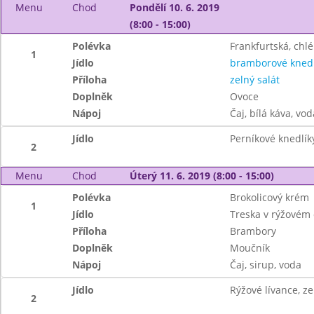
Menu
Chod
Pondělí 10. 6. 2019
(8:00 - 15:00)
Polévka
Frankfurtská, chl
1
Jídlo
bramborové knedl
Příloha
zelný salát
Doplněk
Ovoce
Nápoj
Čaj, bílá káva, vod
Jídlo
Perníkové knedlík
2
Menu
Chod
Úterý 11. 6. 2019 (8:00 - 15:00)
Polévka
Brokolicový krém
1
Jídlo
Treska v rýžovém
Příloha
Brambory
Doplněk
Moučník
Nápoj
Čaj, sirup, voda
Jídlo
Rýžové lívance, z
2