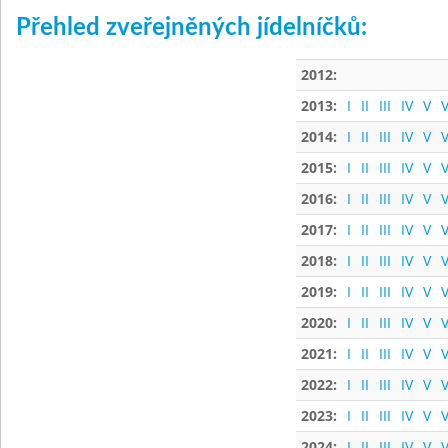
Přehled zveřejněných jídelníčků:
2012:
2013:
I
II
III
IV
V
V
2014:
I
II
III
IV
V
V
2015:
I
II
III
IV
V
V
2016:
I
II
III
IV
V
V
2017:
I
II
III
IV
V
V
2018:
I
II
III
IV
V
V
2019:
I
II
III
IV
V
V
2020:
I
II
III
IV
V
V
2021:
I
II
III
IV
V
V
2022:
I
II
III
IV
V
V
2023:
I
II
III
IV
V
V
2024:
I
II
III
IV
V
V