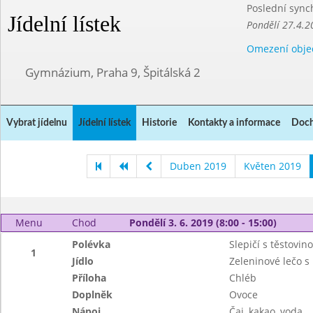
Poslední sync
Jídelní lístek
Pondělí 27.4.2
Omezení obje
Gymnázium, Praha 9, Špitálská 2
Vybrat jídelnu
Jídelní lístek
Historie
Kontakty a informace
Doch
Duben 2019
Květen 2019
Menu
Chod
Pondělí 3. 6. 2019 (8:00 - 15:00)
Polévka
Slepičí s těstovin
1
Jídlo
Zeleninové lečo s
Příloha
Chléb
Doplněk
Ovoce
Nápoj
Čaj, kakao, voda