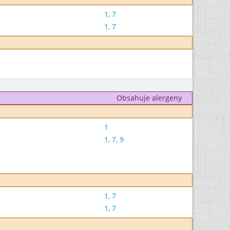
1
,
7
1
,
7
Obsahuje alergeny
1
1
,
7
,
9
1
,
7
1
,
7