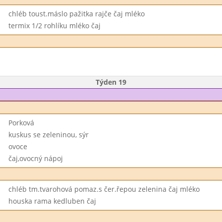
chléb toust.máslo pažitka rajče čaj mléko
termix 1/2 rohlíku mléko čaj
Týden 19
Porková
kuskus se zeleninou, sýr
ovoce
čaj,ovocný nápoj
chléb tm.tvarohová pomaz.s čer.řepou zelenina čaj mléko
houska rama kedluben čaj