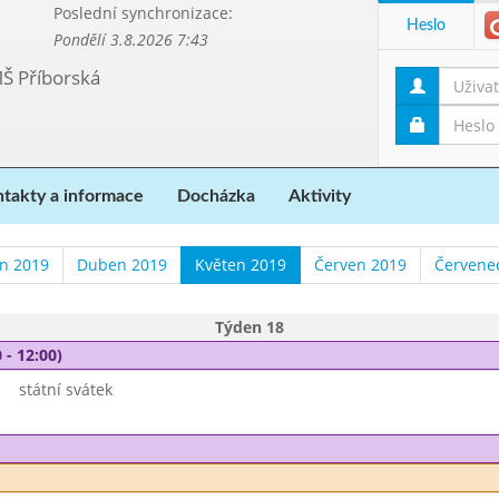
Poslední synchronizace:
Heslo
Pondělí 3.8.2026 7:43
MŠ Příborská
takty a informace
Docházka
Aktivity
n 2019
Duben 2019
Květen 2019
Červen 2019
Červene
Týden 18
 - 12:00)
státní svátek