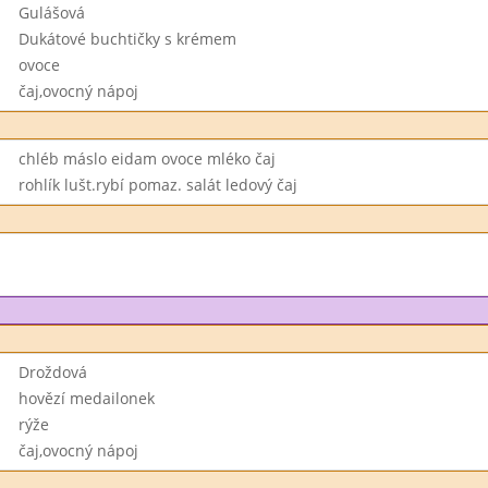
Gulášová
Dukátové buchtičky s krémem
ovoce
čaj,ovocný nápoj
chléb máslo eidam ovoce mléko čaj
rohlík lušt.rybí pomaz. salát ledový čaj
Droždová
hovězí medailonek
rýže
čaj,ovocný nápoj