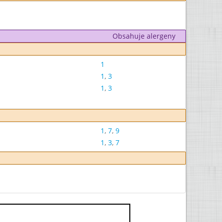
Obsahuje alergeny
1
1
,
3
1
,
3
1
,
7
,
9
1
,
3
,
7