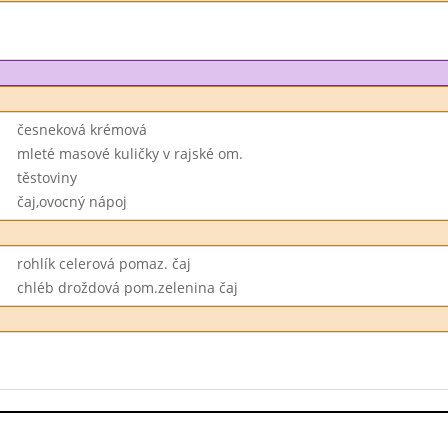
česneková krémová
mleté masové kuličky v rajské om.
těstoviny
čaj,ovocný nápoj
rohlík celerová pomaz. čaj
chléb droždová pom.zelenina čaj