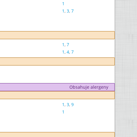
1
1
,
3
,
7
1
,
7
1
,
4
,
7
Obsahuje alergeny
1
,
3
,
9
1