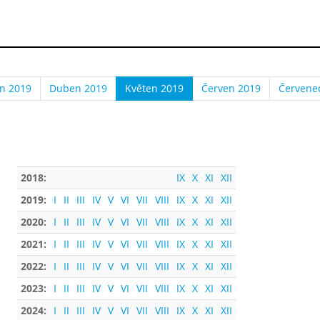
n 2019
Duben 2019
Květen 2019
Červen 2019
Červene
2018:
IX
X
XI
XII
2019:
I
II
III
IV
V
VI
VII
VIII
IX
X
XI
XII
2020:
I
II
III
IV
V
VI
VII
VIII
IX
X
XI
XII
2021:
I
II
III
IV
V
VI
VII
VIII
IX
X
XI
XII
2022:
I
II
III
IV
V
VI
VII
VIII
IX
X
XI
XII
2023:
I
II
III
IV
V
VI
VII
VIII
IX
X
XI
XII
2024:
I
II
III
IV
V
VI
VII
VIII
IX
X
XI
XII