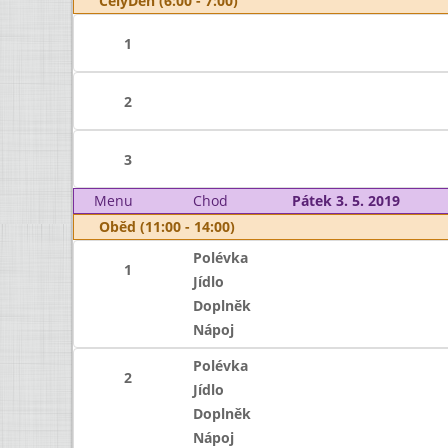
CelýDen (6:00 - 7:00)
1
2
3
Menu
Chod
Pátek 3. 5. 2019
Oběd (11:00 - 14:00)
Polévka
1
Jídlo
Doplněk
Nápoj
Polévka
2
Jídlo
Doplněk
Nápoj