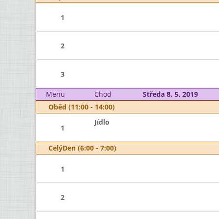
1
2
3
Menu
Chod
Středa 8. 5. 2019
Oběd (11:00 - 14:00)
Jídlo
1
CelýDen (6:00 - 7:00)
1
2