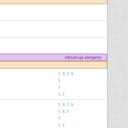
Obsahuje alergeny
1
,
3
,
7
,
9
1
7
1
,
7
1
,
3
,
7
,
9
1
,
4
,
7
7
1
,
7