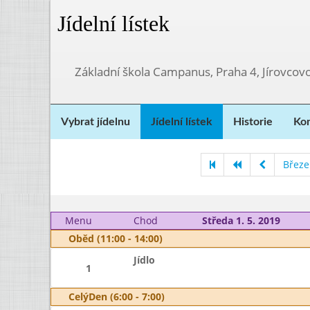
Jídelní lístek
Základní škola Campanus, Praha 4, Jírovco
Vybrat jídelnu
Jídelní lístek
Historie
Kon
Březe
Menu
Chod
Středa 1. 5. 2019
Oběd (11:00 - 14:00)
Jídlo
1
CelýDen (6:00 - 7:00)