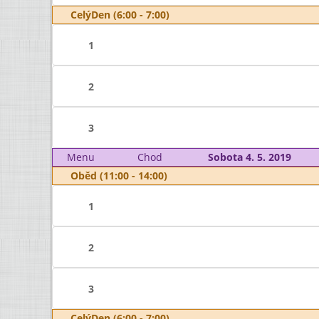
CelýDen (6:00 - 7:00)
1
2
3
Menu
Chod
Sobota 4. 5. 2019
Oběd (11:00 - 14:00)
1
2
3
CelýDen (6:00 - 7:00)