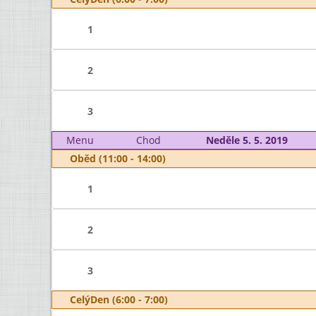
1
2
3
Menu
Chod
Neděle 5. 5. 2019
Oběd (11:00 - 14:00)
1
2
3
CelýDen (6:00 - 7:00)