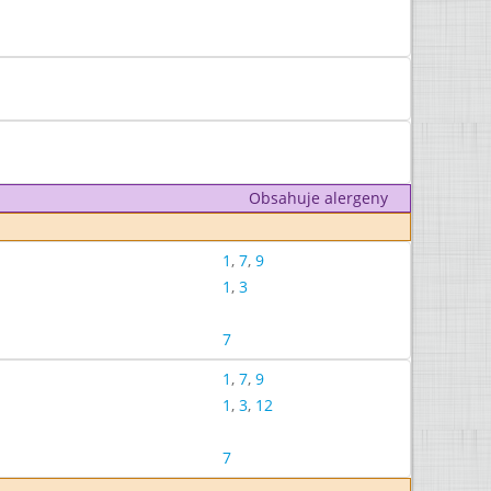
Obsahuje alergeny
1
,
7
,
9
1
,
3
7
1
,
7
,
9
1
,
3
,
12
7