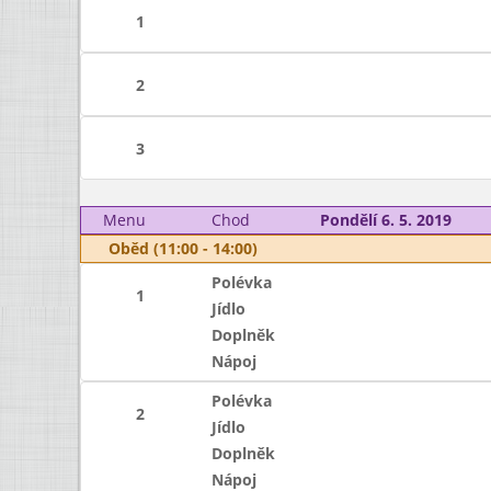
1
2
3
Menu
Chod
Pondělí 6. 5. 2019
Oběd (11:00 - 14:00)
Polévka
1
Jídlo
Doplněk
Nápoj
Polévka
2
Jídlo
Doplněk
Nápoj