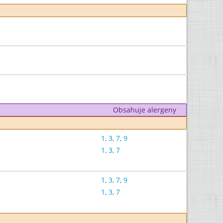
Obsahuje alergeny
1
,
3
,
7
,
9
1
,
3
,
7
1
,
3
,
7
,
9
1
,
3
,
7