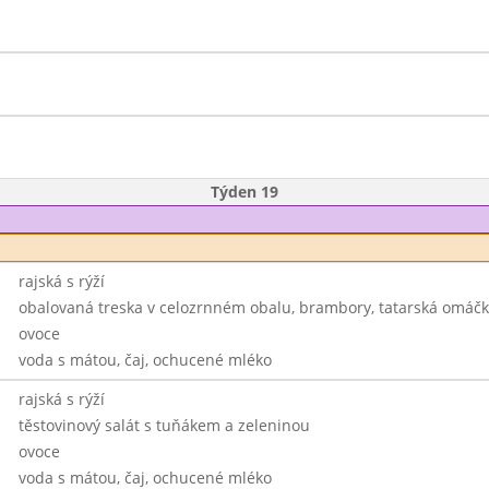
Týden 19
rajská s rýží
obalovaná treska v celozrnném obalu, brambory, tatarská omáč
ovoce
voda s mátou, čaj, ochucené mléko
rajská s rýží
těstovinový salát s tuňákem a zeleninou
ovoce
voda s mátou, čaj, ochucené mléko