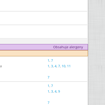
Obsahuje alergeny
1
,
7
ka
1
,
3
,
4
,
7
,
10
,
11
7
1
,
7
1
,
3
,
4
,
9
7