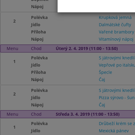
Nápoj
Vitamínový nápoj
Polévka
Krupková jemná
2
Jídlo
Dalmátské čufty
Příloha
Vařené brambory
Nápoj
Vitamínový nápoj
Menu
Chod
Úterý 2. 4. 2019 (11:00 - 13:50)
Polévka
S játrovými knedlí
1
Jídlo
Vepřové po italsk
Příloha
Špecle
Nápoj
Čaj
Polévka
S játrovými knedlí
2
Jídlo
Pizza sýrovo - šu
Nápoj
Čaj
Menu
Chod
Středa 3. 4. 2019 (11:00 - 13:50)
Polévka
Drůbeží krém se 
1
Jídlo
Mexická pánev