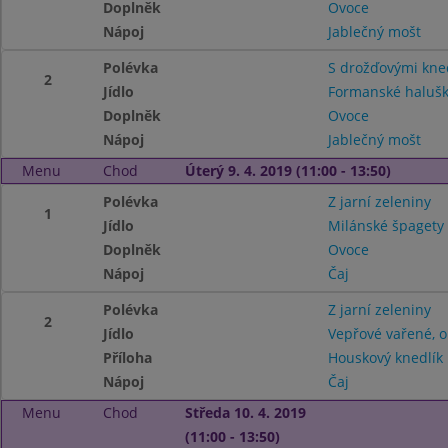
Doplněk
Ovoce
Nápoj
Jablečný mošt
Polévka
S drožďovými kne
2
Jídlo
Formanské halušky
Doplněk
Ovoce
Nápoj
Jablečný mošt
Menu
Chod
Úterý 9. 4. 2019 (11:00 - 13:50)
Polévka
Z jarní zeleniny
1
Jídlo
Milánské špagety
Doplněk
Ovoce
Nápoj
Čaj
Polévka
Z jarní zeleniny
2
Jídlo
Vepřové vařené, 
Příloha
Houskový knedlík
Nápoj
Čaj
Menu
Chod
Středa 10. 4. 2019
(11:00 - 13:50)