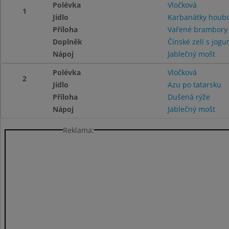
Polévka
Vločková
1
Jídlo
Karbanátky houb
Příloha
Vařené brambor
Doplněk
Čínské zelí s jogu
Nápoj
Jablečný mošt
Polévka
Vločková
2
Jídlo
Azu po tatarsku
Příloha
Dušená rýže
Nápoj
Jablečný mošt
Reklama: