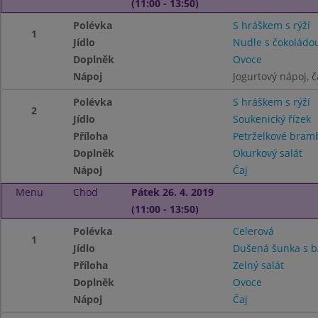
(11:00 - 13:50)
Polévka
S hráškem s rýží
1
Jídlo
Nudle s čokoládo
Doplněk
Ovoce
Nápoj
Jogurtový nápoj, č
Polévka
S hráškem s rýží
2
Jídlo
Soukenický řízek
Příloha
Petrželkové bra
Doplněk
Okurkový salát
Nápoj
Čaj
Menu
Chod
Pátek 26. 4. 2019
(11:00 - 13:50)
Polévka
Celerová
1
Jídlo
Dušená šunka s b
Příloha
Zelný salát
Doplněk
Ovoce
Nápoj
Čaj