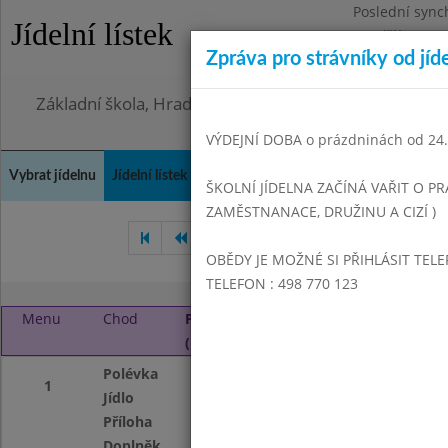
Poslední sync
Jídelní lístek
Pondělí 3.8.20
Zpráva pro strávníky od jíd
Omezení obje
Základní škola, Hradec Králové, Bezručova 1468
VÝDEJNÍ DOBA o prázdninách od 24.8
Vybrat jídelnu
Jídelní lístek
Historie
Kontakty a informace
Doch
ŠKOLNÍ JÍDELNA ZAČÍNÁ VAŘIT O PR
ZAMĚSTNANACE, DRUŽINU A CIZÍ )
Únor 2019
Březen 2019
OBĚDY JE MOŽNÉ SI PŘIHLÁSIT TELE
TELEFON : 498 770 123
Menu
Chod
Pondělí 1. 4. 2019
(11:00 - 13:50)
Polévka
Krupková jemná
1
Jídlo
Vepřové po mysli
Příloha
Dušená rýže
Doplněk
Ozdoba