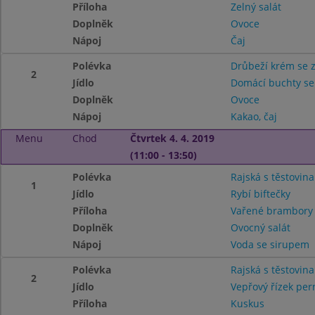
Příloha
Zelný salát
Doplněk
Ovoce
Nápoj
Čaj
Polévka
Drůbeží krém se 
2
Jídlo
Domácí buchty se
Doplněk
Ovoce
Nápoj
Kakao, čaj
Menu
Chod
Čtvrtek 4. 4. 2019
(11:00 - 13:50)
Polévka
Rajská s těstovin
1
Jídlo
Rybí biftečky
Příloha
Vařené brambor
Doplněk
Ovocný salát
Nápoj
Voda se sirupem
Polévka
Rajská s těstovin
2
Jídlo
Vepřový řízek per
Příloha
Kuskus