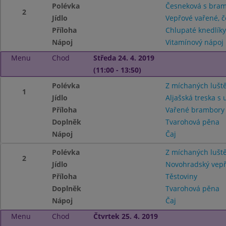
Polévka
Česneková s bram
2
Jídlo
Vepřové vařené, č
Příloha
Chlupaté knedlíky
Nápoj
Vitamínový nápoj
Menu
Chod
Středa 24. 4. 2019
(11:00 - 13:50)
Polévka
Z míchaných lušt
1
Jídlo
Aljašská treska s
Příloha
Vařené brambor
Doplněk
Tvarohová pěna
Nápoj
Čaj
Polévka
Z míchaných lušt
2
Jídlo
Novohradský vepř
Příloha
Těstoviny
Doplněk
Tvarohová pěna
Nápoj
Čaj
Menu
Chod
Čtvrtek 25. 4. 2019