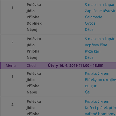
Polévka
S masem a kapán
1
Jídlo
Zapečené těstovin
Příloha
Čalamáda
Doplněk
Ovoce
Nápoj
Džus
Polévka
S masem a kapán
2
Jídlo
Vepřová čína
Příloha
Rýže kari
Nápoj
Džus
Menu
Chod
Úterý 16. 4. 2019 (11:00 - 13:50)
Polévka
Fazolový krém
1
Jídlo
Bifteky po ukrajin
Příloha
Bulgur
Nápoj
Čaj
Polévka
Fazolový krém
2
Jídlo
Kuřecí plátek přír
Příloha
Vařené brambory