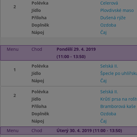
Polévka
Celerová
2
Jídlo
Plovdivské maso
Příloha
Dušená rýže
Doplněk
Ozdoba
Nápoj
Čaj
Menu
Chod
Pondělí 29. 4. 2019
(11:00 - 13:50)
Polévka
Selská II.
1
Jídlo
Špecle po uhlířsk
Nápoj
Čaj
Polévka
Selská II.
2
Jídlo
Krůtí prsa na rošt
Příloha
Bramborová kaš
Doplněk
Ozdoba
Nápoj
Čaj
Menu
Chod
Úterý 30. 4. 2019 (11:00 - 13:50)