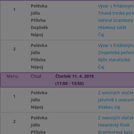
Polévka
Vývar s fritátový
1
Jídlo
Tmavá treska po 
Příloha
Vařené brambory
Doplněk
Hlávkový salát
Nápoj
Čaj
Polévka
Vývar s fritátový
2
Jídlo
Znojemská pečen
Příloha
Rýže staročeská
Nápoj
Čaj
Menu
Chod
Čtvrtek 11. 4. 2019
(11:00 - 13:50)
Polévka
Z ovesných vloček
1
Jídlo
Jahelník s ovocem
Nápoj
Vitakao, čaj
Polévka
Z ovesných vloček
2
Jídlo
Holandský řízek
Příloha
Bramborová kaš