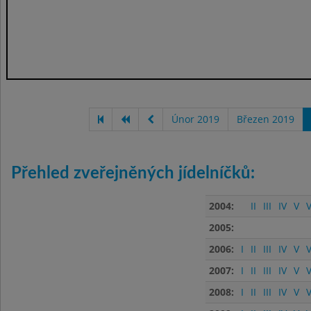
Únor 2019
Březen 2019
Přehled zveřejněných jídelníčků:
2004:
II
III
IV
V
V
2005:
2006:
I
II
III
IV
V
V
2007:
I
II
III
IV
V
V
2008:
I
II
III
IV
V
V