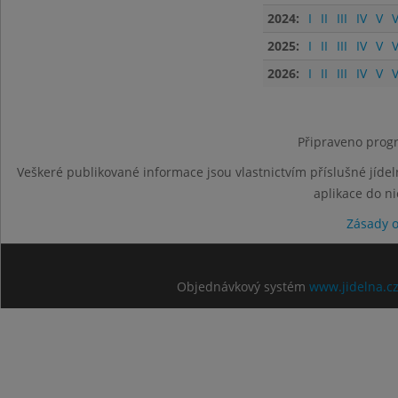
2024:
I
II
III
IV
V
V
2025:
I
II
III
IV
V
V
2026:
I
II
III
IV
V
V
Připraveno progr
Veškeré publikované informace jsou vlastnictvím příslušné jídel
aplikace do n
Zásady 
Objednávkový systém
www.jidelna.c