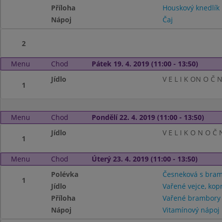
Příloha
Houskový knedlík
Nápoj
Čaj
2
Menu
Chod
Pátek 19. 4. 2019 (11:00 - 13:50)
Jídlo
V E L I K ON O Č N
1
Menu
Chod
Pondělí 22. 4. 2019 (11:00 - 13:50)
Jídlo
V E L I K O N O Č N
1
Menu
Chod
Úterý 23. 4. 2019 (11:00 - 13:50)
Polévka
Česneková s bram
1
Jídlo
Vařené vejce, ko
Příloha
Vařené brambory
Nápoj
Vitamínový nápoj