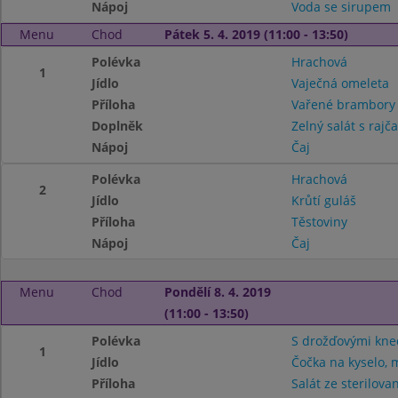
Nápoj
Voda se sirupem
Menu
Chod
Pátek 5. 4. 2019 (11:00 - 13:50)
Polévka
Hrachová
1
Jídlo
Vaječná omeleta
Příloha
Vařené brambor
Doplněk
Zelný salát s rajč
Nápoj
Čaj
Polévka
Hrachová
2
Jídlo
Krůtí guláš
Příloha
Těstoviny
Nápoj
Čaj
Menu
Chod
Pondělí 8. 4. 2019
(11:00 - 13:50)
Polévka
S drožďovými kne
1
Jídlo
Čočka na kyselo, 
Příloha
Salát ze sterilova