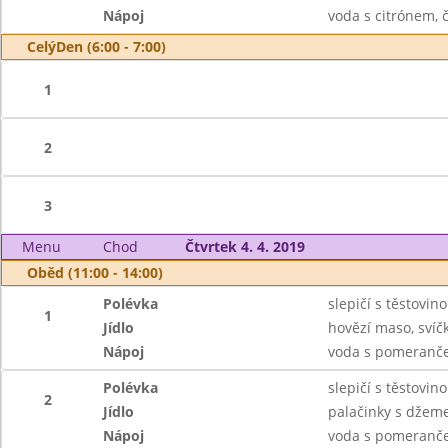
Nápoj
voda s citrónem, 
CelýDen (6:00 - 7:00)
1
2
3
Menu
Chod
Čtvrtek 4. 4. 2019
Oběd (11:00 - 14:00)
Polévka
slepičí s těstovin
1
Jídlo
hovězí maso, svíč
Nápoj
voda s pomeranče
Polévka
slepičí s těstovin
2
Jídlo
palačinky s džem
Nápoj
voda s pomeranče