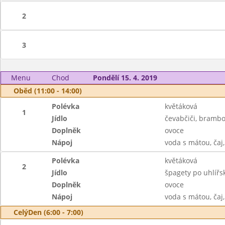
2
3
Menu
Chod
Pondělí 15. 4. 2019
Oběd (11:00 - 14:00)
Polévka
květáková
1
Jídlo
čevabčiči, brambo
Doplněk
ovoce
Nápoj
voda s mátou, čaj
Polévka
květáková
2
Jídlo
špagety po uhlířsk
Doplněk
ovoce
Nápoj
voda s mátou, čaj
CelýDen (6:00 - 7:00)