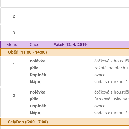
2
3
Menu
Chod
Pátek 12. 4. 2019
Oběd (11:00 - 14:00)
Polévka
čočková s houstič
1
Jídlo
ražniči na plechu
Doplněk
ovoce
Nápoj
voda s okurkou, č
Polévka
čočková s houstič
2
Jídlo
fazolové lusky na
Doplněk
ovoce
Nápoj
voda s okurkou, č
CelýDen (6:00 - 7:00)