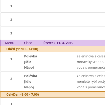
1
2
3
Menu
Chod
Čtvrtek 11. 4. 2019
Oběd (11:00 - 14:00)
Polévka
zeleninová s cele
1
Jídlo
moravský vrabec, 
Nápoj
voda s pomeranče
Polévka
zeleninová s cele
2
Jídlo
nemleté rybí prst
Nápoj
voda s pomeranče
CelýDen (6:00 - 7:00)
1