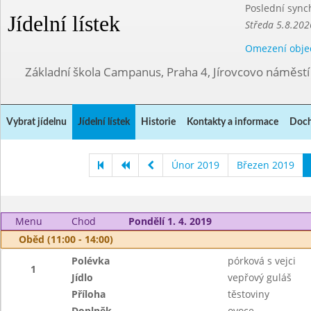
Poslední sync
Jídelní lístek
Středa 5.8.202
Omezení obje
Základní škola Campanus, Praha 4, Jírovcovo náměst
Vybrat jídelnu
Jídelní lístek
Historie
Kontakty a informace
Doch
Únor 2019
Březen 2019
Menu
Chod
Pondělí 1. 4. 2019
Oběd (11:00 - 14:00)
Polévka
pórková s vejci
1
Jídlo
vepřový guláš
Příloha
těstoviny
Doplněk
ovoce