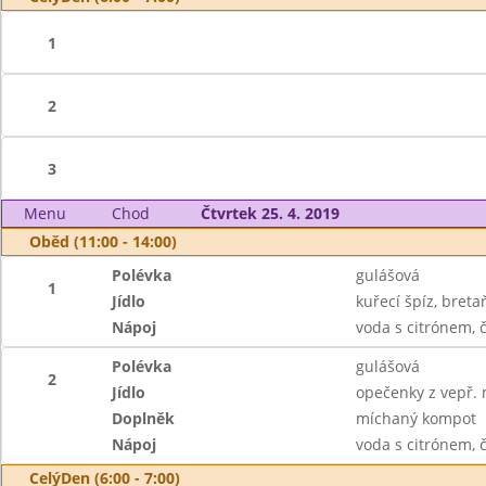
1
2
3
Menu
Chod
Čtvrtek 25. 4. 2019
Oběd (11:00 - 14:00)
Polévka
gulášová
1
Jídlo
kuřecí špíz, breta
Nápoj
voda s citrónem, č
Polévka
gulášová
2
Jídlo
opečenky z vepř.
Doplněk
míchaný kompot
Nápoj
voda s citrónem, č
CelýDen (6:00 - 7:00)