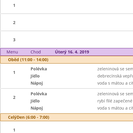
1
2
3
Menu
Chod
Úterý 16. 4. 2019
Oběd (11:00 - 14:00)
Polévka
zeleninová se se
1
Jídlo
debrecínská vepřo
Nápoj
voda s mátou a ci
Polévka
zeleninová se se
2
Jídlo
rybí filé zapečen
Nápoj
voda s mátou a ci
CelýDen (6:00 - 7:00)
1