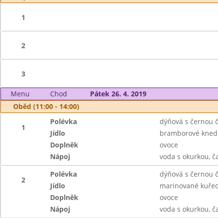
1
2
3
Menu
Chod
Pátek 26. 4. 2019
Oběd (11:00 - 14:00)
Polévka
dýňová s černou 
1
Jídlo
bramborové knedl
Doplněk
ovoce
Nápoj
voda s okurkou, č
Polévka
dýňová s černou 
2
Jídlo
marinované kuřecí
Doplněk
ovoce
Nápoj
voda s okurkou, č