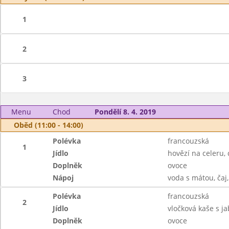
1
2
3
Menu
Chod
Pondělí 8. 4. 2019
Oběd (11:00 - 14:00)
Polévka
francouzská
1
Jídlo
hovězí na celeru,
Doplněk
ovoce
Nápoj
voda s mátou, čaj
Polévka
francouzská
2
Jídlo
vločková kaše s ja
Doplněk
ovoce