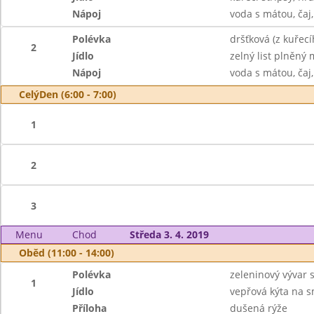
Nápoj
voda s mátou, čaj,
Polévka
dršťková (z kuřecí
2
Jídlo
zelný list plněn
Nápoj
voda s mátou, čaj,
CelýDen (6:00 - 7:00)
1
2
3
Menu
Chod
Středa 3. 4. 2019
Oběd (11:00 - 14:00)
Polévka
zeleninový vývar 
1
Jídlo
vepřová kýta na 
Příloha
dušená rýže