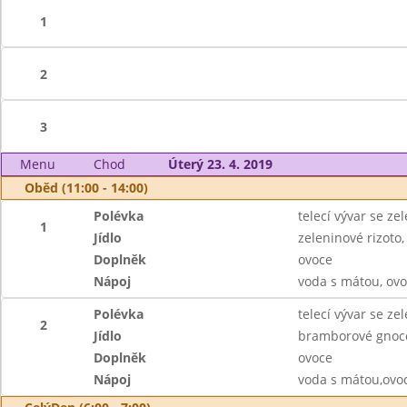
1
2
3
Menu
Chod
Úterý 23. 4. 2019
Oběd (11:00 - 14:00)
Polévka
telecí vývar se z
1
Jídlo
zeleninové rizoto
Doplněk
ovoce
Nápoj
voda s mátou, ovo
Polévka
telecí vývar se z
2
Jídlo
bramborové gnocc
Doplněk
ovoce
Nápoj
voda s mátou,ovoc