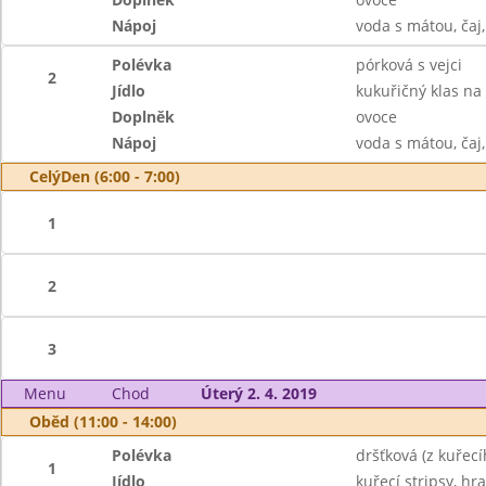
Nápoj
voda s mátou, čaj
Polévka
pórková s vejci
2
Jídlo
kukuřičný klas na 
Doplněk
ovoce
Nápoj
voda s mátou, čaj
CelýDen (6:00 - 7:00)
1
2
3
Menu
Chod
Úterý 2. 4. 2019
Oběd (11:00 - 14:00)
Polévka
dršťková (z kuřecí
1
Jídlo
kuřecí stripsy, hr