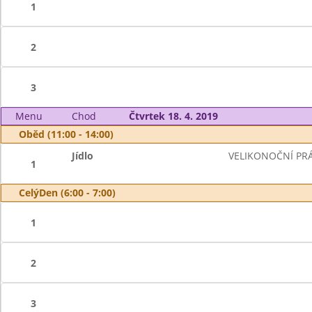
1
2
3
Menu
Chod
Čtvrtek 18. 4. 2019
Oběd (11:00 - 14:00)
Jídlo
VELIKONOČNÍ PR
1
CelýDen (6:00 - 7:00)
1
2
3