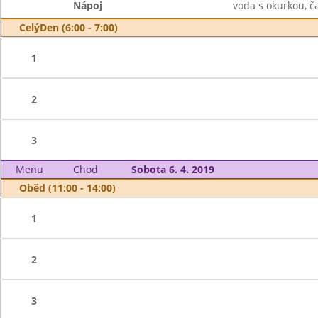
Nápoj
voda s okurkou, č
CelýDen (6:00 - 7:00)
1
2
3
Menu
Chod
Sobota 6. 4. 2019
Oběd (11:00 - 14:00)
1
2
3