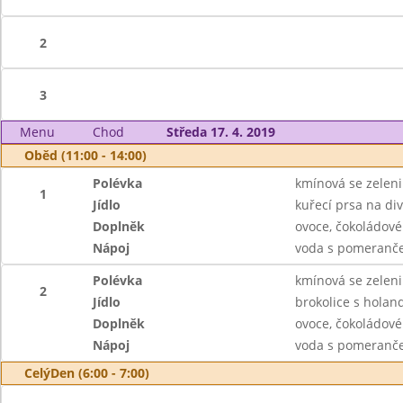
2
3
Menu
Chod
Středa 17. 4. 2019
Oběd (11:00 - 14:00)
Polévka
kmínová se zelen
1
Jídlo
kuřecí prsa na di
Doplněk
ovoce, čokoládové
Nápoj
voda s pomerančem
Polévka
kmínová se zelen
2
Jídlo
brokolice s hola
Doplněk
ovoce, čokoládové
Nápoj
voda s pomerančem
CelýDen (6:00 - 7:00)