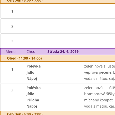
CelýDen (6:00 - 7:00)
1
2
3
Menu
Chod
Středa 24. 4. 2019
Oběd (11:00 - 14:00)
Polévka
zeleninová s lušt
1
Jídlo
vepřová pečeně, 
Nápoj
voda s mátou, čaj
Polévka
zeleninová s lušt
2
Jídlo
bramborové šišky
Příloha
míchaný kompot
Nápoj
voda s mátou, čaj
CelýDen (6:00 - 7:00)