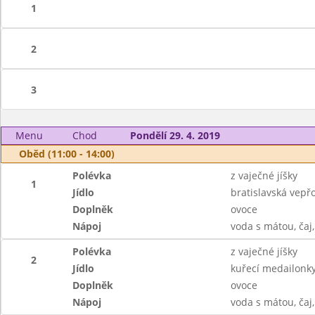
1
2
3
Menu
Chod
Pondělí 29. 4. 2019
Oběd (11:00 - 14:00)
Polévka
z vaječné jíšky
1
Jídlo
bratislavská vepřo
Doplněk
ovoce
Nápoj
voda s mátou, čaj
Polévka
z vaječné jíšky
2
Jídlo
kuřecí medailonky
Doplněk
ovoce
Nápoj
voda s mátou, čaj