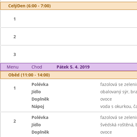
CelýDen (6:00 - 7:00)
1
2
3
Menu
Chod
Pátek 5. 4. 2019
Oběd (11:00 - 14:00)
Polévka
fazolová se zelen
1
Jídlo
obalovaný sýr, br
Doplněk
ovoce
Nápoj
voda s okurkou, č
Polévka
fazolová se zelen
2
Jídlo
švédská roštěná, 
Doplněk
ovoce