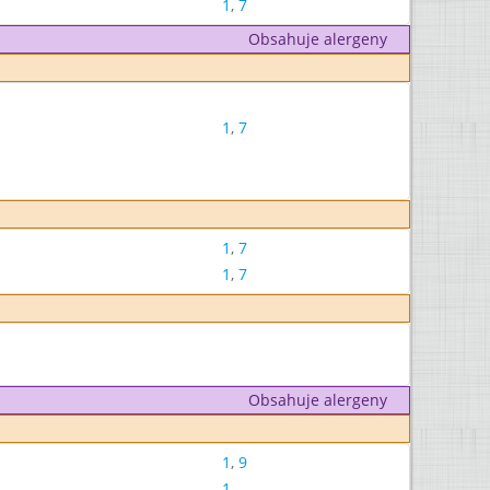
1
,
7
Obsahuje alergeny
1
,
7
1
,
7
1
,
7
Obsahuje alergeny
1
,
9
1