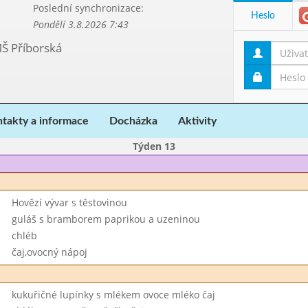
Poslední synchronizace:
Heslo
Pondělí 3.8.2026 7:43
MŠ Příborská
takty a informace
Docházka
Aktivity
Týden 13
Hovězí vývar s těstovinou
guláš s bramborem paprikou a uzeninou
chléb
čaj,ovocný nápoj
kukuřičné lupínky s mlékem ovoce mléko čaj