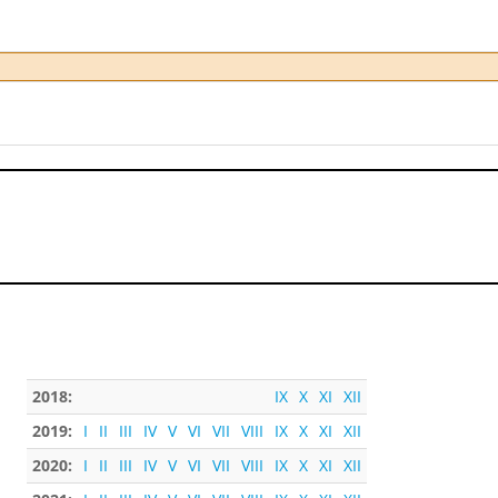
2018:
IX
X
XI
XII
2019:
I
II
III
IV
V
VI
VII
VIII
IX
X
XI
XII
2020:
I
II
III
IV
V
VI
VII
VIII
IX
X
XI
XII