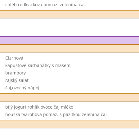
chléb ředkvičková pomaz. zelenina čaj
Cizrnová
kapustové karbanátky s masem
brambory
rajský salát
čaj,ovocný nápoj
bílý jogurt rohlík ovoce čaj mléko
houska tvarohová pomaz. s pažitkou zelenina čaj