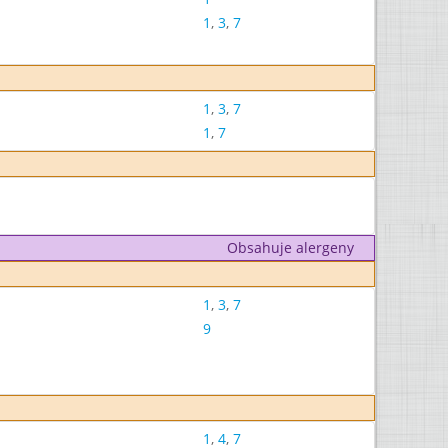
1
,
3
,
7
1
,
3
,
7
1
,
7
Obsahuje alergeny
1
,
3
,
7
9
1
,
4
,
7