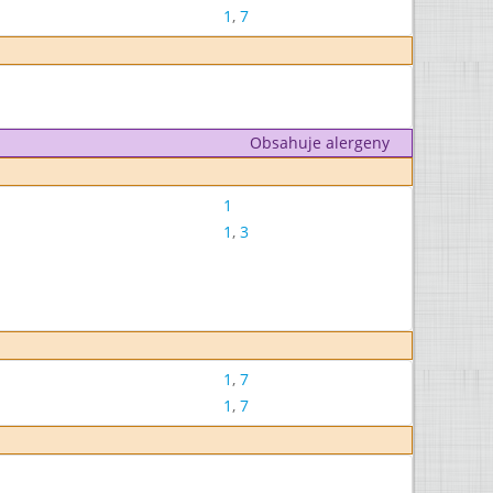
1
,
7
Obsahuje alergeny
1
1
,
3
1
,
7
1
,
7