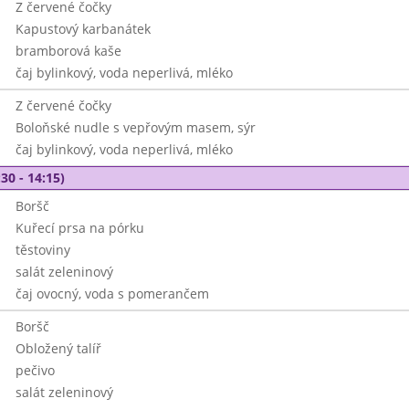
Z červené čočky
Kapustový karbanátek
bramborová kaše
čaj bylinkový, voda neperlivá, mléko
Z červené čočky
Boloňské nudle s vepřovým masem, sýr
čaj bylinkový, voda neperlivá, mléko
30 - 14:15)
Boršč
Kuřecí prsa na pórku
těstoviny
salát zeleninový
čaj ovocný, voda s pomerančem
Boršč
Obložený talíř
pečivo
salát zeleninový