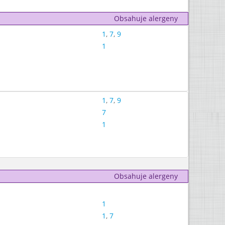
Obsahuje alergeny
1
,
7
,
9
1
1
,
7
,
9
7
1
Obsahuje alergeny
1
1
,
7