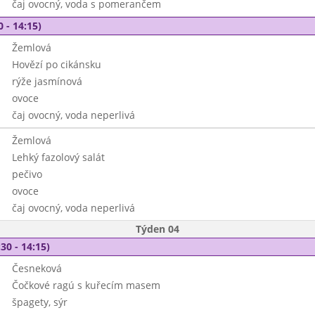
čaj ovocný, voda s pomerančem
0 - 14:15)
Žemlová
Hovězí po cikánsku
rýže jasmínová
ovoce
čaj ovocný, voda neperlivá
Žemlová
Lehký fazolový salát
pečivo
ovoce
čaj ovocný, voda neperlivá
Týden 04
30 - 14:15)
Česneková
Čočkové ragú s kuřecím masem
špagety, sýr