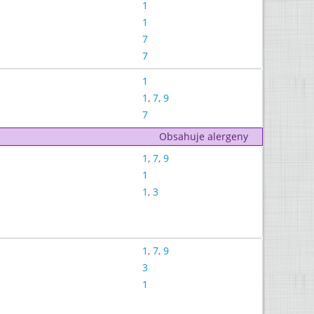
1
1
7
7
1
1
,
7
,
9
7
Obsahuje alergeny
1
,
7
,
9
1
1
,
3
1
,
7
,
9
3
1