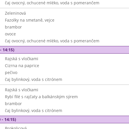
čaj ovocný, ochucené mléko, voda s pomerančem
Zeleninová
Fazolky na smetaně, vejce
brambor
ovoce
čaj ovocný, ochucené mléko, voda s pomerančem
- 14:15)
Rajská s vločkami
Cizrna na paprice
pečivo
čaj bylinkový, voda s citrónem
Rajská s vločkami
Rybí filé s rajčaty a balkánským sýrem
brambor
čaj bylinkový, voda s citrónem
 - 14:15)
Brokolicová