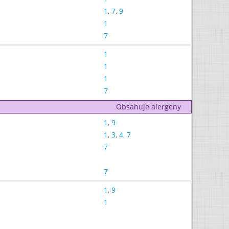
1
,
7
,
9
1
7
1
1
1
7
Obsahuje alergeny
1
,
9
1
,
3
,
4
,
7
7
7
1
,
9
1