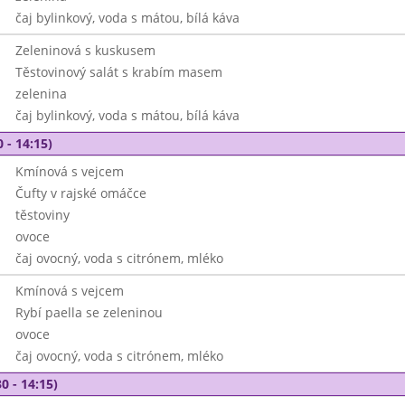
čaj bylinkový, voda s mátou, bílá káva
Zeleninová s kuskusem
Těstovinový salát s krabím masem
zelenina
čaj bylinkový, voda s mátou, bílá káva
 - 14:15)
Kmínová s vejcem
Čufty v rajské omáčce
těstoviny
ovoce
čaj ovocný, voda s citrónem, mléko
Kmínová s vejcem
Rybí paella se zeleninou
ovoce
čaj ovocný, voda s citrónem, mléko
0 - 14:15)