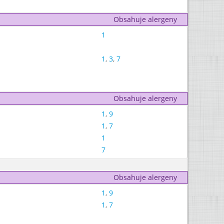
Obsahuje alergeny
1
1
,
3
,
7
Obsahuje alergeny
1
,
9
1
,
7
1
7
Obsahuje alergeny
1
,
9
1
,
7