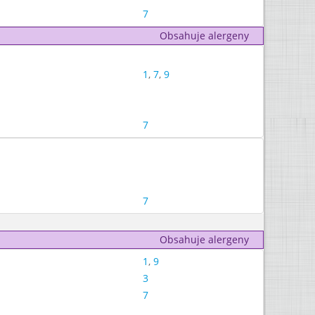
7
Obsahuje alergeny
1
,
7
,
9
7
7
Obsahuje alergeny
1
,
9
3
7