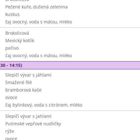
Pečené kuře, dušená zelenina
kuskus
čaj ovocný, voda s mátou, mléko
Brokolicová
Mexický kotlík
pečivo
čaj ovocný, voda s mátou, mléko
30 - 14:15)
Slepičí vývar s jáhlami
Smažené filé
bramborová kaše
ovoce
čaj bylinkový, voda s citrónem, mléko
Slepičí vývar s jahlami
Putimské vepřové nudličky
rýže
ovoce