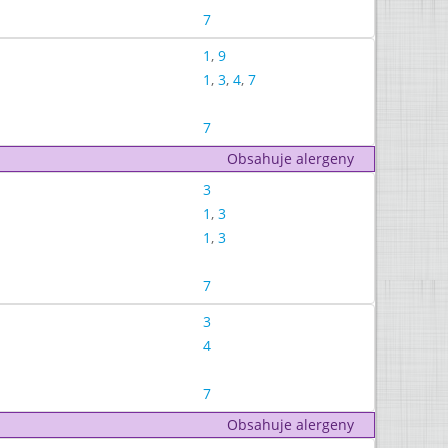
7
1
,
9
1
,
3
,
4
,
7
7
Obsahuje alergeny
3
1
,
3
1
,
3
7
3
4
7
Obsahuje alergeny