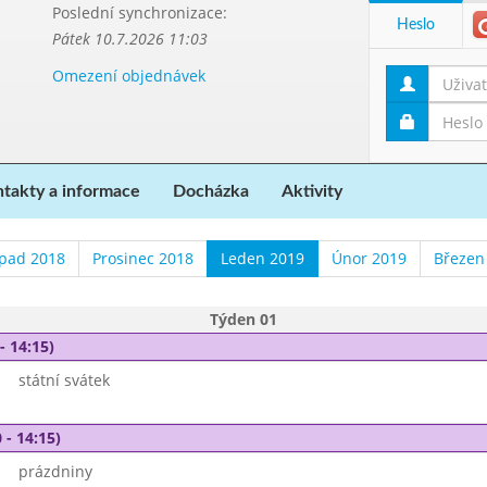
Poslední synchronizace:
Heslo
Pátek 10.7.2026 11:03
Omezení objednávek
takty a informace
Docházka
Aktivity
opad 2018
Prosinec 2018
Leden 2019
Únor 2019
Březen
Týden 01
- 14:15)
státní svátek
 - 14:15)
prázdniny