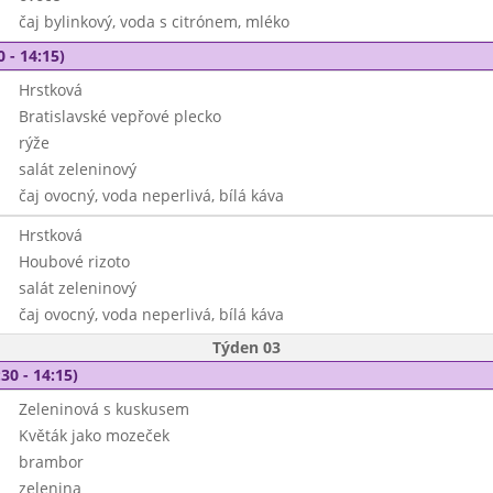
čaj bylinkový, voda s citrónem, mléko
0 - 14:15)
Hrstková
Bratislavské vepřové plecko
rýže
salát zeleninový
čaj ovocný, voda neperlivá, bílá káva
Hrstková
Houbové rizoto
salát zeleninový
čaj ovocný, voda neperlivá, bílá káva
Týden 03
30 - 14:15)
Zeleninová s kuskusem
Květák jako mozeček
brambor
zelenina