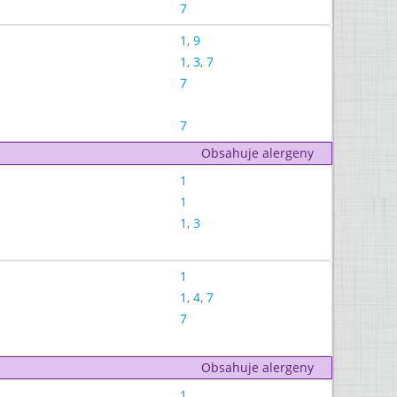
7
1
,
9
1
,
3
,
7
7
7
Obsahuje alergeny
1
1
1
,
3
1
1
,
4
,
7
7
Obsahuje alergeny
1