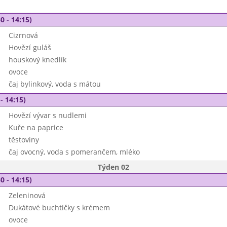
0 - 14:15)
Cizrnová
Hovězí guláš
houskový knedlík
ovoce
čaj bylinkový, voda s mátou
- 14:15)
Hovězí vývar s nudlemi
Kuře na paprice
těstoviny
čaj ovocný, voda s pomerančem, mléko
Týden 02
0 - 14:15)
Zeleninová
Dukátové buchtičky s krémem
ovoce