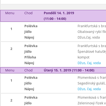
Menu
Chod
Pondělí 14. 1. 2019
(11:00 - 14:00)
Polévka
Frankfurtská s b
1
Jídlo
Obalovaný rybí fi
Nápoj
Džus,čaj, voda
Polévka
Frankfurtská s b
2
Jídlo
Špenátové halušk
Příloha
kompot
Nápoj
Džus, čaj, voda
Menu
Chod
Úterý 15. 1. 2019 (11:00 - 14:00)
Polévka
Písmenková s fra
1
Jídlo
Segedínský guláš,
Nápoj
Džus, čaj, voda
Polévka
Písmenková s fra
2
Jídlo
Zeleninový řízek