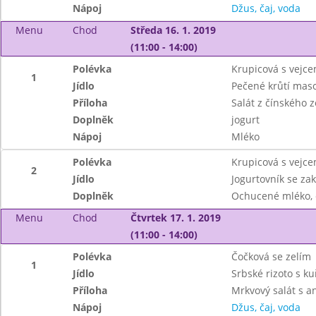
Nápoj
Džus, čaj, voda
Menu
Chod
Středa 16. 1. 2019
(11:00 - 14:00)
Polévka
Krupicová s vejc
1
Jídlo
Pečené krůtí maso
Příloha
Salát z čínského z
Doplněk
jogurt
Nápoj
Mléko
Polévka
Krupicová s vejc
2
Jídlo
Jogurtovník se z
Doplněk
Ochucené mléko, 
Menu
Chod
Čtvrtek 17. 1. 2019
(11:00 - 14:00)
Polévka
Čočková se zelím
1
Jídlo
Srbské rizoto s 
Příloha
Mrkvový salát s 
Nápoj
Džus, čaj, voda