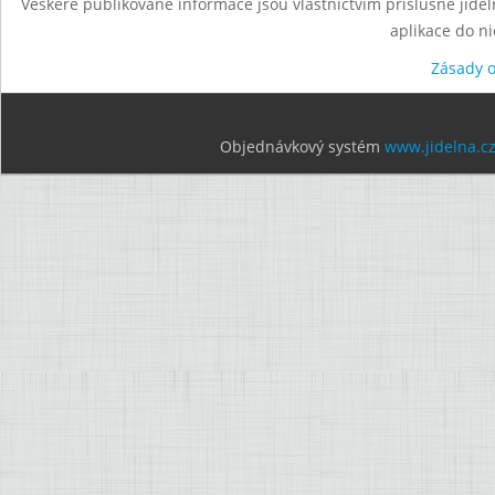
Veškeré publikované informace jsou vlastnictvím příslušné jídel
aplikace do n
Zásady 
Objednávkový systém
www.jidelna.c