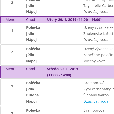
2
Jídlo
Tagliatelle Carbon
Nápoj
Džus ,čaj, voda
Menu
Chod
Úterý 29. 1. 2019 (11:00 - 14:00)
Polévka
Uzený vývar se z
1
Jídlo
Znojemské kuřecí 
Nápoj
Džus, čaj, voda
Polévka
Uzený vývar se z
2
Jídlo
Zapečené palačin
Nápoj
Mléčný koktejl
Menu
Chod
Středa 30. 1. 2019
(11:00 - 14:00)
Polévka
Bramborová
1
Jídlo
Rybí karbanátky,
Příloha
Šlehaný tvaroh
Nápoj
Džus, čaj, voda
Polévka
Bramborová
2