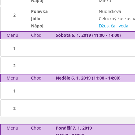
Nápoj
Mléko
Polévka
Nudličková
2
Jídlo
Celozrný kuskusov
Nápoj
Džus, čaj, voda
Menu
Chod
Sobota 5. 1. 2019 (11:00 - 14:00)
1
2
Menu
Chod
Neděle 6. 1. 2019 (11:00 - 14:00)
1
2
Menu
Chod
Pondělí 7. 1. 2019