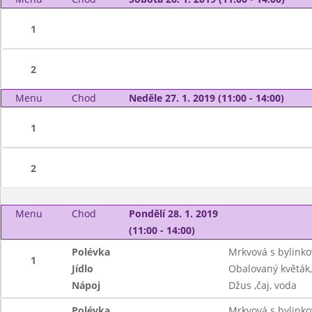
1
2
Menu
Chod
Neděle 27. 1. 2019 (11:00 - 14:00)
1
2
Menu
Chod
Pondělí 28. 1. 2019
(11:00 - 14:00)
Polévka
Mrkvová s bylinko
1
Jídlo
Obalovaný květák
Nápoj
Džus ,čaj, voda
Polévka
Mrkvová s bylinko