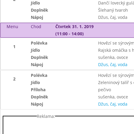
Jídlo
Dančí lovecký gulá
Doplněk
Šlehaný tvaroh
Nápoj
Džus, čaj, voda
Menu
Chod
Čtvrtek 31. 1. 2019
(11:00 - 14:00)
Polévka
Hovězí se sýrovým
1
Jídlo
Rajská omáčka s 
Doplněk
sušenka, ovoce
Nápoj
Džus, čaj, voda
Polévka
Hovězí se sýrovým
2
Jídlo
Zeleninový talíř 
Příloha
pečivo
Doplněk
sušenka, ovoce
Nápoj
Džus, čaj, voda
Reklama: