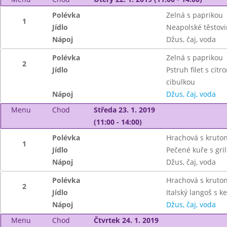
Polévka
Zelná s paprikou
1
Jídlo
Neapolské těstov
Nápoj
Džus, čaj, voda
Polévka
Zelná s paprikou
2
Jídlo
Pstruh filet s ci
cibulkou
Nápoj
Džus, čaj, voda
Menu
Chod
Středa 23. 1. 2019
(11:00 - 14:00)
Polévka
Hrachová s kruto
1
Jídlo
Pečené kuře s gri
Nápoj
Džus, čaj, voda
Polévka
Hrachová s kruto
2
Jídlo
Italský langoš s 
Nápoj
Džus, čaj, voda
Menu
Chod
Čtvrtek 24. 1. 2019