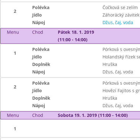
Polévka
Čočková se zelím
2
Jídlo
Záhorácký závitek
Nápoj
Džus, čaj, voda
Menu
Chod
Pátek 18. 1. 2019
(11:00 - 14:00)
Polévka
Pórková s ovesný
1
Jídlo
Holandský řízek s
Doplněk
Hruška
Nápoj
Džus, čaj, voda
Polévka
Pórková s ovesný
2
Jídlo
Hovězí Fajitos s g
Doplněk
Hruška
Nápoj
Džus, čaj, voda
Menu
Chod
Sobota 19. 1. 2019 (11:00 - 14:00)
1