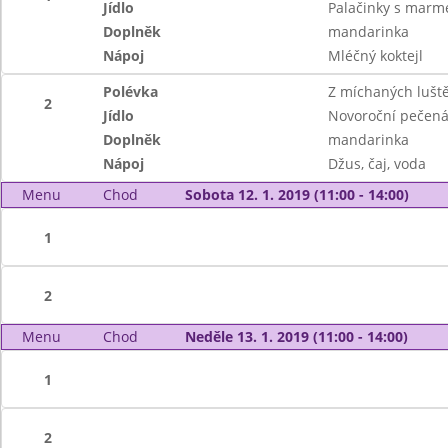
Jídlo
Palačinky s marm
Doplněk
mandarinka
Nápoj
Mléčný koktejl
Polévka
Z míchaných lušt
2
Jídlo
Novoroční pečená 
Doplněk
mandarinka
Nápoj
Džus, čaj, voda
Menu
Chod
Sobota 12. 1. 2019 (11:00 - 14:00)
1
2
Menu
Chod
Neděle 13. 1. 2019 (11:00 - 14:00)
1
2