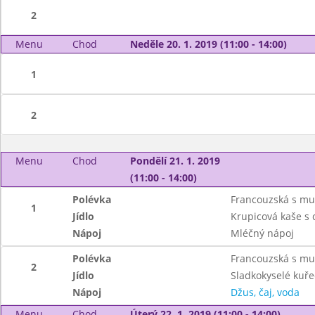
2
Menu
Chod
Neděle 20. 1. 2019 (11:00 - 14:00)
1
2
Menu
Chod
Pondělí 21. 1. 2019
(11:00 - 14:00)
Polévka
Francouzská s mu
1
Jídlo
Krupicová kaše s
Nápoj
Mléčný nápoj
Polévka
Francouzská s mu
2
Jídlo
Sladkokyselé kuřec
Nápoj
Džus, čaj, voda
Menu
Chod
Úterý 22. 1. 2019 (11:00 - 14:00)