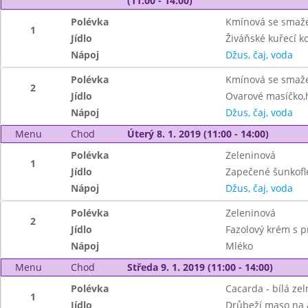
(11:00 - 14:00)
Polévka
Kmínová se smaž
1
Jídlo
Živáňské kuřecí ko
Nápoj
Džus, čaj, voda
Polévka
Kmínová se smaž
2
Jídlo
Ovarové masíčko,h
Nápoj
Džus, čaj, voda
Menu
Chod
Úterý 8. 1. 2019 (11:00 - 14:00)
Polévka
Zeleninová
1
Jídlo
Zapečené šunkofle
Nápoj
Džus, čaj, voda
Polévka
Zeleninová
2
Jídlo
Fazolový krém s p
Nápoj
Mléko
Menu
Chod
Středa 9. 1. 2019 (11:00 - 14:00)
Polévka
Cacarda - bílá zel
1
Jídlo
Drůbeží maso na 