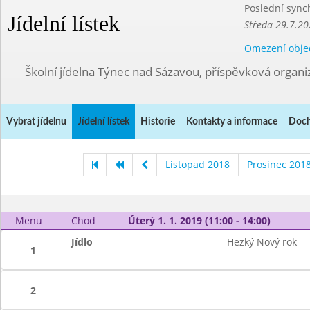
Poslední sync
Jídelní lístek
Středa 29.7.20
Omezení obje
Školní jídelna Týnec nad Sázavou, příspěvková organi
Vybrat jídelnu
Jídelní lístek
Historie
Kontakty a informace
Doch
Listopad 2018
Prosinec 201
Menu
Chod
Úterý 1. 1. 2019 (11:00 - 14:00)
Jídlo
Hezký Nový rok
1
2