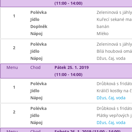
(11:00 - 14:00)
Polévka
Zeleninová s jáhly
1
Jídlo
Kuřecí sekané ma
Doplněk
banán
Nápoj
Mléko
Polévka
Zeleninová s jáhly
2
Jídlo
Bílá houbová omá
Nápoj
Džus, čaj, voda
Menu
Chod
Pátek 25. 1. 2019
(11:00 - 14:00)
Polévka
Drůbková s fridá
1
Jídlo
Králičí kostky na
Nápoj
Džus, čaj, voda
Polévka
Drůbková s fridá
2
Jídlo
Plátky vepřových 
Nápoj
Džus, čaj, voda
Menu
Chod
Sobota 26. 1. 2019 (11:00 - 14:00)