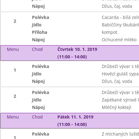
Nápoj
Džus, čaj, voda
Polévka
Cacarda - bílá zel
2
Jídlo
Babiččiny škubán
Příloha
kompot
Nápoj
Ochucené mléko
Menu
Chod
Čtvrtek 10. 1. 2019
(11:00 - 14:00)
Polévka
Drůbeží vývar s t
1
Jídlo
Hovězí guláš sypa
Nápoj
Džus, čaj, voda
Polévka
Drůbeží vývar s t
2
Jídlo
Zapékané sýrové l
Nápoj
Mléčný koktejl
Menu
Chod
Pátek 11. 1. 2019
(11:00 - 14:00)
Polévka
Z míchaných lušt
1