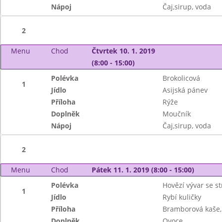
Nápoj
Čaj,sirup, voda
2
Menu
Chod
Čtvrtek 10. 1. 2019
(8:00 - 15:00)
Polévka
Brokolicová
1
Jídlo
Asijská pánev
Příloha
Rýže
Doplněk
Moučník
Nápoj
Čaj,sirup, voda
2
Menu
Chod
Pátek 11. 1. 2019 (8:00 - 15:00)
Polévka
Hovězí vývar se s
1
Jídlo
Rybí kuličky
Příloha
Bramborová kaše, 
Doplněk
Ovoce