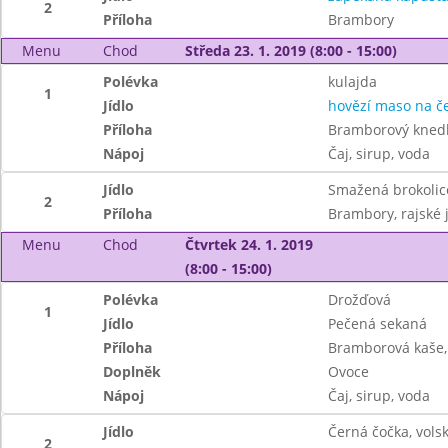
2
Příloha
Brambory
Menu
Chod
Středa 23. 1. 2019 (8:00 - 15:00)
Polévka
kulajda
1
Jídlo
hovězí maso na č
Příloha
Bramborový knedl
Nápoj
Čaj, sirup, voda
Jídlo
Smažená brokolic
2
Příloha
Brambory, rajské 
Menu
Chod
Čtvrtek 24. 1. 2019
(8:00 - 15:00)
Polévka
Drožďová
1
Jídlo
Pečená sekaná
Příloha
Bramborová kaše,
Doplněk
Ovoce
Nápoj
Čaj, sirup, voda
Jídlo
Černá čočka, vols
2