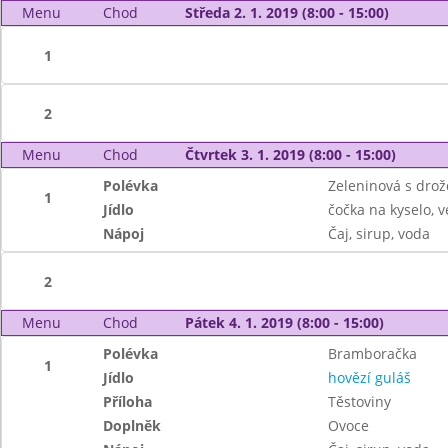
Menu
Chod
Středa 2. 1. 2019 (8:00 - 15:00)
1
2
Menu
Chod
Čtvrtek 3. 1. 2019 (8:00 - 15:00)
Polévka
Zeleninová s drož
1
Jídlo
čočka na kyselo, v
Nápoj
Čaj, sirup, voda
2
Menu
Chod
Pátek 4. 1. 2019 (8:00 - 15:00)
Polévka
Bramboračka
1
Jídlo
hovězí guláš
Příloha
Těstoviny
Doplněk
Ovoce