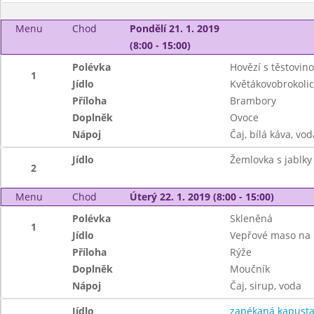
Menu
Chod
Pondělí 21. 1. 2019
(8:00 - 15:00)
Polévka
Hovězí s těstovin
1
Jídlo
Květákovobrokoli
Příloha
Brambory
Doplněk
Ovoce
Nápoj
Čaj, bílá káva, vod
Jídlo
Žemlovka s jablky
2
Menu
Chod
Úterý 22. 1. 2019 (8:00 - 15:00)
Polévka
Skleněná
1
Jídlo
Vepřové maso na
Příloha
Rýže
Doplněk
Moučník
Nápoj
Čaj, sirup, voda
Jídlo
zapékaná kapust