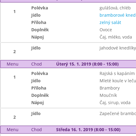
Polévka
gulášová, chléb
1
Jídlo
bramborové knedl
Příloha
zelný salát
Doplněk
Ovoce
Nápoj
Čaj, mléko, voda
Jídlo
Jahodové knedlík
2
Menu
Chod
Úterý 15. 1. 2019 (8:00 - 15:00)
Polévka
Rajská s kapáním
1
Jídlo
Mleté koule v leč
Příloha
Brambory
Doplněk
Moučník
Nápoj
Čaj, sirup, voda
Jídlo
Zapečené brambor
2
Menu
Chod
Středa 16. 1. 2019 (8:00 - 15:00)