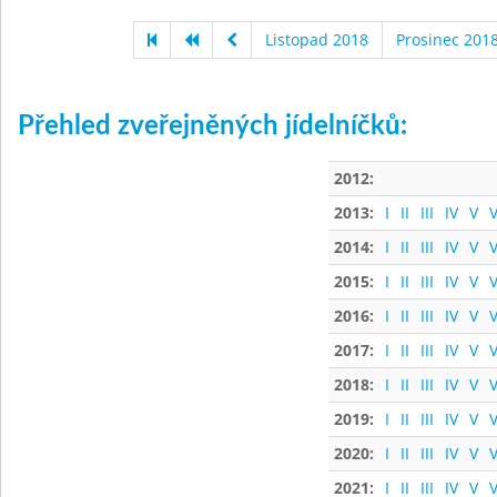
Listopad 2018
Prosinec 201
Přehled zveřejněných jídelníčků:
2012:
2013:
I
II
III
IV
V
V
2014:
I
II
III
IV
V
V
2015:
I
II
III
IV
V
V
2016:
I
II
III
IV
V
V
2017:
I
II
III
IV
V
V
2018:
I
II
III
IV
V
V
2019:
I
II
III
IV
V
V
2020:
I
II
III
IV
V
V
2021:
I
II
III
IV
V
V