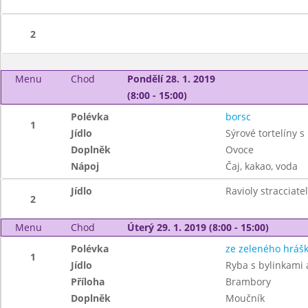
2
Menu
Chod
Pondělí 28. 1. 2019
(8:00 - 15:00)
Polévka
borsc
1
Jídlo
Sýrové tortelíny s
Doplněk
Ovoce
Nápoj
Čaj, kakao, voda
Jídlo
Ravioly stracciate
2
Menu
Chod
Úterý 29. 1. 2019 (8:00 - 15:00)
Polévka
ze zeleného hráš
1
Jídlo
Ryba s bylinkami
Příloha
Brambory
Doplněk
Moučník