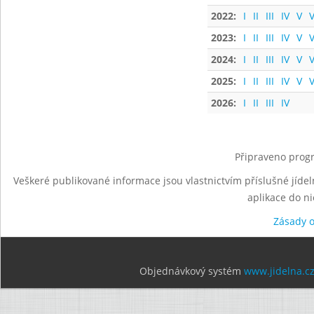
2022:
I
II
III
IV
V
V
2023:
I
II
III
IV
V
V
2024:
I
II
III
IV
V
V
2025:
I
II
III
IV
V
V
2026:
I
II
III
IV
Připraveno progr
Veškeré publikované informace jsou vlastnictvím příslušné jídel
aplikace do n
Zásady 
Objednávkový systém
www.jidelna.c