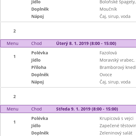
Jídlo
Boloňské špagety,
Doplněk
Moučník
Nápoj
Čaj, sirup, voda
2
Menu
Chod
Úterý 8. 1. 2019 (8:00 - 15:00)
Polévka
Fazolová
1
Jídlo
Moravský vrabec, 
Příloha
Bramborový knedl
Doplněk
Ovoce
Nápoj
Čaj, sirup, voda
2
Menu
Chod
Středa 9. 1. 2019 (8:00 - 15:00)
Polévka
Krupicová s vejci
1
Jídlo
Zapečené těstovin
Doplněk
Zeleninový salát