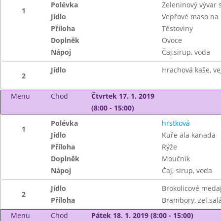
Polévka
Zeleninový vývar 
1
Jídlo
Vepřové maso na 
Příloha
Těstoviny
Doplněk
Ovoce
Nápoj
Čaj,sirup, voda
Jídlo
Hrachová kaše, ve
2
Menu
Chod
Čtvrtek 17. 1. 2019
(8:00 - 15:00)
Polévka
hrstková
1
Jídlo
Kuře ala kanada
Příloha
Rýže
Doplněk
Moučník
Nápoj
Čaj, sirup, voda
Jídlo
Brokolicové meda
2
Příloha
Brambory, zel.sal
Menu
Chod
Pátek 18. 1. 2019 (8:00 - 15:00)