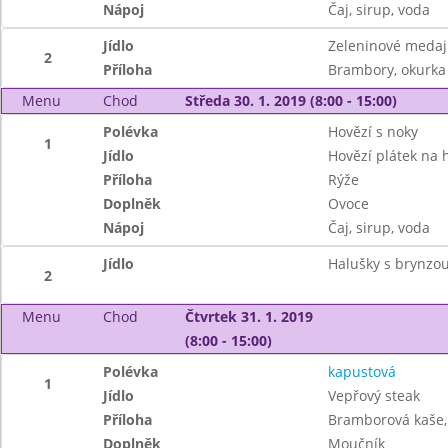
Nápoj
Čaj, sirup, voda
Jídlo
Zeleninové medaj
2
Příloha
Brambory, okurka
Menu
Chod
Středa 30. 1. 2019 (8:00 - 15:00)
Polévka
Hovězí s noky
1
Jídlo
Hovězí plátek na h
Příloha
Rýže
Doplněk
Ovoce
Nápoj
Čaj, sirup, voda
Jídlo
Halušky s brynzo
2
Menu
Chod
Čtvrtek 31. 1. 2019
(8:00 - 15:00)
Polévka
kapustová
1
Jídlo
Vepřový steak
Příloha
Bramborová kaše, 
Doplněk
Moučník