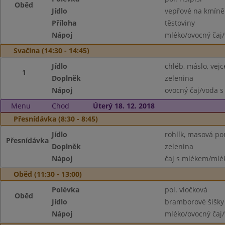
Oběd
Jídlo
vepřové na kmíně
Příloha
těstoviny
Nápoj
mléko/ovocný čaj/
Svačina (14:30 - 14:45)
Jídlo
chléb, máslo, vejc
1
Doplněk
zelenina
Nápoj
ovocný čaj/voda s
Menu
Chod
Úterý 18. 12. 2018
Přesnídávka (8:30 - 8:45)
Jídlo
rohlík, masová po
Přesnídávka
Doplněk
zelenina
Nápoj
čaj s mlékem/mlék
Oběd (11:30 - 13:00)
Polévka
pol. vločková
Oběd
Jídlo
bramborové šišky
Nápoj
mléko/ovocný čaj/