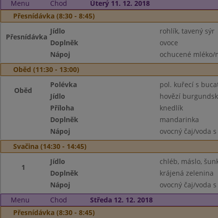
Menu
Chod
Úterý 11. 12. 2018
Přesnídávka (8:30 - 8:45)
Jídlo
rohlík, tavený sýr
Přesnídávka
Doplněk
ovoce
Nápoj
ochucené mléko/m
Oběd (11:30 - 13:00)
Polévka
pol. kuřecí s buca
Oběd
Jídlo
hovězí burgunds
Příloha
knedlík
Doplněk
mandarinka
Nápoj
ovocný čaj/voda s
Svačina (14:30 - 14:45)
Jídlo
chléb, máslo, šun
1
Doplněk
krájená zelenina
Nápoj
ovocný čaj/voda s
Menu
Chod
Středa 12. 12. 2018
Přesnídávka (8:30 - 8:45)