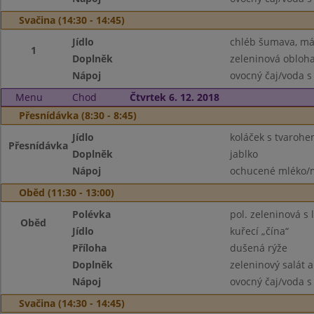
Svačina (14:30 - 14:45)
Jídlo
chléb šumava, má
1
Doplněk
zeleninová obloh
Nápoj
ovocný čaj/voda s
Menu
Chod
Čtvrtek 6. 12. 2018
Přesnídávka (8:30 - 8:45)
Jídlo
koláček s tvaroh
Přesnídávka
Doplněk
jablko
Nápoj
ochucené mléko/m
Oběd (11:30 - 13:00)
Polévka
pol. zeleninová s
Oběd
Jídlo
kuřecí „čína“
Příloha
dušená rýže
Doplněk
zeleninový salát a
Nápoj
ovocný čaj/voda s
Svačina (14:30 - 14:45)