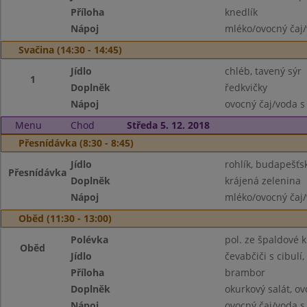
Příloha
knedlík
Nápoj
mléko/ovocný čaj/
Svačina (14:30 - 14:45)
Jídlo
chléb, tavený sýr
1
Doplněk
ředkvičky
Nápoj
ovocný čaj/voda s
Menu
Chod
Středa 5. 12. 2018
Přesnídávka (8:30 - 8:45)
Jídlo
rohlík, budapešťs
Přesnídávka
Doplněk
krájená zelenina
Nápoj
mléko/ovocný čaj/
Oběd (11:30 - 13:00)
Polévka
pol. ze špaldové k
Oběd
Jídlo
čevabčiči s cibulí
Příloha
brambor
Doplněk
okurkový salát, ov
Nápoj
ovocný čaj/voda s