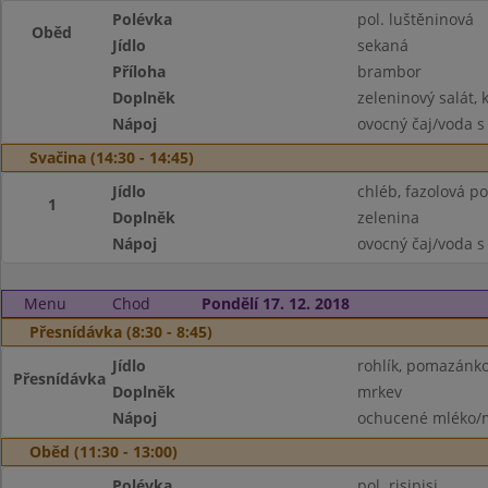
Polévka
pol. luštěninová
Oběd
Jídlo
sekaná
Příloha
brambor
Doplněk
zeleninový salát, 
Nápoj
ovocný čaj/voda s
Svačina (14:30 - 14:45)
Jídlo
chléb, fazolová p
1
Doplněk
zelenina
Nápoj
ovocný čaj/voda s
Menu
Chod
Pondělí 17. 12. 2018
Přesnídávka (8:30 - 8:45)
Jídlo
rohlík, pomazánk
Přesnídávka
Doplněk
mrkev
Nápoj
ochucené mléko/m
Oběd (11:30 - 13:00)
Polévka
pol. risipisi