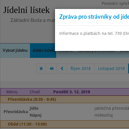
Poslední sync
Jídelní lístek
Pondělí 13.7.2
Zpráva pro strávníky od jíd
Základní škola a mateřská škola Chlumín, okres Měln
Informace o platbách na tel. 739 03
Vybrat jídelnu
Jídelní lístek
Historie
Kontakty a informace
Doch
Říjen 2018
Listopad 2018
Menu
Chod
Pondělí 3. 12. 2018
Přesnídávka (8:30 - 8:45)
Jídlo
jablečná přesnídá
Přesnídávka
Nápoj
mléko/čaj
Oběd (11:30 - 13:00)