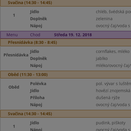
Svačina (14:30 - 14:45)
Jídlo
chléb, švédská p
1
Doplněk
zelenina
Nápoj
ovocný čaj/voda s
Menu
Chod
Středa 19. 12. 2018
Přesnídávka (8:30 - 8:45)
Jídlo
cornflakes, mléko
Přesnídávka
Doplněk
jablko
Nápoj
mléko/ovocný čaj/
Oběd (11:30 - 13:00)
Polévka
pol. vývar s luště
Oběd
Jídlo
hovězí znojemská
Příloha
dušená rýže
Nápoj
ovocný čaj/voda s
Svačina (14:30 - 14:45)
Jídlo
pudink, piškoty
1
Nápoj
ovocný čaj/voda s