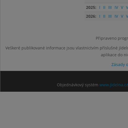
2025:
I
II
III
IV
V
V
2026:
I
II
III
IV
V
V
Připraveno progr
Veškeré publikované informace jsou vlastnictvím příslušné jídel
aplikace do n
Zásady 
Objednávkový systém
www.jidelna.c