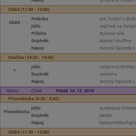
Oběd (11:30 - 13:00)
Polévka
pol. hovězí s dro
Oběd
Jídlo
vepřové na žamp
Příloha
dušená rýže
Doplněk
domácí muffiny
Nápoj
ovocný čaj/voda s
Svačina (14:30 - 14:45)
Jídlo
celozrnný křehký 
1
Doplněk
zelenina
Nápoj
ovocný čaj/voda s
Menu
Chod
Pátek 14. 12. 2018
Přesnídávka (8:30 - 8:45)
Jídlo
pudinkový hřebe
Přesnídávka
Doplněk
jablko
Nápoj
kakao/mléko/čaj/
Oběd (11:30 - 13:00)