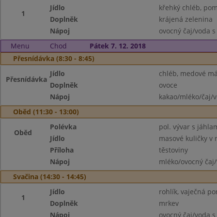
Jídlo
křehký chléb, po
1
Doplněk
krájená zelenina
Nápoj
ovocný čaj/voda s
Menu
Chod
Pátek 7. 12. 2018
Přesnídávka (8:30 - 8:45)
Jídlo
chléb, medové má
Přesnídávka
Doplněk
ovoce
Nápoj
kakao/mléko/čaj/
Oběd (11:30 - 13:00)
Polévka
pol. vývar s jáhla
Oběd
Jídlo
masové kuličky v 
Příloha
těstoviny
Nápoj
mléko/ovocný čaj/
Svačina (14:30 - 14:45)
Jídlo
rohlík, vaječná p
1
Doplněk
mrkev
Nápoj
ovocný čaj/voda s