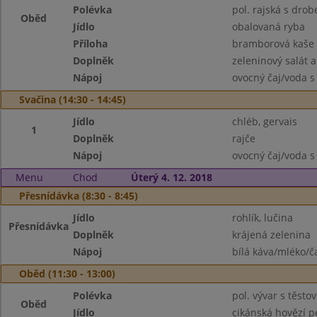
Polévka
pol. rajská s dro
Oběd
Jídlo
obalovaná ryba
Příloha
bramborová kaše
Doplněk
zeleninový salát a
Nápoj
ovocný čaj/voda s
Svačina (14:30 - 14:45)
Jídlo
chléb, gervais
1
Doplněk
rajče
Nápoj
ovocný čaj/voda s
Menu
Chod
Úterý 4. 12. 2018
Přesnídávka (8:30 - 8:45)
Jídlo
rohlík, lučina
Přesnídávka
Doplněk
krájená zelenina
Nápoj
bílá káva/mléko/č
Oběd (11:30 - 13:00)
Polévka
pol. vývar s těsto
Oběd
Jídlo
cikánská hovězí 