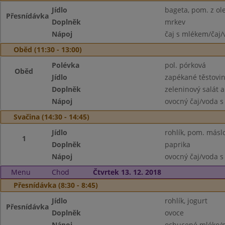
Jídlo
bageta, pom. z ol
Přesnídávka
Doplněk
mrkev
Nápoj
čaj s mlékem/čaj/
Oběd (11:30 - 13:00)
Polévka
pol. pórková
Oběd
Jídlo
zapékané těstovi
Doplněk
zeleninový salát a
Nápoj
ovocný čaj/voda s
Svačina (14:30 - 14:45)
Jídlo
rohlík, pom. másl
1
Doplněk
paprika
Nápoj
ovocný čaj/voda s
Menu
Chod
Čtvrtek 13. 12. 2018
Přesnídávka (8:30 - 8:45)
Jídlo
rohlík, jogurt
Přesnídávka
Doplněk
ovoce
Nápoj
ochucené mléko/m