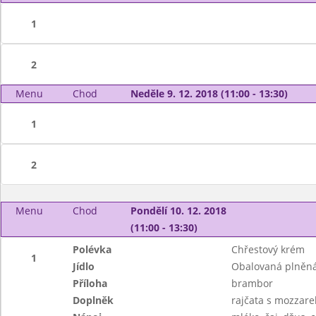
1
2
Menu
Chod
Neděle 9. 12. 2018 (11:00 - 13:30)
1
2
Menu
Chod
Pondělí 10. 12. 2018
(11:00 - 13:30)
Polévka
Chřestový krém
1
Jídlo
Obalovaná plněná
Příloha
brambor
Doplněk
rajčata s mozzarel