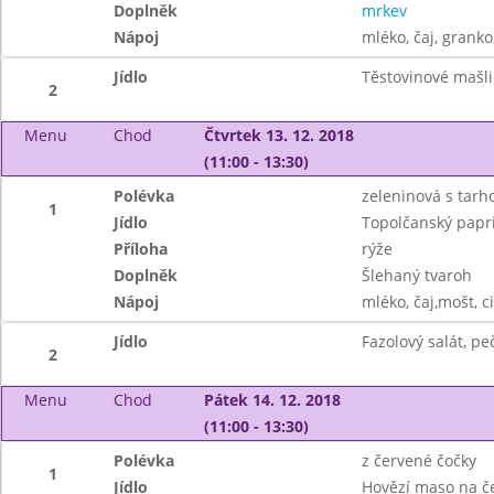
Doplněk
mrkev
Nápoj
mléko, čaj, granko
Jídlo
Těstovinové mašl
2
Menu
Chod
Čtvrtek 13. 12. 2018
(11:00 - 13:30)
Polévka
zeleninová s tar
1
Jídlo
Topolčanský papr
Příloha
rýže
Doplněk
Šlehaný tvaroh
Nápoj
mléko, čaj,mošt, c
Jídlo
Fazolový salát, pe
2
Menu
Chod
Pátek 14. 12. 2018
(11:00 - 13:30)
Polévka
z červené čočky
1
Jídlo
Hovězí maso na č