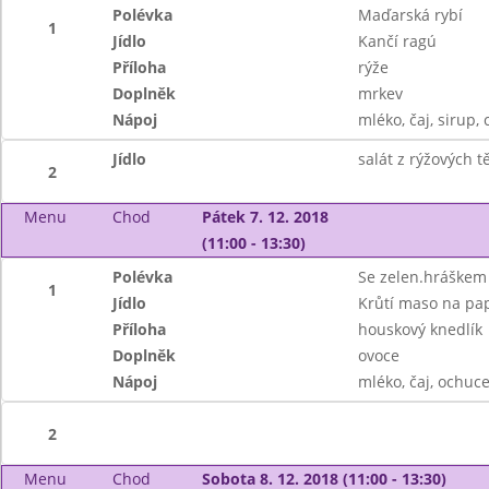
Polévka
Maďarská rybí
1
Jídlo
Kančí ragú
Příloha
rýže
Doplněk
mrkev
Nápoj
mléko, čaj, sirup, 
Jídlo
salát z rýžových 
2
Menu
Chod
Pátek 7. 12. 2018
(11:00 - 13:30)
Polévka
Se zelen.hráškem 
1
Jídlo
Krůtí maso na pa
Příloha
houskový knedlík
Doplněk
ovoce
Nápoj
mléko, čaj, ochuc
2
Menu
Chod
Sobota 8. 12. 2018 (11:00 - 13:30)