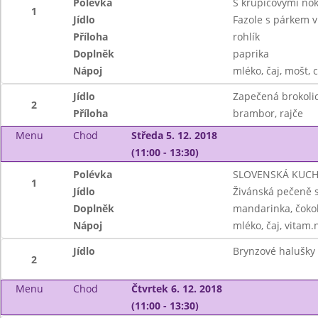
Polévka
S krupicovými no
1
Jídlo
Fazole s párkem v
Příloha
rohlík
Doplněk
paprika
Nápoj
mléko, čaj, mošt, 
Jídlo
Zapečená brokoli
2
Příloha
brambor, rajče
Menu
Chod
Středa 5. 12. 2018
(11:00 - 13:30)
Polévka
SLOVENSKÁ KUCHY
1
Jídlo
Živánská pečeně
Doplněk
mandarinka, čokol
Nápoj
mléko, čaj, vitam.
Jídlo
Brynzové halušky
2
Menu
Chod
Čtvrtek 6. 12. 2018
(11:00 - 13:30)