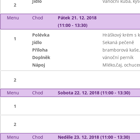
Jídlo
Vánoční kuba, kys
2
Menu
Chod
Pátek 21. 12. 2018
(11:00 - 13:30)
Polévka
Hráškový krém s 
1
Jídlo
Sekaná pečeně
Příloha
bramborová kaše,
Doplněk
vánoční perník
Nápoj
Mléko,čaj, ochuce
2
Menu
Chod
Sobota 22. 12. 2018 (11:00 - 13:30)
1
2
Menu
Chod
Neděle 23. 12. 2018 (11:00 - 13:30)