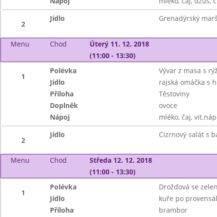
Nápoj
mléko, čaj, džus, c
Jídlo
Grenadýrský marš,
2
Menu
Chod
Úterý 11. 12. 2018
(11:00 - 13:30)
Polévka
Vývar z masa s rýž
1
Jídlo
rajská omáčka s
Příloha
Těstoviny
Doplněk
ovoce
Nápoj
mléko, čaj, vit.náp
Jídlo
Cizrnový salát s 
2
Menu
Chod
Středa 12. 12. 2018
(11:00 - 13:30)
Polévka
Drožďová se zelen
1
Jídlo
kuře po provensá
Příloha
brambor