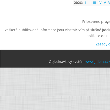
2026:
I
II
III
IV
V
V
Připraveno progr
Veškeré publikované informace jsou vlastnictvím příslušné jídel
aplikace do n
Zásady 
Objednávkový systém
www.jidelna.c