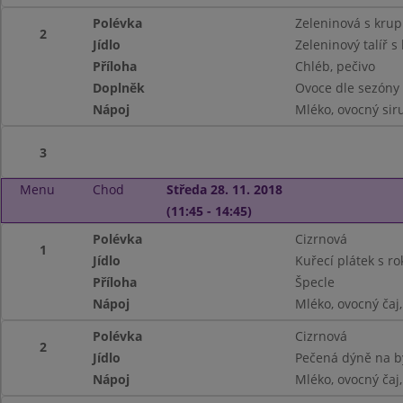
Polévka
Zeleninová s krup
2
Jídlo
Zeleninový talíř
Příloha
Chléb, pečivo
Doplněk
Ovoce dle sezóny
Nápoj
Mléko, ovocný siru
3
Menu
Chod
Středa 28. 11. 2018
(11:45 - 14:45)
Polévka
Cizrnová
1
Jídlo
Kuřecí plátek s r
Příloha
Špecle
Nápoj
Mléko, ovocný čaj
Polévka
Cizrnová
2
Jídlo
Pečená dýně na b
Nápoj
Mléko, ovocný čaj