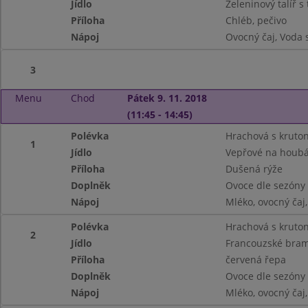
Jídlo
Zeleninový talíř 
Příloha
Chléb, pečivo
Nápoj
Ovocný čaj, Voda 
3
Menu
Chod
Pátek 9. 11. 2018
(11:45 - 14:45)
Polévka
Hrachová s kruto
1
Jídlo
Vepřové na houb
Příloha
Dušená rýže
Doplněk
Ovoce dle sezóny
Nápoj
Mléko, ovocný čaj
Polévka
Hrachová s kruto
2
Jídlo
Francouzské bra
Příloha
červená řepa
Doplněk
Ovoce dle sezóny
Nápoj
Mléko, ovocný čaj