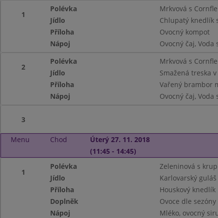
Polévka
Mrkvová s Cornfle
1
Jídlo
Chlupatý knedlík 
Příloha
Ovocný kompot
Nápoj
Ovocný čaj, Voda 
Polévka
Mrkvová s Cornfle
2
Jídlo
Smažená treska v
Příloha
Vařený brambor m
Nápoj
Ovocný čaj, Voda 
3
Menu
Chod
Úterý 27. 11. 2018
(11:45 - 14:45)
Polévka
Zeleninová s krup
1
Jídlo
Karlovarský guláš
Příloha
Houskový knedlík
Doplněk
Ovoce dle sezóny
Nápoj
Mléko, ovocný siru