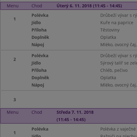
Menu
Chod
Úterý 6. 11. 2018 (11:45 - 14:45)
Polévka
Drůbeží vývar s rý
1
Jídlo
Kuře na paprice
Příloha
Těstoviny
Doplněk
Oplatka
Nápoj
Mléko, ovocný čaj
Polévka
Drůbeží vývar s rý
2
Jídlo
Sýrový talíř se ze
Příloha
Chléb, pečivo
Doplněk
Oplatka
Nápoj
Mléko, ovocný čaj
3
Menu
Chod
Středa 7. 11. 2018
(11:45 - 14:45)
Polévka
Polévka z vaječné 
1
Jídlo
Ražniči na plechu