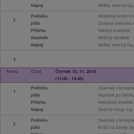
Nápoj
Mléko, ovocný čaj
Polévka
Hráškový krém s 
2
Jídlo
Dušená zelenina 
Příloha
Vařený brambor
Doplněk
Mléčný výrobek
Nápoj
Mléko, ovocný čaj
3
Menu
Chod
Čtvrtek 15. 11. 2018
(11:45 - 14:45)
Polévka
Ovarová s kroupa
1
Jídlo
Vepřové po Selsk
Příloha
Houskový knedlík, 
Nápoj
Ovocný sirup, čaj
Polévka
Ovarová s kroupa
2
Jídlo
Krůtí na čínský z