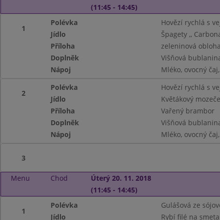
(11:45 - 14:45)
Polévka
Hovězí rychlá s ve
1
Jídlo
Špagety ,, Carbona
Příloha
zeleninová obloh
Doplněk
Višňová bublanin
Nápoj
Mléko, ovocný čaj
Polévka
Hovězí rychlá s ve
2
Jídlo
Květákový mozeč
Příloha
Vařený brambor
Doplněk
Višňová bublanin
Nápoj
Mléko, ovocný čaj
3
Menu
Chod
Úterý 20. 11. 2018
(11:45 - 14:45)
Polévka
Gulášová ze sójo
1
Jídlo
Rybí filé na smet