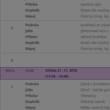
Příloha
Dušená rýže
Doplněk
Ovoce dle sezóny
Nápoj
Ovocný sirup, čaj
Polévka
Gulášová ze sójo
2
Jídlo
Zeleninové lečo s
Příloha
Vařený brambor
Doplněk
Ovoce dle sezóny
Nápoj
Ovocný sirup, čaj
3
Menu
Chod
Středa 21. 11. 2018
(11:45 - 14:45)
Polévka
Zelná s brambor
1
Jídlo
Zbruf - Italský gul
Příloha
Těstoviny
Doplněk
Šlehaný tvaroh
Nápoj
Mléko, ovocný čaj