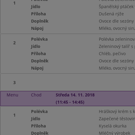
1
Jídlo
Španělský ptáček 
Příloha
Dušená rýže
Doplněk
Ovoce dle sezóny
Nápoj
Mléko, ovocný siru
Polévka
Polévka zeleninov
2
Jídlo
Zeleninový talíř 
Příloha
Chléb, pečivo
Doplněk
Ovoce dle sezóny
Nápoj
Mléko, ovocný siru
3
Menu
Chod
Středa 14. 11. 2018
(11:45 - 14:45)
Polévka
Hráškový krém s 
1
Jídlo
Zapečené těstov
Příloha
Kyselá okurka
Doplněk
Mléčný výrobek