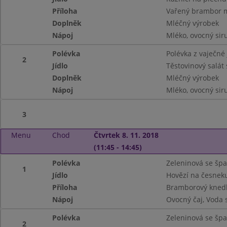
Příloha
Vařený brambor 
Doplněk
Mléčný výrobek
Nápoj
Mléko, ovocný siru
Polévka
Polévka z vaječné 
2
Jídlo
Těstovinový salát
Doplněk
Mléčný výrobek
Nápoj
Mléko, ovocný siru
3
Menu
Chod
Čtvrtek 8. 11. 2018
(11:45 - 14:45)
Polévka
Zeleninová se špa
1
Jídlo
Hovězí na česnek
Příloha
Bramborový knedl
Nápoj
Ovocný čaj, Voda 
Polévka
Zeleninová se špa
2