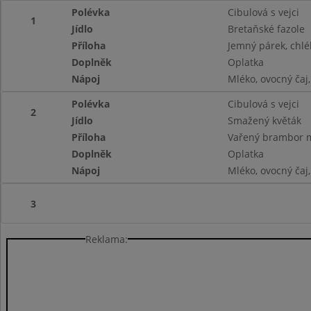
Polévka
Cibulová s vejci
1
Jídlo
Bretaňské fazole
Příloha
Jemný párek, chlé
Doplněk
Oplatka
Nápoj
Mléko, ovocný čaj
Polévka
Cibulová s vejci
2
Jídlo
Smažený květák
Příloha
Vařený brambor m
Doplněk
Oplatka
Nápoj
Mléko, ovocný čaj
3
Reklama: