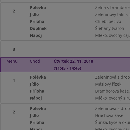
Polévka
Zelná s brambor
2
Jídlo
Zeleninový talíř 
Příloha
Chléb, pečivo
Doplněk
Šlehaný tvaroh
Nápoj
Mléko, ovocný čaj
3
Menu
Chod
Čtvrtek 22. 11. 2018
(11:45 - 14:45)
Polévka
Zeleninová s dro
1
Jídlo
Máslový řízek
Příloha
Bramborová kaše,
Nápoj
Mléko, ovocný siru
Polévka
Zeleninová s dro
2
Jídlo
Hrachová kaše
Příloha
Šunka, kyselá oku
Nápoj
Mléko, ovocný čaj