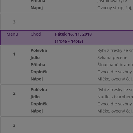
Příloha
Jasmínová rýže
Nápoj
Ovocný sirup, čaj
3
Menu
Chod
Pátek 16. 11. 2018
(11:45 - 14:45)
Polévka
Rybí z tresky se
1
Jídlo
Sekaná pečeně
Příloha
Šťouchané brambo
Doplněk
Ovoce dle sezóny
Nápoj
Mléko, ovocný čaj
Polévka
Rybí z tresky se
2
Jídlo
Nudle s tvarohe
Doplněk
Ovoce dle sezóny
Nápoj
Mléko, ovocný čaj
3