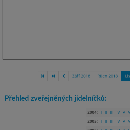
Září 2018
Říjen 2018
Li
Přehled zveřejněných jídelníčků:
2004:
I
II
III
IV
V
V
2005:
I
II
III
IV
V
V