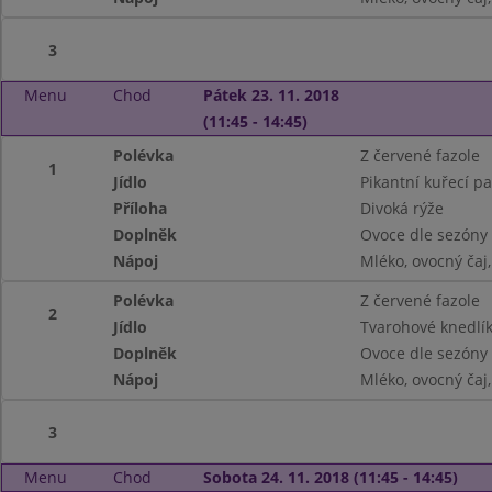
3
Menu
Chod
Pátek 23. 11. 2018
(11:45 - 14:45)
Polévka
Z červené fazole
1
Jídlo
Pikantní kuřecí pa
Příloha
Divoká rýže
Doplněk
Ovoce dle sezóny
Nápoj
Mléko, ovocný čaj
Polévka
Z červené fazole
2
Jídlo
Tvarohové knedlí
Doplněk
Ovoce dle sezóny
Nápoj
Mléko, ovocný čaj
3
Menu
Chod
Sobota 24. 11. 2018 (11:45 - 14:45)