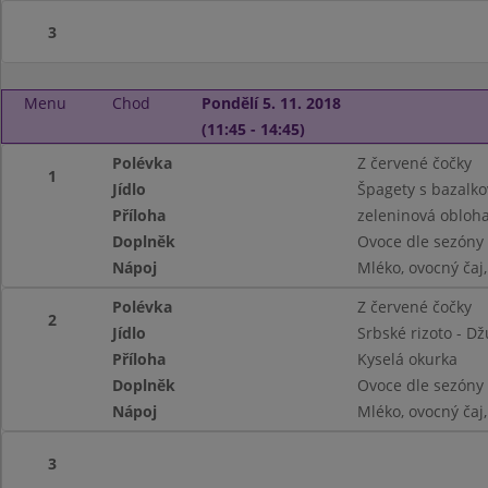
3
Menu
Chod
Pondělí 5. 11. 2018
(11:45 - 14:45)
Polévka
Z červené čočky
1
Jídlo
Špagety s bazal
Příloha
zeleninová obloh
Doplněk
Ovoce dle sezóny
Nápoj
Mléko, ovocný čaj
Polévka
Z červené čočky
2
Jídlo
Srbské rizoto - D
Příloha
Kyselá okurka
Doplněk
Ovoce dle sezóny
Nápoj
Mléko, ovocný čaj
3