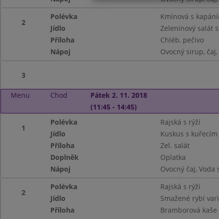
Polévka
Kmínová s kapán
2
Jídlo
Zeleninový salát 
Příloha
Chléb, pečivo
Nápoj
Ovocný sirup, čaj
3
Menu
Chod
Pátek 2. 11. 2018
(11:45 - 14:45)
Polévka
Rajská s rýží
1
Jídlo
Kuskus s kuřecím
Příloha
Zel. salát
Doplněk
Oplatka
Nápoj
Ovocný čaj, Voda 
Polévka
Rajská s rýží
2
Jídlo
Smažené rybí var
Příloha
Bramborová kaše