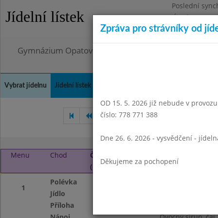
Poslední sync
Jídelní lístek
Úterý 4.8.2026
Zpráva pro strávníky od jíd
Omezení obje
Gymnázium Opatov, Praha 4, Konstantinova 1500
Vybrat jídelnu
Jídelní lístek
Historie
Kontakty a informace
Doch
OD 15. 5. 2026 již nebude v provozu t
číslo: 778 771 388
Září 2018
Říjen 2018
Li
Dne 26. 6. 2026 - vysvědčení - jídel
Menu
Chod
Čtvrtek 1. 11. 2018
Děkujeme za pochopení
(11:45 - 14:45)
Polévka
Kmínová s kapán
1
Jídlo
Hovězí guláš
Příloha
Houskový knedlík
Nápoj
Ovocný sirup, čaj