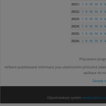
2021:
I
II
III
IV
V
V
2022:
I
II
III
IV
V
V
2023:
I
II
III
IV
V
V
2024:
I
II
III
IV
V
V
2025:
I
II
III
IV
V
V
2026:
I
II
III
IV
V
V
Připraveno progr
Veškeré publikované informace jsou vlastnictvím příslušné jídel
aplikace do n
Zásady 
Objednávkový systém
www.jidelna.c