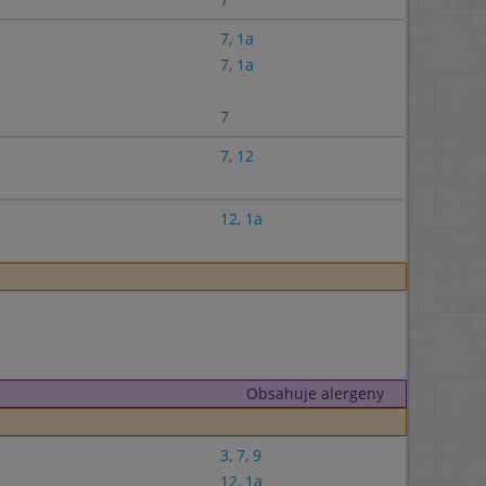
7
,
1a
7
,
1a
7
7
,
12
12
,
1a
Obsahuje alergeny
3
,
7
,
9
12
,
1a