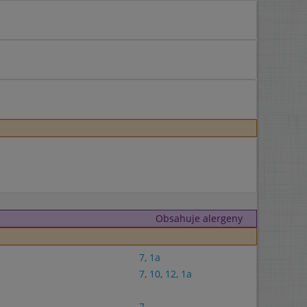
Obsahuje alergeny
7
,
1a
7
,
10
,
12
,
1a
7