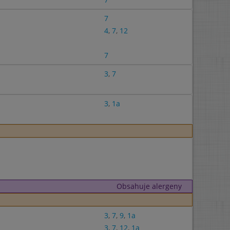
7
4
,
7
,
12
7
3
,
7
3
,
1a
Obsahuje alergeny
3
,
7
,
9
,
1a
3
,
7
,
12
,
1a