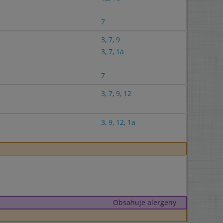
7
3
,
7
,
9
3
,
7
,
1a
7
3
,
7
,
9
,
12
3
,
9
,
12
,
1a
Obsahuje alergeny