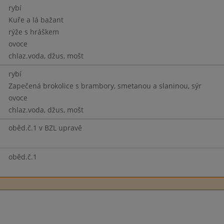
rybí
Kuře a lá bažant
rýže s hráškem
ovoce
chlaz.voda, džus, mošt
rybí
Zapečená brokolice s brambory, smetanou a slaninou, sýr
ovoce
chlaz.voda, džus, mošt
oběd.č.1 v BZL upravě
oběd.č.1