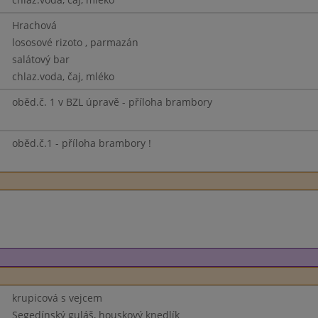
Hrachová
lososové rizoto , parmazán
salátový bar
chlaz.voda, čaj, mléko
oběd.č. 1 v BZL úpravě - příloha brambory
oběd.č.1 - příloha brambory !
krupicová s vejcem
Segedínský guláš, houskový knedlík