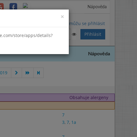
Nápověda
Close
×
Nemůžu se přihlásit
gle.com/store/apps/details?
Nápověda
2019
Obsahuje alergeny
7
3
,
7
,
1a
7