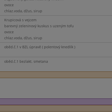
ovoce
chlaz.voda, džus, sirup
Krupicová s vejcem
barevný zeleninový kuskus s uzeným tofu
ovoce
chlaz.voda, džus, sirup
oběd.č.1 v BZL úpravě ( polentový knedlík )
oběd.č.1 bezlakt. smetana