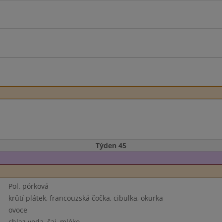
Týden 45
Pol. pórková
krůtí plátek, francouzská čočka, cibulka, okurka
ovoce
chlaz.voda, čaj, mléko