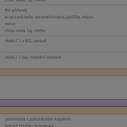
Pol.pórková
krupicová kaše, karamelizovaná jablíčka, máslo
ovoce
chlaz.voda, čaj, mléko
oběd.č.1 v BZL upravě
oběd.č.1 bez maštění máslem
zeleninová s pohankovým kapáním
Srbské žebírko, brambory