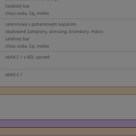
Salátový bar
chlaz.voda, čaj, mléko
zeleninová s pohankovým kapáním
obalované žampiony, dressing, brambory, máslo
salátový bar
chlaz.voda, čaj, mléko
oběd.č.1 v BZL upravě
oběd.č.1