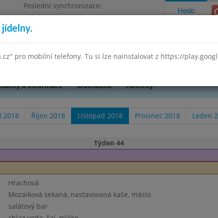
Poslední synchronizace:
Heslo
Středa 29.7.2026 9:58
jídelny.
Omezení objednávek
 Praha 3, K Lučinám 18/2500
a.cz" pro mobilní telefony. Tu si lze nainstalovat z https://play.goo
takty a informace
Docházka
Aktivity
í 2018
Říjen 2018
Listopad 2018
Prosinec 2018
Leden 
Týden 44
Hrachová
Mozaiková sekaná, nastavovaná kaše, máslo
salátový bar
chlaz.voda, čaj, mléko