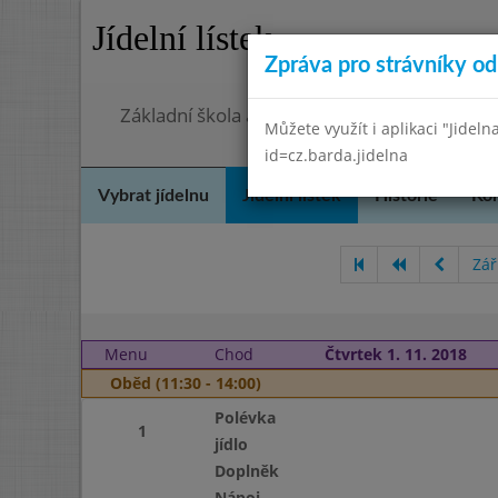
Jídelní lístek
Zpráva pro strávníky od 
Základní škola a mateřská škola Chmelnice,
Můžete využít i aplikaci "Jideln
id=cz.barda.jidelna
Vybrat jídelnu
Jídelní lístek
Historie
Kon
Zář
Menu
Chod
Čtvrtek 1. 11. 2018
Oběd (11:30 - 14:00)
Polévka
1
jídlo
Doplněk
Nápoj