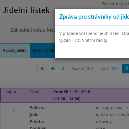
Poslední sync
Jídelní lístek
Pondělí 27.7.2
Zpráva pro strávníky od jíd
Omezení obje
Základní škola a Mateřská škola, Praha 4, Ohradní 49
V případě včasného neuhrazení str
vydán - viz. Vnitřní řád ŠJ.
Vybrat jídelnu
Jídelní lístek
Historie
Kontakty a informace
Doch
Srpen 2018
Září 2018
Ř
Menu
Chod
Pondělí 1. 10. 2018
(11:00 - 14:00)
Polévka
pol. kapustová s r
1
Jídlo
poděbradská vepř
Příloha
těstoviny
Doplněk
ovoce