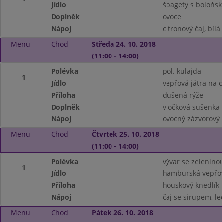
Jídlo
špagety s boloňs
Doplněk
ovoce
Nápoj
citronový čaj, bílá
Menu
Chod
Středa 24. 10. 2018
(11:00 - 14:00)
Polévka
pol. kulajda
1
Jídlo
vepřová játra na c
Příloha
dušená rýže
Doplněk
vločková sušenka
Nápoj
ovocný zázvorový 
Menu
Chod
Čtvrtek 25. 10. 2018
(11:00 - 14:00)
Polévka
vývar se zelenino
1
Jídlo
hamburská vepřov
Příloha
houskový knedlík
Nápoj
čaj se sirupem, le
Menu
Chod
Pátek 26. 10. 2018