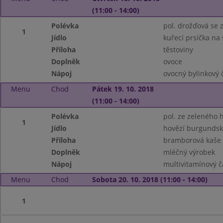
(11:00 - 14:00)
Polévka
pol. drožďová se 
1
Jídlo
kuřecí prsíčka na š
Příloha
těstoviny
Doplněk
ovoce
Nápoj
ovocný bylinkový 
Menu
Chod
Pátek 19. 10. 2018
(11:00 - 14:00)
Polévka
pol. ze zeleného 
1
Jídlo
hovězí burgunds
Příloha
bramborová kaše
Doplněk
mléčný výrobek
Nápoj
multivitamínový č
Menu
Chod
Sobota 20. 10. 2018 (11:00 - 14:00)
1