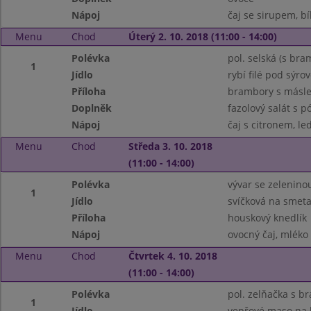
Nápoj
čaj se sirupem, bí
Menu
Chod
Úterý 2. 10. 2018 (11:00 - 14:00)
Polévka
pol. selská (s b
1
Jídlo
rybí filé pod sýro
Příloha
brambory s másle
Doplněk
fazolový salát s
Nápoj
čaj s citronem, le
Menu
Chod
Středa 3. 10. 2018
(11:00 - 14:00)
Polévka
vývar se zelenino
1
Jídlo
svíčková na smet
Příloha
houskový knedlík
Nápoj
ovocný čaj, mléko
Menu
Chod
Čtvrtek 4. 10. 2018
(11:00 - 14:00)
Polévka
pol. zelňačka s 
1
Jídlo
vepřové maso na