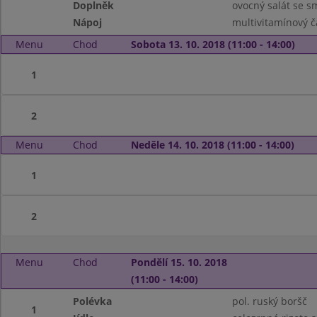
Doplněk
ovocný salát se 
Nápoj
multivitamínový č
Menu
Chod
Sobota 13. 10. 2018 (11:00 - 14:00)
1
2
Menu
Chod
Neděle 14. 10. 2018 (11:00 - 14:00)
1
2
Menu
Chod
Pondělí 15. 10. 2018
(11:00 - 14:00)
Polévka
pol. ruský boršč
1