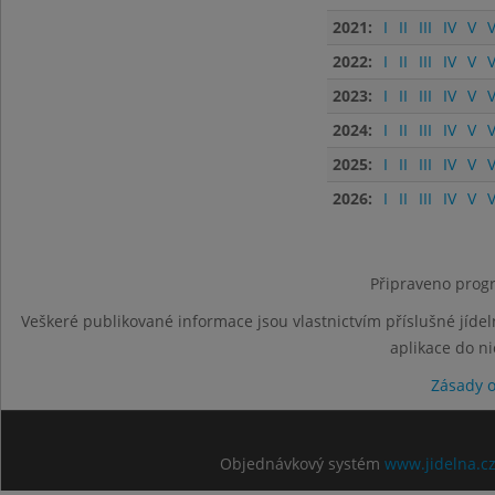
2021:
I
II
III
IV
V
V
2022:
I
II
III
IV
V
V
2023:
I
II
III
IV
V
V
2024:
I
II
III
IV
V
V
2025:
I
II
III
IV
V
V
2026:
I
II
III
IV
V
V
Připraveno progr
Veškeré publikované informace jsou vlastnictvím příslušné jídel
aplikace do n
Zásady 
Objednávkový systém
www.jidelna.c