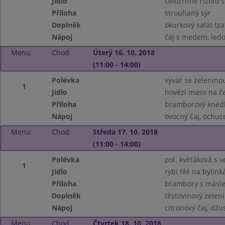
Jídlo
celozrnné rizoto 
Příloha
strouhaný sýr
Doplněk
okurkový salát tza
Nápoj
čaj s medem, ledo
Menu
Chod
Úterý 16. 10. 2018
(11:00 - 14:00)
Polévka
vývar se zelenino
1
Jídlo
hovězí maso na č
Příloha
bramborový knedl
Nápoj
ovocný čaj, ochu
Menu
Chod
Středa 17. 10. 2018
(11:00 - 14:00)
Polévka
pol. květáková s ve
1
Jídlo
rybí filé na bylink
Příloha
brambory s másl
Doplněk
těstovinový zeleni
Nápoj
citronový čaj, džu
Menu
Chod
Čtvrtek 18. 10. 2018