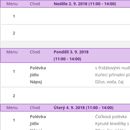
Menu
Chod
Neděle 2. 9. 2018 (11:00 - 14:00)
1
2
Menu
Chod
Pondělí 3. 9. 2018
(11:00 - 14:00)
Polévka
s fridátovými nud
1
Jídlo
Kuřecí přírodní pl
Nápoj
Džus, voda, čaj
2
Menu
Chod
Úterý 4. 9. 2018 (11:00 - 14:00)
Polévka
Čočková polévka
1
Jídlo
Kynuté knedlíky s