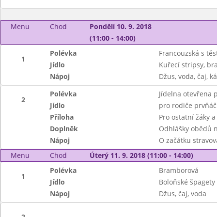
Menu
Chod
Pondělí 10. 9. 2018
(11:00 - 14:00)
Polévka
Francouzská s těs
1
Jídlo
Kuřecí stripsy, b
Nápoj
Džus, voda, čaj, k
Polévka
Jídelna otevřena p
2
Jídlo
pro rodiče prvňáč
Příloha
Pro ostatní žáky a
Doplněk
Odhlášky obědů na
Nápoj
O začátku stravov
Menu
Chod
Úterý 11. 9. 2018 (11:00 - 14:00)
Polévka
Bramborová
1
Jídlo
Boloňské špagety
Nápoj
Džus, čaj, voda
2