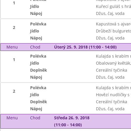
1
Jídlo
Kuřecí guláš s hr
Nápoj
Džus, čaj, voda
Polévka
Kapustová s ajva
2
Jídlo
Drůbeží bulgureto
Nápoj
Džus, čaj, voda
Menu
Chod
Úterý 25. 9. 2018 (11:00 - 14:00)
Polévka
Kulajda s krabí
1
Jídlo
Obalovaný květák
Doplněk
Cereální tyčinka
Nápoj
Džus, čaj, voda
Polévka
Kulajda s krabí
2
Jídlo
Hovězí nudličky s
Doplněk
Cereální tyčinka
Nápoj
Džus, čaj, voda
Menu
Chod
Středa 26. 9. 2018
(11:00 - 14:00)