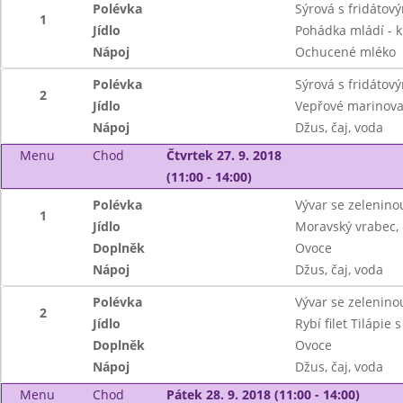
Polévka
Sýrová s fridátov
1
Jídlo
Pohádka mládí - 
Nápoj
Ochucené mléko
Polévka
Sýrová s fridátov
2
Jídlo
Vepřové marinov
Nápoj
Džus, čaj, voda
Menu
Chod
Čtvrtek 27. 9. 2018
(11:00 - 14:00)
Polévka
Vývar se zelenino
1
Jídlo
Moravský vrabec, 
Doplněk
Ovoce
Nápoj
Džus, čaj, voda
Polévka
Vývar se zelenino
2
Jídlo
Rybí filet Tilápie
Doplněk
Ovoce
Nápoj
Džus, čaj, voda
Menu
Chod
Pátek 28. 9. 2018 (11:00 - 14:00)