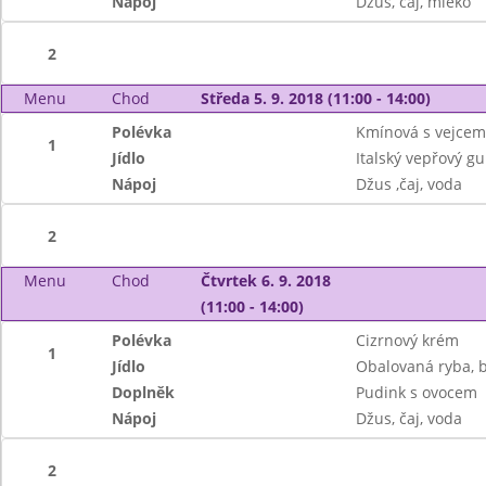
Nápoj
Džus, čaj, mléko
2
Menu
Chod
Středa 5. 9. 2018 (11:00 - 14:00)
Polévka
Kmínová s vejcem
1
Jídlo
Italský vepřový gul
Nápoj
Džus ,čaj, voda
2
Menu
Chod
Čtvrtek 6. 9. 2018
(11:00 - 14:00)
Polévka
Cizrnový krém
1
Jídlo
Obalovaná ryba, 
Doplněk
Pudink s ovocem
Nápoj
Džus, čaj, voda
2