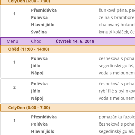
CelýDen (6:00 - 7:00)
Přesnídávka
šunková pěna, peč
1
Polévka
zelná s brambore
Hlavní jídlo
obalovaný holands
Svačina
kynutý koláček, č
Menu
Chod
Čtvrtek 14. 6. 2018
Oběd (11:00 - 14:00)
Polévka
česneková s poh
1
Jídlo
segedínský guláš,
Nápoj
voda s melounem, 
Polévka
česneková s poh
2
Jídlo
rybí filé s bylin
Nápoj
voda s melounem, 
CelýDen (6:00 - 7:00)
Přesnídávka
pomazánka fazolov
1
Polévka
česneková s poh
Hlavní jídlo
segedínský guláš,