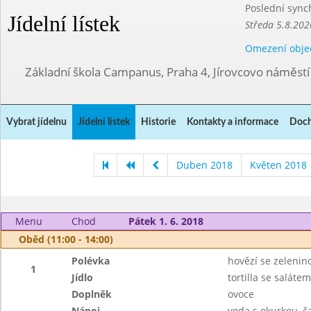
Poslední sync
Jídelní lístek
Středa 5.8.202
Omezení obje
Základní škola Campanus, Praha 4, Jírovcovo náměst
Vybrat jídelnu
Jídelní lístek
Historie
Kontakty a informace
Doch
Duben 2018
Květen 2018
Menu
Chod
Pátek 1. 6. 2018
Oběd (11:00 - 14:00)
Polévka
hovězí se zelenin
1
Jídlo
tortilla se salátem
Doplněk
ovoce
Nápoj
voda s okurkou, č