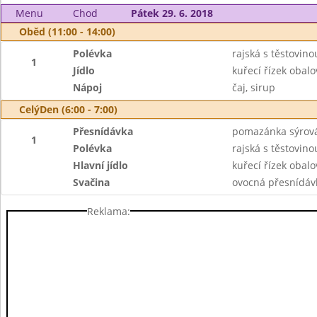
Menu
Chod
Pátek 29. 6. 2018
Oběd (11:00 - 14:00)
Polévka
rajská s těstovino
1
Jídlo
kuřecí řízek obal
Nápoj
čaj, sirup
CelýDen (6:00 - 7:00)
Přesnídávka
pomazánka sýrová 
1
Polévka
rajská s těstovino
Hlavní jídlo
kuřecí řízek obalo
Svačina
ovocná přesnídávka
Reklama: