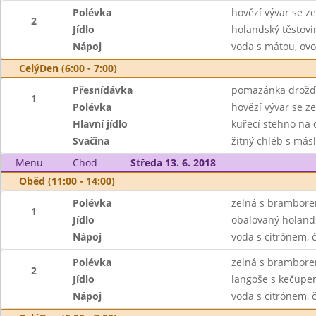
Polévka
hovězí vývar se z
2
Jídlo
holandský těstovin
Nápoj
voda s mátou, ovo
CelýDen (6:00 - 7:00)
Přesnídávka
pomazánka drožďov
1
Polévka
hovězí vývar se z
Hlavní jídlo
kuřecí stehno na d
Svačina
žitný chléb s más
Menu
Chod
Středa 13. 6. 2018
Oběd (11:00 - 14:00)
Polévka
zelná s brambore
1
Jídlo
obalovaný holands
Nápoj
voda s citrónem, 
Polévka
zelná s brambore
2
Jídlo
langoše s kečupe
Nápoj
voda s citrónem, 