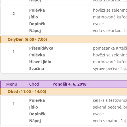
Polévka
hovězí se zelenin
2
Jídlo
marinované kuřecí
Doplněk
ovoce
Nápoj
voda s okurkou, č
CelýDen (6:00 - 7:00)
Přesnídávka
pomazánka Krtečko
1
Polévka
hovězí se zelenin
Hlavní jídlo
marinované kuřecí
Svačina
sýrové pečivo, čaj
Menu
Chod
Pondělí 4. 6. 2018
Oběd (11:00 - 14:00)
Polévka
selská s těstovino
1
Jídlo
sekaná pečeně, b
Doplněk
ovoce
Nápoj
voda s mátou, čaj