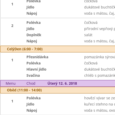
Polévka
čočková
1
Jídlo
dukátové buchtič
Nápoj
voda s mátou, čaj
Polévka
čočková
2
Jídlo
přírodní vepřový 
Doplněk
salát
Nápoj
voda s mátou, čaj
CelýDen (6:00 - 7:00)
Přesnídávka
pomazánka sýrová 
1
Polévka
čočková
Hlavní jídlo
dukátové buchtičk
Svačina
chléb s pomazánk
Menu
Chod
Úterý 12. 6. 2018
Oběd (11:00 - 14:00)
Polévka
hovězí vývar se z
1
Jídlo
kuřecí stehno na 
Nápoj
voda s mátou, ovo