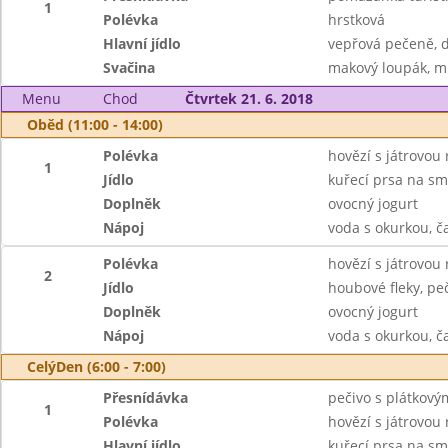
1
Polévka
hrstková
Hlavní jídlo
vepřová pečeně, d
Svačina
makový loupák, m
Menu
Chod
Čtvrtek 21. 6. 2018
Oběd (11:00 - 14:00)
Polévka
hovězí s játrovou 
1
Jídlo
kuřecí prsa na sm
Doplněk
ovocný jogurt
Nápoj
voda s okurkou, ča
Polévka
hovězí s játrovou 
2
Jídlo
houbové fleky, pe
Doplněk
ovocný jogurt
Nápoj
voda s okurkou, ča
CelýDen (6:00 - 7:00)
Přesnídávka
pečivo s plátkový
1
Polévka
hovězí s játrovou 
Hlavní jídlo
kuřecí prsa na sme