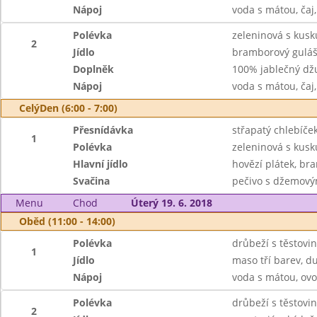
Nápoj
voda s mátou, čaj
Polévka
zeleninová s kus
2
Jídlo
bramborový guláš
Doplněk
100% jablečný dž
Nápoj
voda s mátou, čaj
CelýDen (6:00 - 7:00)
Přesnídávka
střapatý chlebíček,
1
Polévka
zeleninová s kus
Hlavní jídlo
hovězí plátek, br
Svačina
pečivo s džemov
Menu
Chod
Úterý 19. 6. 2018
Oběd (11:00 - 14:00)
Polévka
drůbeží s těstovi
1
Jídlo
maso tří barev, d
Nápoj
voda s mátou, ovo
Polévka
drůbeží s těstovi
2