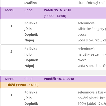
Svačina
slunečnicový chlé
Menu
Chod
Pátek 15. 6. 2018
(11:00 - 14:00)
Polévka
zeleninová
1
Jídlo
káhirské špagety 
Doplněk
ovoce
Nápoj
voda s okurkou, č
Polévka
zeleninová
2
Jídlo
halušky se zelím,
Doplněk
ovoce
Nápoj
voda s okurkou, č
Menu
Chod
Pondělí 18. 6. 2018
Oběd (11:00 - 14:00)
Polévka
zeleninová s kus
1
Jídlo
hovězí plátek, b
Doplněk
100% jablečný dž