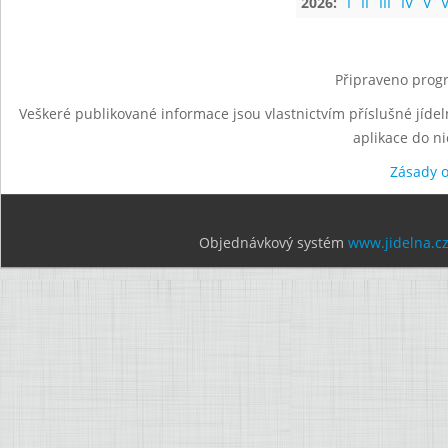
2026:
I
II
III
IV
V
V
Připraveno progr
Veškeré publikované informace jsou vlastnictvím příslušné jídel
aplikace do n
Zásady 
Objednávkový systém
www.jidelna.c