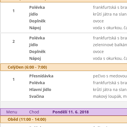
Polévka
frankfurtská s b
1
Jídlo
krůtí játra na sla
Doplněk
ovoce
Nápoj
voda s okurkou, ča
Polévka
frankfurtská s b
2
Jídlo
zeleninové balkáns
Doplněk
ovoce
Nápoj
voda s okurkou, ča
CelýDen (6:00 - 7:00)
Přesnídávka
pečivo s medovou
1
Polévka
frankfurtská s b
Hlavní jídlo
krůtí játra na sla
Svačina
makový loupák, ml
Menu
Chod
Pondělí 11. 6. 2018
Oběd (11:00 - 14:00)