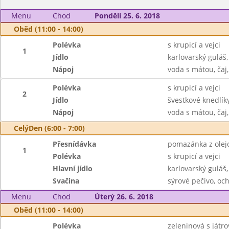
Menu
Chod
Pondělí 25. 6. 2018
Oběd (11:00 - 14:00)
Polévka
s krupicí a vejci
1
Jídlo
karlovarský guláš
Nápoj
voda s mátou, čaj
Polévka
s krupicí a vejci
2
Jídlo
švestkové knedlí
Nápoj
voda s mátou, čaj
CelýDen (6:00 - 7:00)
Přesnídávka
pomazánka z olejov
1
Polévka
s krupicí a vejci
Hlavní jídlo
karlovarský guláš
Svačina
sýrové pečivo, oc
Menu
Chod
Úterý 26. 6. 2018
Oběd (11:00 - 14:00)
Polévka
zeleninová s játr