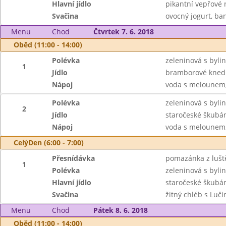
Hlavní jídlo
pikantní vepřové n
Svačina
ovocný jogurt, ba
Menu
Chod
Čtvrtek 7. 6. 2018
Oběd (11:00 - 14:00)
Polévka
zeleninová s byl
1
Jídlo
bramborové knedl
Nápoj
voda s melounem, 
Polévka
zeleninová s byl
2
Jídlo
staročeské škubá
Nápoj
voda s melounem, 
CelýDen (6:00 - 7:00)
Přesnídávka
pomazánka z luště
1
Polévka
zeleninová s byl
Hlavní jídlo
staročeské škubá
Svačina
žitný chléb s Luči
Menu
Chod
Pátek 8. 6. 2018
Oběd (11:00 - 14:00)