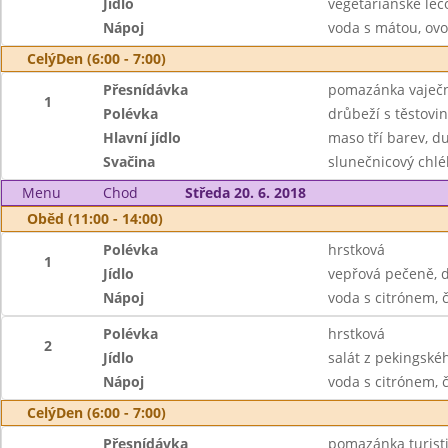
Jídlo
vegetariánské leč
Nápoj
voda s mátou, ovo
CelýDen (6:00 - 7:00)
Přesnídávka
pomazánka vaječná
1
Polévka
drůbeží s těstovi
Hlavní jídlo
maso tří barev, du
Svačina
slunečnicový chléb
Menu
Chod
Středa 20. 6. 2018
Oběd (11:00 - 14:00)
Polévka
hrstková
1
Jídlo
vepřová pečeně, d
Nápoj
voda s citrónem, 
Polévka
hrstková
2
Jídlo
salát z pekingskéh
Nápoj
voda s citrónem, 
CelýDen (6:00 - 7:00)
Přesnídávka
pomazánka turistic