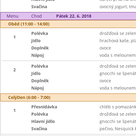
Svačina
ovocný jogurt, tm
Menu
Chod
Pátek 22. 6. 2018
Oběd (11:00 - 14:00)
Polévka
drožďová se zele
1
Jídlo
hrachová kaše, plá
Doplněk
ovoce
Nápoj
voda s melounem,
Polévka
drožďová se zele
2
Jídlo
gnocchi se špená
Doplněk
ovoce
Nápoj
voda s melounem,
CelýDen (6:00 - 7:00)
Přesnídávka
chléb s pomazánk
1
Polévka
drožďová se zele
Hlavní jídlo
gnocchi se špená
Svačina
pečivo, Nesquick 