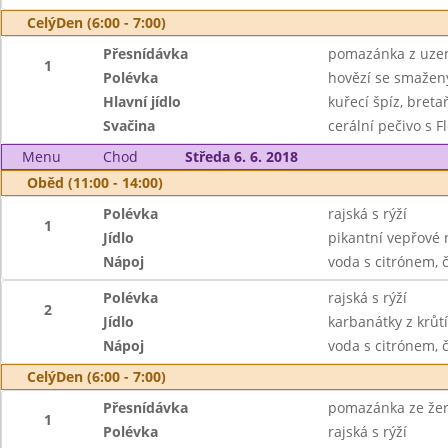
CelýDen (6:00 - 7:00)
Přesnídávka
pomazánka z uzené
1
Polévka
hovězí se smaže
Hlavní jídlo
kuřecí špíz, breta
Svačina
cerální pečivo s F
Menu
Chod
Středa 6. 6. 2018
Oběd (11:00 - 14:00)
Polévka
rajská s rýží
1
Jídlo
pikantní vepřové n
Nápoj
voda s citrónem, 
Polévka
rajská s rýží
2
Jídlo
karbanátky z krů
Nápoj
voda s citrónem, 
CelýDen (6:00 - 7:00)
Přesnídávka
pomazánka ze žervé
1
Polévka
rajská s rýží