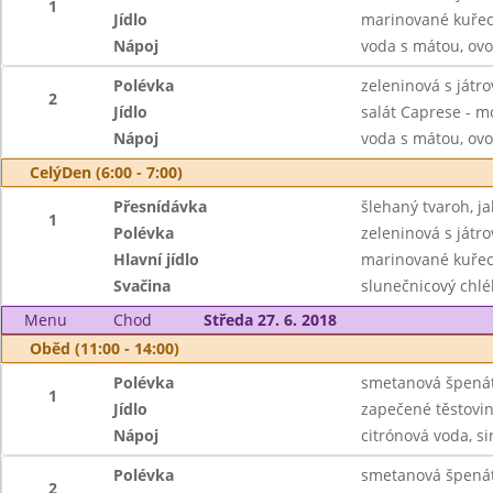
1
Jídlo
marinované kuřecí
Nápoj
voda s mátou, ovo
Polévka
zeleninová s játr
2
Jídlo
salát Caprese - mo
Nápoj
voda s mátou, ovo
CelýDen (6:00 - 7:00)
Přesnídávka
šlehaný tvaroh, ja
1
Polévka
zeleninová s játr
Hlavní jídlo
marinované kuřecí
Svačina
slunečnicový chl
Menu
Chod
Středa 27. 6. 2018
Oběd (11:00 - 14:00)
Polévka
smetanová špenát
1
Jídlo
zapečené těstovi
Nápoj
citrónová voda, s
Polévka
smetanová špenát
2