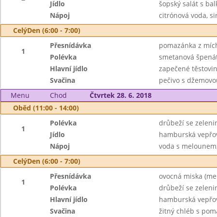
Jídlo
šopský salát s ba
Nápoj
citrónová voda, s
CelýDen (6:00 - 7:00)
Přesnídávka
pomazánka z mícha
1
Polévka
smetanová špenát
Hlavní jídlo
zapečené těstovin
Svačina
pečivo s džemovo
Menu
Chod
Čtvrtek 28. 6. 2018
Oběd (11:00 - 14:00)
Polévka
drůbeží se zeleni
1
Jídlo
hamburská vepřov
Nápoj
voda s melounem,
CelýDen (6:00 - 7:00)
Přesnídávka
ovocná miska (mel
1
Polévka
drůbeží se zeleni
Hlavní jídlo
hamburská vepřová
Svačina
žitný chléb s pom