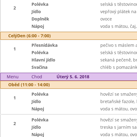
Polévka
selská s těstovino
2
Jídlo
vepřový plátek n
Doplněk
ovoce
Nápoj
voda s mátou, čaj
CelýDen (6:00 - 7:00)
Přesnídávka
pečivo s máslem a
1
Polévka
selská s těstovino
Hlavní jídlo
sekaná pečeně, br
Svačina
chléb s pomazánk
Menu
Chod
Úterý 5. 6. 2018
Oběd (11:00 - 14:00)
Polévka
hovězí se smaže
1
Jídlo
bretaňské fazole, 
Nápoj
voda s mátou, ovo
Polévka
hovězí se smaže
2
Jídlo
treska s jarním s
Nápoj
voda s mátou, ovo