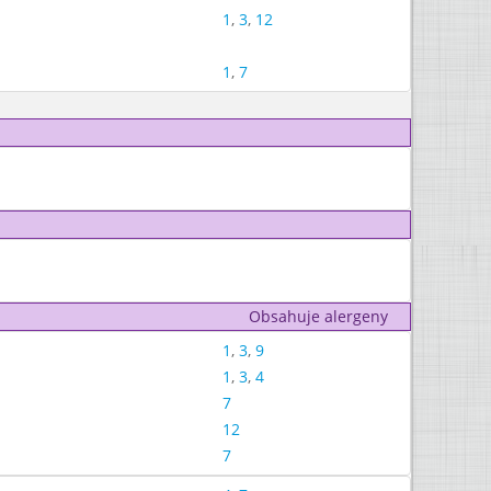
1
,
3
,
12
1
,
7
Obsahuje alergeny
1
,
3
,
9
1
,
3
,
4
7
12
7