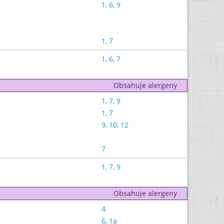
1
,
6
,
9
1
,
7
1
,
6
,
7
Obsahuje alergeny
1
,
7
,
9
1
,
7
9
,
10
,
12
7
1
,
7
,
9
Obsahuje alergeny
4
6
,
1a