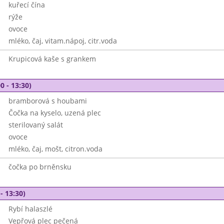
kuřecí čína
rýže
ovoce
mléko, čaj, vitam.nápoj, citr.voda
Krupicová kaše s grankem
0 - 13:30)
bramborová s houbami
Čočka na kyselo, uzená plec
sterilovaný salát
ovoce
mléko, čaj, mošt, citron.voda
čočka po brněnsku
- 13:30)
Rybí halaszlé
Vepřová plec pečená