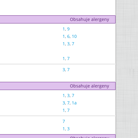
Obsahuje alergeny
1
,
9
1
,
6
,
10
1
,
3
,
7
1
,
7
3
,
7
Obsahuje alergeny
1
,
3
,
7
3
,
7
,
1a
1
,
7
7
1
,
3