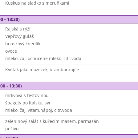
Kuskus na sladko s meruňkami
0 - 13:30)
Rajská s rýží
Vepřový guláš
houskový knedlík
ovoce
mléko, čaj, ochucené mléko, citr.voda
Květák jako mozeček, brambor,rajče
00 - 13:30)
mrkvová s těstovinou
špagety po italsku, sýr
mléko, čaj, vitam.nápoj, citr.voda
zeleninový salát s kuřecím masem, parmazán
pečivo