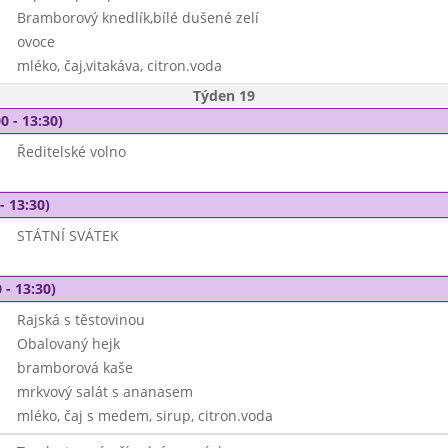
Bramborový knedlík,bílé dušené zelí
ovoce
mléko, čaj,vitakáva, citron.voda
Týden 19
0 - 13:30)
Ředitelské volno
- 13:30)
STÁTNÍ SVÁTEK
 - 13:30)
Rajská s těstovinou
Obalovaný hejk
bramborová kaše
mrkvový salát s ananasem
mléko, čaj s medem, sirup, citron.voda