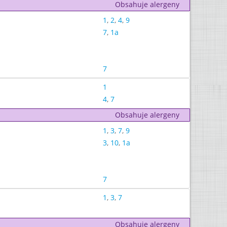
Obsahuje alergeny
1
,
2
,
4
,
9
7
,
1a
7
1
4
,
7
Obsahuje alergeny
1
,
3
,
7
,
9
3
,
10
,
1a
7
1
,
3
,
7
Obsahuje alergeny