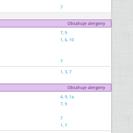
7
Obsahuje alergeny
7
,
9
1
,
6
,
10
7
1
,
3
,
7
Obsahuje alergeny
4
,
9
,
1a
7
,
9
7
1
,
7