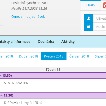
Poslední synchronizace:
Heslo
Neděle 26.7.2026 13:26
Omezení objednávek
da
takty a informace
Docházka
Aktivity
zen 2018
Duben 2018
Květen 2018
Červen 2018
Srpen 
Týden 18
- 13:30)
STÁTNÍ SVÁTEK
 - 13:30)
Dršťková z hlívy ústřičné