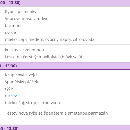
00 - 13:30)
Rybí s písmenky
Vepřové maso v mrkvi
brambor
ovoce
mléko, čaj s medem, ovocný nápoj, citron.voda
kuskus se zeleninou
Losos na čerstvých bylinkách,hlávk.salát
 - 13:30)
Krupicová s vejci
španělský ptáček
rýže
mrkev
mléko, čaj, sirup, citron.voda
Těstovinová rýže se špenátem a smetanou,parmazán
0 - 13:30)