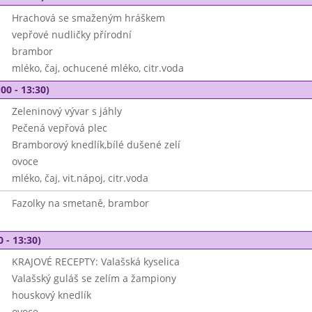
Hrachová se smaženým hráškem
vepřové nudličky přírodní
brambor
mléko, čaj, ochucené mléko, citr.voda
00 - 13:30)
Zeleninový vývar s jáhly
Pečená vepřová plec
Bramborový knedlík,bílé dušené zelí
ovoce
mléko, čaj, vit.nápoj, citr.voda
Fazolky na smetaně, brambor
0 - 13:30)
KRAJOVÉ RECEPTY: Valašská kyselica
Valašský guláš se zelím a žampiony
houskový knedlík
ovoce