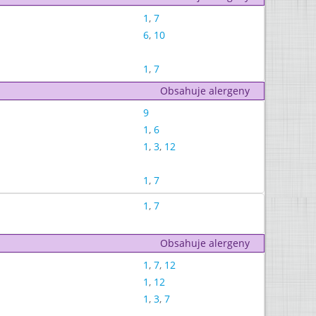
1
,
7
6
,
10
1
,
7
Obsahuje alergeny
9
1
,
6
1
,
3
,
12
1
,
7
1
,
7
Obsahuje alergeny
1
,
7
,
12
1
,
12
1
,
3
,
7