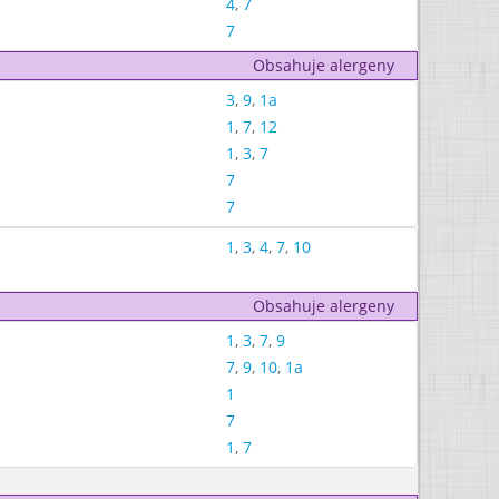
4
,
7
7
Obsahuje alergeny
3
,
9
,
1a
1
,
7
,
12
1
,
3
,
7
7
7
1
,
3
,
4
,
7
,
10
Obsahuje alergeny
1
,
3
,
7
,
9
7
,
9
,
10
,
1a
1
7
1
,
7