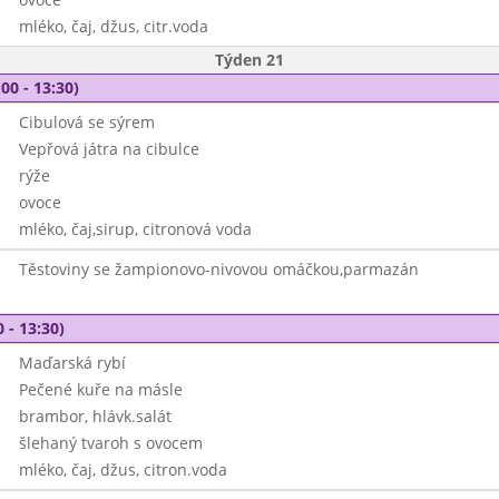
mléko, čaj, džus, citr.voda
Týden 21
00 - 13:30)
Cibulová se sýrem
Vepřová játra na cibulce
rýže
ovoce
mléko, čaj,sirup, citronová voda
Těstoviny se žampionovo-nivovou omáčkou,parmazán
 - 13:30)
Maďarská rybí
Pečené kuře na másle
brambor, hlávk.salát
šlehaný tvaroh s ovocem
mléko, čaj, džus, citron.voda