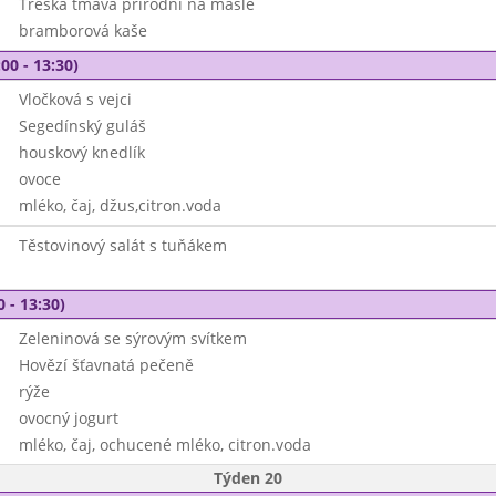
Treska tmavá přírodní na másle
bramborová kaše
00 - 13:30)
Vločková s vejci
Segedínský guláš
houskový knedlík
ovoce
mléko, čaj, džus,citron.voda
Těstovinový salát s tuňákem
0 - 13:30)
Zeleninová se sýrovým svítkem
Hovězí šťavnatá pečeně
rýže
ovocný jogurt
mléko, čaj, ochucené mléko, citron.voda
Týden 20