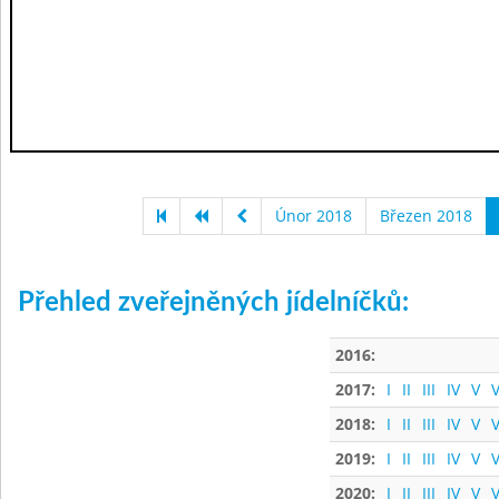
Únor 2018
Březen 2018
Přehled zveřejněných jídelníčků:
2016:
2017:
I
II
III
IV
V
V
2018:
I
II
III
IV
V
V
2019:
I
II
III
IV
V
V
2020:
I
II
III
IV
V
V