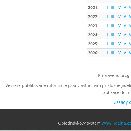
2021:
I
II
III
IV
V
V
2022:
I
II
III
IV
V
V
2023:
I
II
III
IV
V
V
2024:
I
II
III
IV
V
V
2025:
I
II
III
IV
V
V
2026:
I
II
III
IV
V
V
Připraveno progr
Veškeré publikované informace jsou vlastnictvím příslušné jídel
aplikace do n
Zásady 
Objednávkový systém
www.jidelna.c