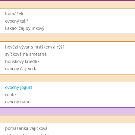
loupáček
ovocný talíř
kakao, čaj bylinkový
hovězí vývar s hráškem a rýží
svíčková na smetaně
houskový knedlík
ovocný čaj, voda
ovocný jogurt
rohlík
ovocný nápoj
pomazánka vajíčková