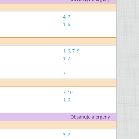
4
,
7
1
,
6
1
,
6
,
7
,
9
1
,
7
7
7
,
10
1
,
6
Obsahuje alergeny
3
,
7