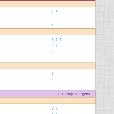
1
,
6
7
6
,
7
,
9
1
,
7
1
,
3
7
1
,
6
Obsahuje alergeny
3
,
7