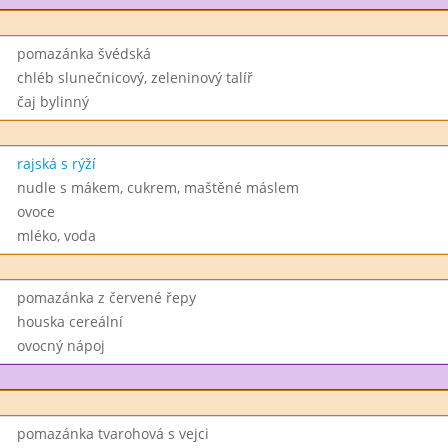
pomazánka švédská
chléb slunečnicový, zeleninový talíř
čaj bylinný
rajská s rýží
nudle s mákem, cukrem, maštěné máslem
ovoce
mléko, voda
pomazánka z červené řepy
houska cereální
ovocný nápoj
pomazánka tvarohová s vejci