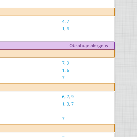
4
,
7
1
,
6
Obsahuje alergeny
7
,
9
1
,
6
7
6
,
7
,
9
1
,
3
,
7
7