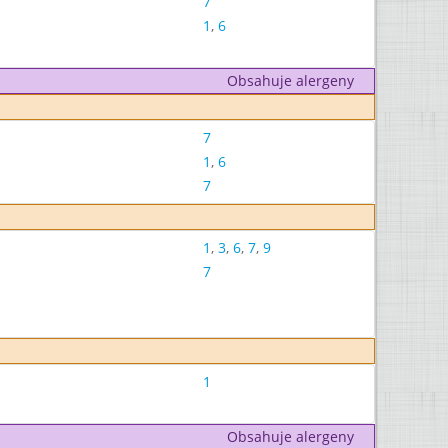
7
1
,
6
Obsahuje alergeny
7
1
,
6
7
1
,
3
,
6
,
7
,
9
7
1
Obsahuje alergeny