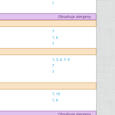
1
Obsahuje alergeny
7
1
,
6
7
1
,
3
,
6
,
7
,
9
7
7
7
,
10
1
,
6
Obsahuje alergeny