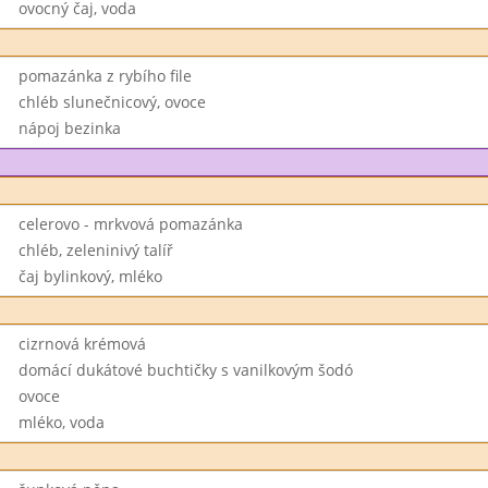
ovocný čaj, voda
pomazánka z rybího file
chléb slunečnicový, ovoce
nápoj bezinka
celerovo - mrkvová pomazánka
chléb, zeleninivý talíř
čaj bylinkový, mléko
cizrnová krémová
domácí dukátové buchtičky s vanilkovým šodó
ovoce
mléko, voda