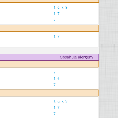
1
,
6
,
7
,
9
1
,
7
7
1
,
7
Obsahuje alergeny
7
1
,
6
7
1
,
6
,
7
,
9
1
,
7
7