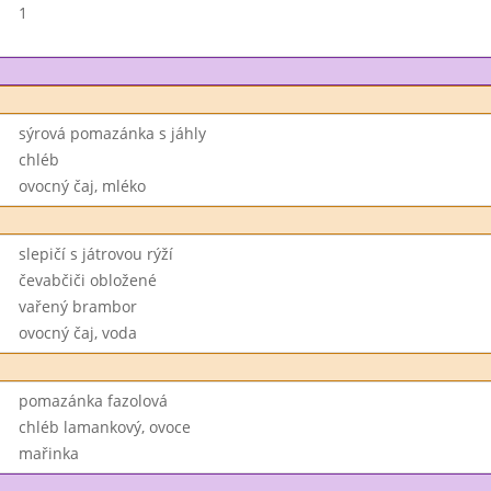
1
sýrová pomazánka s jáhly
chléb
ovocný čaj, mléko
slepičí s játrovou rýží
čevabčiči obložené
vařený brambor
ovocný čaj, voda
pomazánka fazolová
chléb lamankový, ovoce
mařinka