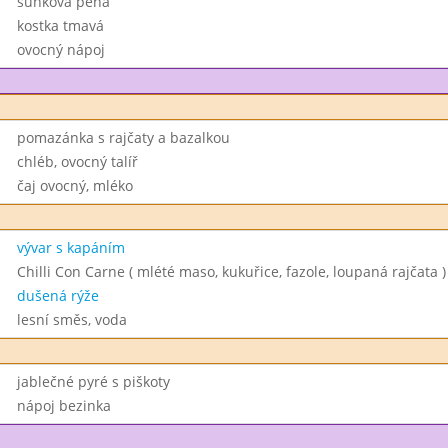
šunková pěna
kostka tmavá
ovocný nápoj
pomazánka s rajčaty a bazalkou
chléb, ovocný talíř
čaj ovocný, mléko
vývar s kapáním
Chilli Con Carne ( mlété maso, kukuřice, fazole, loupaná rajčata )
dušená rýže
lesní směs, voda
jablečné pyré s piškoty
nápoj bezinka