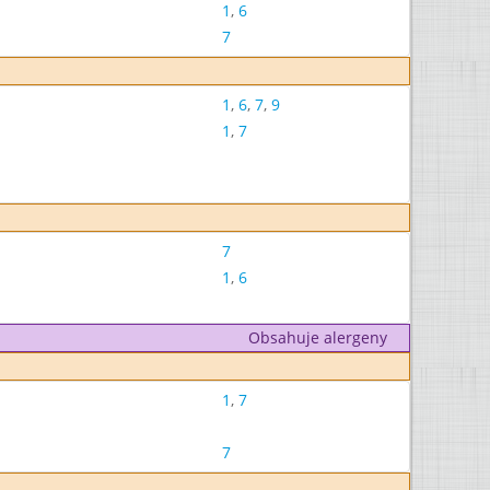
1
,
6
7
1
,
6
,
7
,
9
1
,
7
7
1
,
6
Obsahuje alergeny
1
,
7
7