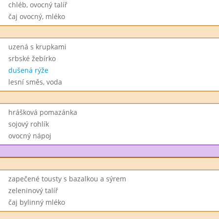
chléb, ovocný talíř
čaj ovocný, mléko
uzená s krupkami
srbské žebírko
dušená rýže
lesní směs, voda
hrášková pomazánka
sojový rohlík
ovocný nápoj
zapečené tousty s bazalkou a sýrem
zeleninový talíř
čaj bylinný mléko