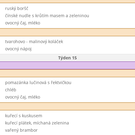
ruský boršč
čínské nudle s krůtím masem a zeleninou
ovocný čaj, mléko
tvarohovo - malinový koláček
ovocný nápoj
Týden 15
pomazánka lučinová s řektvičkou
chléb
ovocný čaj, mléko
kuřecí s kuskusem
kuřecí plátek, míchaná zelenina
vařený brambor