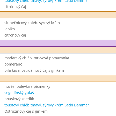
toustový chléb tmavý, sýrový krém Lacki Dammer
citrónový čaj
slunečnicový chléb, sýrový krém
jablko
citrónový čaj
maďarský chléb, mrkvová pomazánka
pomeranč
bílá káva, ostružinový čaj s ginkem
hovězí polévka s písmenky
segedínský guláš
houskový knedlík
toustový chléb tmavý, sýrový krém Lacki Dammer
Ostružinový čaj s ginkem