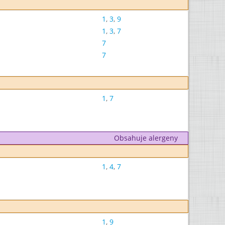
1
,
3
,
9
1
,
3
,
7
7
7
1
,
7
Obsahuje alergeny
1
,
4
,
7
1
,
9