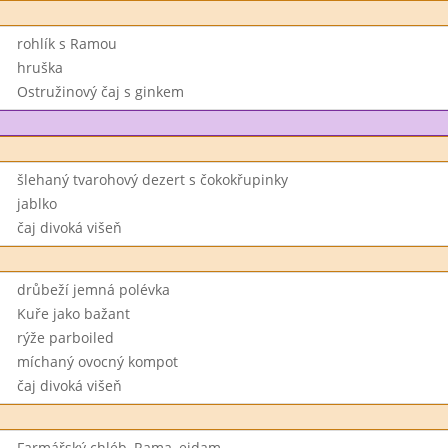
rohlík s Ramou
hruška
Ostružinový čaj s ginkem
šlehaný tvarohový dezert s čokokřupinky
jablko
čaj divoká višeň
drůbeží jemná polévka
Kuře jako bažant
rýže parboiled
míchaný ovocný kompot
čaj divoká višeň
Farmářský chléb, Rama, eidam