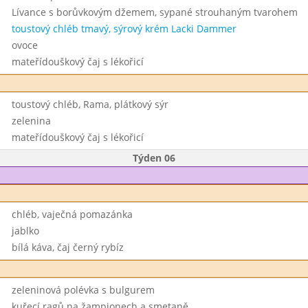
Lívance s borůvkovým džemem, sypané strouhaným tvarohem
toustový chléb tmavý, sýrový krém Lacki Dammer
ovoce
mateřídouškový čaj s lékořicí
toustový chléb, Rama, plátkový sýr
zelenina
mateřídouškový čaj s lékořicí
Týden 06
chléb, vaječná pomazánka
jablko
bílá káva, čaj černý rybíz
zeleninová polévka s bulgurem
kuřecí ragů na žampionech a smetaně