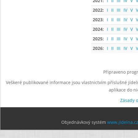
2021:
I
II
III
IV
V
V
2022:
I
II
III
IV
V
V
2023:
I
II
III
IV
V
V
2024:
I
II
III
IV
V
V
2025:
I
II
III
IV
V
V
2026:
I
II
III
IV
V
V
Připraveno progr
Veškeré publikované informace jsou vlastnictvím příslušné jídel
aplikace do n
Zásady 
Objednávkový systém
www.jidelna.c