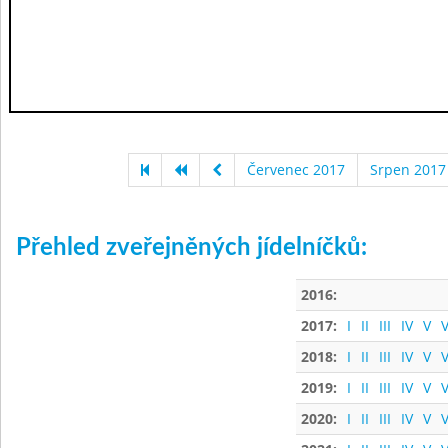
Červenec 2017
Srpen 2017
Přehled zveřejněných jídelníčků:
2016:
2017:
I
II
III
IV
V
V
2018:
I
II
III
IV
V
V
2019:
I
II
III
IV
V
V
2020:
I
II
III
IV
V
V