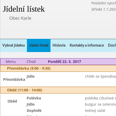
Poslední sync
Jídelní lístek
Středa 1.7.202
Obec Karle
Vybrat jídelnu
Jídelní lístek
Historie
Kontakty a informace
Doch
Menu
Chod
Pondělí 22. 5. 2017
Přesnídávka (9:00 - 9:30)
Jídlo
chléb se špenátov
Přesnídávka
Oběd (11:00 - 14:00)
Polévka
polévka cibulová 
Oběd
Jídlo
bulgur se zeleni
Doplněk
ledový salát