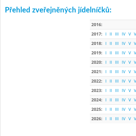
Přehled zveřejněných jídelníčků:
2016:
2017:
I
II
III
IV
V
V
2018:
I
II
III
IV
V
V
2019:
I
II
III
IV
V
V
2020:
I
II
III
IV
V
V
2021:
I
II
III
IV
V
V
2022:
I
II
III
IV
V
V
2023:
I
II
III
IV
V
V
2024:
I
II
III
IV
V
V
2025:
I
II
III
IV
V
V
2026:
I
II
III
IV
V
V