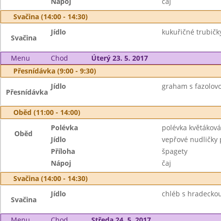
Nápoj
čaj
Svačina (14:00 - 14:30)
Jídlo
kukuřičné trubičk
Svačina
Menu
Chod
Úterý 23. 5. 2017
Přesnídávka (9:00 - 9:30)
Jídlo
graham s fazolovo
Přesnídávka
Oběd (11:00 - 14:00)
Polévka
polévka květáková
Oběd
Jídlo
vepřové nudličky 
Příloha
špagety
Nápoj
čaj
Svačina (14:00 - 14:30)
Jídlo
chléb s hradeckou
Svačina
Menu
Chod
Středa 24. 5. 2017