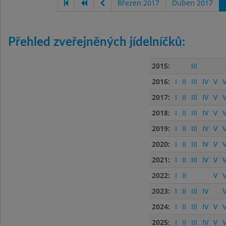
Březen 2017
Duben 2017
Přehled zveřejněných jídelníčků:
2015:
III
2016:
I
II
III
IV
V
V
2017:
I
II
III
IV
V
V
2018:
I
II
III
IV
V
V
2019:
I
II
III
IV
V
V
2020:
I
II
III
IV
V
V
2021:
I
II
III
IV
V
V
2022:
I
II
V
V
2023:
I
II
III
IV
V
2024:
I
II
III
IV
V
V
2025:
I
II
III
IV
V
V