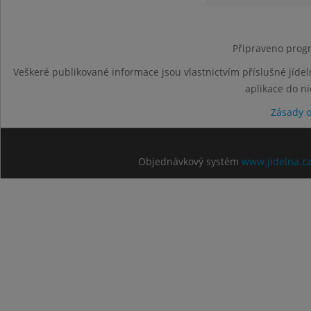
Připraveno progr
Veškeré publikované informace jsou vlastnictvím příslušné jídel
aplikace do n
Zásady 
Objednávkový systém
www.jidelna.c