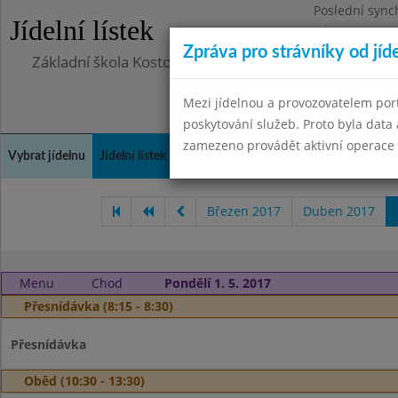
Poslední sync
Jídelní lístek
Pátek 29.8.20
Zpráva pro strávníky od jíd
Základní škola Kostomlaty nad Labem, příspěvková o
Mezi jídelnou a provozovatelem por
poskytování služeb. Proto byla dat
zamezeno provádět aktivní operace (
Vybrat jídelnu
Jídelní lístek
Historie
Kontakty a informace
Doch
Březen 2017
Duben 2017
Menu
Chod
Pondělí 1. 5. 2017
Přesnídávka (8:15 - 8:30)
Přesnídávka
Oběd (10:30 - 13:30)