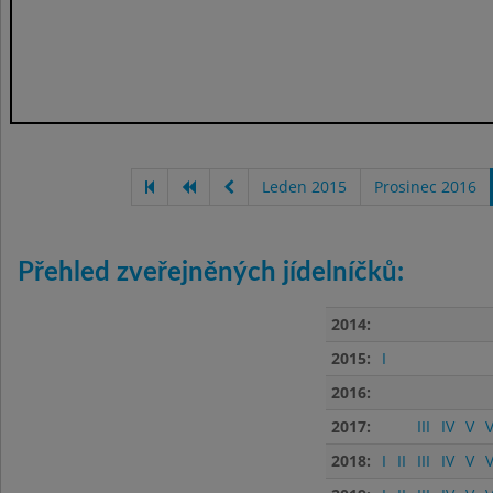
Leden 2015
Prosinec 2016
Přehled zveřejněných jídelníčků:
2014:
2015:
I
2016:
2017:
III
IV
V
V
2018:
I
II
III
IV
V
V