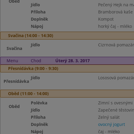
Oběd
Jídlo
Pečený Hejk na m
Příloha
Bramborová kaše 
Doplněk
Kompot
Nápoj
horký čaj - mléko
Svačina (14:00 - 14:30)
Jídlo
Cizrnová pomazánk
Svačina
Menu
Chod
Úterý 28. 3. 2017
Přesnídávka (9:00 - 9:30)
Jídlo
Lososová pomazán
Přesnídávka
Oběd (11:00 - 14:00)
Polévka
Zimní s ovesnými
Oběd
Jídlo
Zapečené těstovi
Příloha
Zelný salát
Doplněk
ovocný jogurt
Nápoj
čaj - mléko