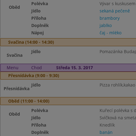
Polévka
Vývar s kuskusem
Oběd
Jídlo
sekaná pečeně
Příloha
brambory
Doplněk
jablko
Nápoj
čaj - mléko
Svačina (14:00 - 14:30)
Jídlo
Pomazánka Budape
Svačina
Menu
Chod
Středa 15. 3. 2017
Přesnídávka (9:00 - 9:30)
Jídlo
Pizza rohlík,kakao
Přesnídávka
Oběd (11:00 - 14:00)
Polévka
Kuřecí polévka s
Oběd
Jídlo
Svíčková na smet
Příloha
Knedlík
Doplněk
banán