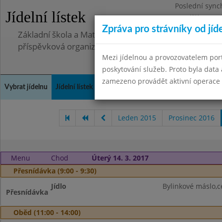
Poslední sync
Jídelní lístek
Pondělí 30.6.2
Zpráva pro strávníky od jíd
Základní škola a Mateřská škola Telnice, okres Brno-
příspěvková organizace
Mezi jídelnou a provozovatelem por
poskytování služeb. Proto byla dat
zamezeno provádět aktivní operace (
Vybrat jídelnu
Jídelní lístek
Historie
Kontakty a informace
Doch
Leden 2015
Prosinec 2016
Menu
Chod
Úterý 14. 3. 2017
Přesnídávka (9:00 - 9:30)
Jídlo
Bylinkové máslo,c
Přesnídávka
Oběd (11:00 - 14:00)