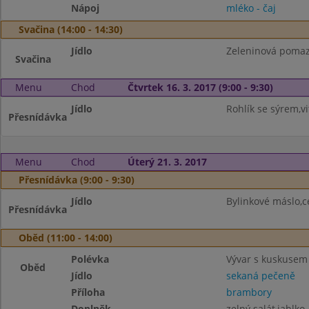
Nápoj
mléko - čaj
Svačina (14:00 - 14:30)
Jídlo
Zeleninová pomazá
Svačina
Menu
Chod
Čtvrtek 16. 3. 2017 (9:00 - 9:30)
Jídlo
Rohlík se sýrem,v
Přesnídávka
Menu
Chod
Úterý 21. 3. 2017
Přesnídávka (9:00 - 9:30)
Jídlo
Bylinkové máslo,c
Přesnídávka
Oběd (11:00 - 14:00)
Polévka
Vývar s kuskusem
Oběd
Jídlo
sekaná pečeně
Příloha
brambory
Doplněk
zelný salát,jablko