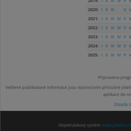
2019:
I
II
III
IV
V
V
2020:
I
II
III
V
V
2021:
I
II
III
IV
V
V
2022:
I
II
III
IV
V
V
2023:
I
II
III
IV
V
V
2024:
I
II
III
IV
V
V
2025:
I
II
III
IV
V
V
Připraveno progr
Veškeré publikované informace jsou vlastnictvím příslušné jídel
aplikace do n
Zásady 
Objednávkový systém
www.jidelna.c