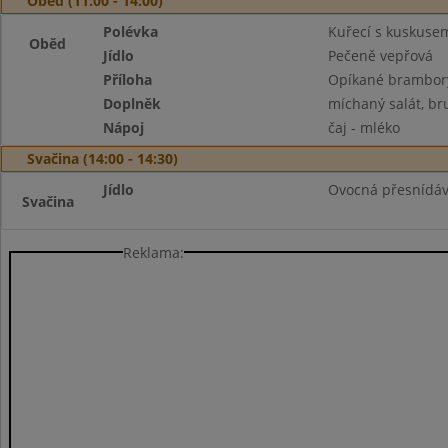
Oběd (11:00 - 14:00)
Polévka
Kuřecí s kuskuse
Oběd
Jídlo
Pečeně vepřová
Příloha
Opíkané brambor
Doplněk
míchaný salát, br
Nápoj
čaj - mléko
Svačina (14:00 - 14:30)
Jídlo
Ovocná přesnídávk
Svačina
Reklama: