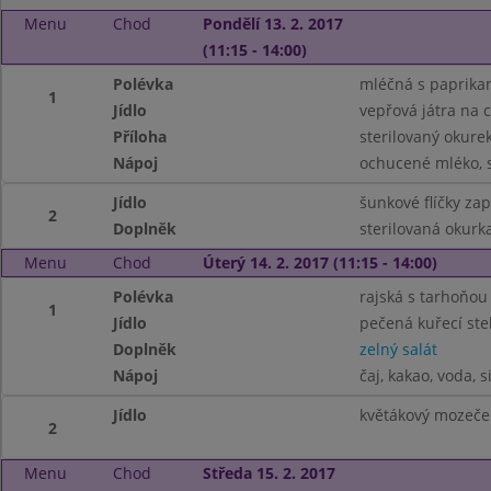
Menu
Chod
Pondělí 13. 2. 2017
(11:15 - 14:00)
Polévka
mléčná s paprika
1
Jídlo
vepřová játra na 
Příloha
sterilovaný okure
Nápoj
ochucené mléko, s
Jídlo
šunkové flíčky za
2
Doplněk
sterilovaná okurk
Menu
Chod
Úterý 14. 2. 2017 (11:15 - 14:00)
Polévka
rajská s tarhoňou
1
Jídlo
pečená kuřecí st
Doplněk
zelný salát
Nápoj
čaj, kakao, voda, s
Jídlo
květákový mozeče
2
Menu
Chod
Středa 15. 2. 2017