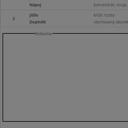
Nápoj
koncentrát, sirup,
Jídlo
krůtí rizoto
2
Doplněk
sterilovaný okure
Reklama: