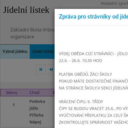
Poslední sync
Jídelní lístek
Pátek 26.6.202
Zpráva pro strávníky od jíd
Omezení obje
Základní škola Vrbno pod Pradědem, okres Bruntál, 
organizace
Vybrat jídelnu
Jídelní lístek
Historie
Kontakty a informace
Doch
VÝDEJ OBĚDA CIZÍ STRÁVNÍCI - JÍDL
22.6. - 26.6. 10,30 HOD
Prosinec 2016
Leden 2017
PLATBA OBĚDŮ, ŽÁCI ŠKOLY
POKUD MÁTE DOSTATEČNÉ FINANČNÍ
NA STRÁNCE ŠKOLY,V SEKCI JÍDELNÍ
Menu
Chod
Středa 1. 2. 2017 (11:15 - 14:00)
Polévka
hovězí s kapáním
VRÁCENÍ ČIPU, 9. TŘÍDY
1
Jídlo
hovězí maso zadní
ČIPY SE BUDOU VRACET 25.6., PO V
Příloha
ovoce
VYÚČTOVÁNÍ PŘEPLATKU ZA CELÝ ŠK
Nápoj
koncentrát, sirup,
ZKONTROLUJTE SPRÁVNOST VAŠEHO Č