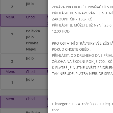
Jídlo
zeleninový bulgur
2
ZPRÁVA PRO RODIČE PRVŇÁČKŮ V 
PŘIHLÁSIT KE STRAVOVÁNÍ JE NUTN
Menu
Chod
Čtvrtek 2. 2. 2017
ZAKOUPIT ČIP - 130,- KČ
(11:15 - 14:00)
PŘIHLÁSIT JE MŮŽETE JIŽ NYNÍ! 25.6. -
Polévka
zeleninová
12,00 HOD
1
Jídlo
smažený vepřový 
Příloha
obloha
PRO OSTATNÍ STRÁVNÍKY VŠE ZŮSTÁV
Nápoj
koncentrát, sirup,
POKUD CHCETE OBĚD ,
PŘIHLÁSIT, OD DRUHÉHO DNE PŘIH
Jídlo
------
2
ZÁLOHA NA ŠKOLNÍ ROK JE 700,- KČ
K PLATBĚ JE NUTNÉ UVÉST PŘIDĚLE
Menu
Chod
Pátek 3. 2. 2017 (11:15 - 14:00)
TAK NEBUDE, PLATBA NEBUDE SPR
Jídlo
pololetní prázdni
1
Menu
Chod
Pondělí 6. 2. 2017
I. kategorie 1. - 4. ročník (7 - 10 let
(11:15 - 14:00)
roce
Polévka
mrkvová se strou