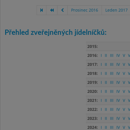
Prosinec 2016
Leden 2017
Přehled zveřejněných jídelníčků:
2015:
2016:
I
II
III
IV
V
V
2017:
I
II
III
IV
V
V
2018:
I
II
III
IV
V
V
2019:
I
II
III
IV
V
V
2020:
I
II
III
IV
V
V
2021:
I
II
III
IV
V
V
2022:
I
II
III
IV
V
V
2023:
I
II
III
IV
V
V
2024:
I
II
III
IV
V
V