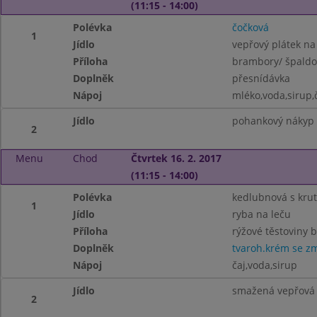
(11:15 - 14:00)
Polévka
čočková
1
Jídlo
vepřový plátek na
Příloha
brambory/ špaldo
Doplněk
přesnídávka
Nápoj
mléko,voda,sirup,
Jídlo
pohankový nákyp 
2
Menu
Chod
Čtvrtek 16. 2. 2017
(11:15 - 14:00)
Polévka
kedlubnová s kru
1
Jídlo
ryba na leču
Příloha
rýžové těstoviny 
Doplněk
tvaroh.krém se z
Nápoj
čaj,voda,sirup
Jídlo
smažená vepřová 
2