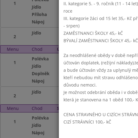
1
II. kategorie 5. - 9. ročník (11 - 14 l
Jídlo
kuřecí karbenátek
roce
Příloha
salát mrkvový s ra
III. kategorie žáci od 15 let 35,- Kč p
Nápoj
mléko,voda,sirup,
- srpen)
Jídlo
pohádka mládí (dě
ZAMĚSTNANCI ŠKOLY 45,- kČ
2
BÝVALÍ ZAMĚSTNANCI ŠKOLY 45,- kČ
Menu
Chod
Úterý 7. 2. 2017 (11:15 - 14:00)
Za neodhlášené obědy v době nepřít
Polévka
z míchaných lušt
1
účtován doplatek, (režijní náklady),t
Jídlo
buchtičky s vani
a bude účtován vždy za uplynulý mě
Doplněk
ovoce/zelenina
kteří nebudou mít stravu odhlášeno
Nápoj
čaj,voda,sirup
důvodu nemoci.
Jídlo
bramborový guláš
Je možnost odebrání oběda i v době
2
která je stanovena na 1 oběd 100,- 
Menu
Chod
Středa 8. 2. 2017 (11:15 - 14:00)
CENA STRAVNÉHO U CIZÍCH STRÁVN
Polévka
hovězí vývar s tě
1
CIZÍ STRÁVNÍCI 100,- kČ
Jídlo
hovězí guláš, kne
Nápoj
koncentrát, sirup