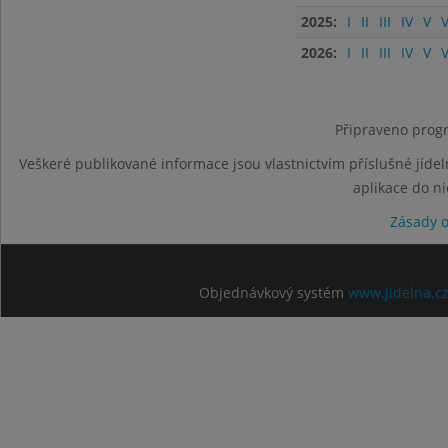
2025:
I
II
III
IV
V
V
2026:
I
II
III
IV
V
V
Připraveno progr
Veškeré publikované informace jsou vlastnictvím příslušné jídel
aplikace do n
Zásady 
Objednávkový systém
www.jidelna.c