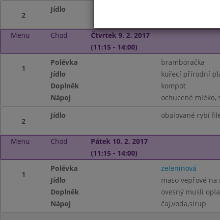
Jídlo
kukuřičný klas, b
2
Menu
Chod
Čtvrtek 9. 2. 2017
(11:15 - 14:00)
Polévka
bramboračka
1
Jídlo
kuřecí přírodní pl
Doplněk
kompot
Nápoj
ochucené mléko, s
Jídlo
obalované rybí fi
2
Menu
Chod
Pátek 10. 2. 2017
(11:15 - 14:00)
Polévka
zeleninová
1
Jídlo
maso vepřové na n
Doplněk
ovesný musli opla
Nápoj
čaj,voda,sirup