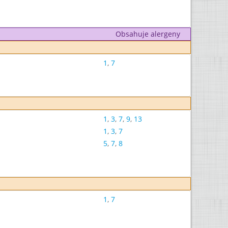
Obsahuje alergeny
1
,
7
1
,
3
,
7
,
9
,
13
1
,
3
,
7
5
,
7
,
8
1
,
7