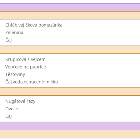
Chléb,vajíčková pomazánka
Zelenina
Čaj
Krupicová s vejcem
Vepřové na paprice
Těstoviny
Čaj,voda,ochucené mléko
Nugátové řezy
Ovoce
Čaj