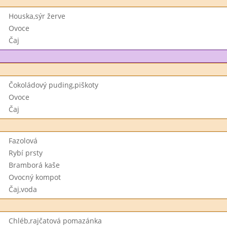
Houska,sýr žerve
Ovoce
Čaj
Čokoládový puding,piškoty
Ovoce
Čaj
Fazolová
Rybí prsty
Bramborá kaše
Ovocný kompot
Čaj,voda
Chléb,rajčatová pomazánka