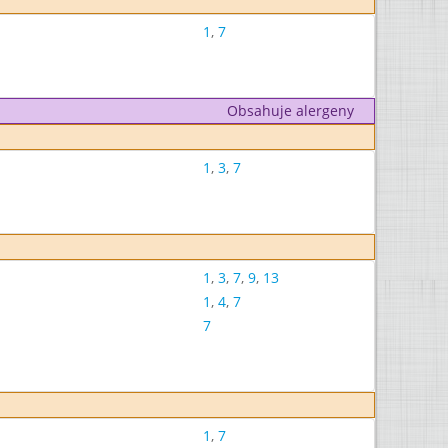
1
,
7
Obsahuje alergeny
1
,
3
,
7
1
,
3
,
7
,
9
,
13
1
,
4
,
7
7
1
,
7