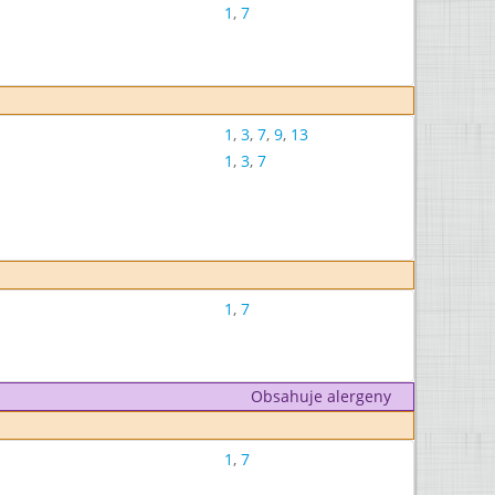
1
,
7
1
,
3
,
7
,
9
,
13
1
,
3
,
7
1
,
7
Obsahuje alergeny
1
,
7