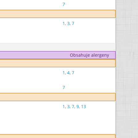
7
1
,
3
,
7
Obsahuje alergeny
1
,
4
,
7
7
1
,
3
,
7
,
9
,
13