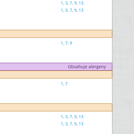
1
,
3
,
7
,
9
,
13
1
,
3
,
7
,
9
,
13
1
,
7
,
9
Obsahuje alergeny
1
,
7
1
,
3
,
7
,
9
,
13
1
,
3
,
7
,
9
,
13