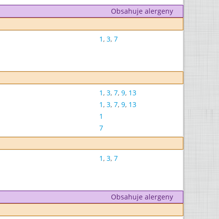
Obsahuje alergeny
1
,
3
,
7
1
,
3
,
7
,
9
,
13
1
,
3
,
7
,
9
,
13
1
7
1
,
3
,
7
Obsahuje alergeny