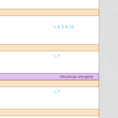
1
,
3
,
7
,
9
,
13
1
,
7
Obsahuje alergeny
1
,
7