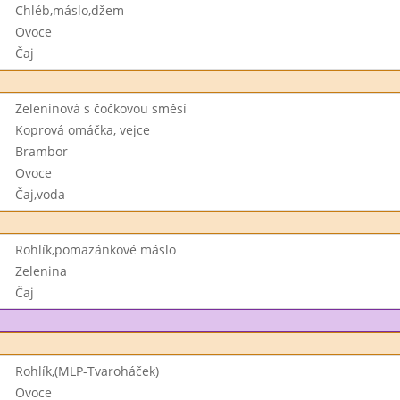
Chléb,máslo,džem
Ovoce
Čaj
Zeleninová s čočkovou směsí
Koprová omáčka, vejce
Brambor
Ovoce
Čaj,voda
Rohlík,pomazánkové máslo
Zelenina
Čaj
Rohlík,(MLP-Tvaroháček)
Ovoce