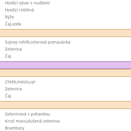
Hovězí vývar s nudlemi
Hovězí roštěná
Rýže
Čaj,voda
Sojový rohlík,celerová pomazánka
Zelenina
Čaj
Chléb,máslo,sýr
Zelenina
Čaj
Zeleninová s pohankou
Krutí maso,dušená zelenina
Brambory