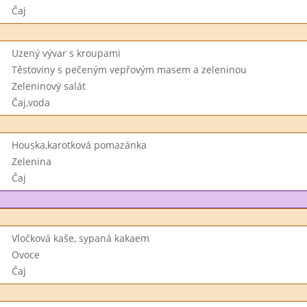
Čaj
Uzený vývar s kroupami
Těstoviny s pečeným vepřovým masem a zeleninou
Zeleninový salát
Čaj,voda
Houska,karotková pomazánka
Zelenina
Čaj
Vločková kaše, sypaná kakaem
Ovoce
Čaj