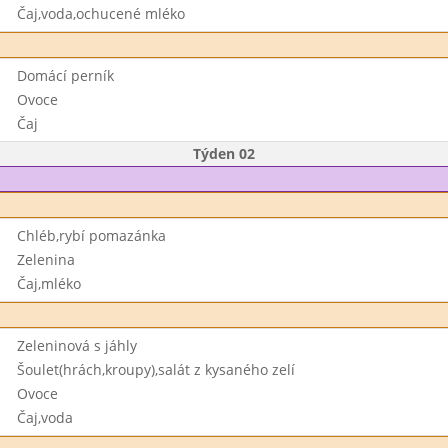
Čaj,voda,ochucené mléko
Domácí perník
Ovoce
Čaj
Týden 02
Chléb,rybí pomazánka
Zelenina
Čaj,mléko
Zeleninová s jáhly
Šoulet(hrách,kroupy),salát z kysaného zelí
Ovoce
Čaj,voda