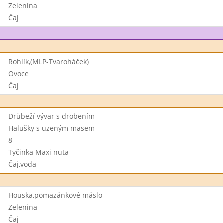
Zelenina
Čaj
Rohlík,(MLP-Tvaroháček)
Ovoce
Čaj
Drůbeží vývar s drobením
Halušky s uzeným masem
8
Tyčinka Maxi nuta
Čaj,voda
Houska,pomazánkové máslo
Zelenina
Čaj