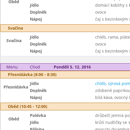
Oběd
Jídlo
domácí koblihy s
Doplněk
ovoce
Nápoj
čaj s bezinkovým
Svačina
Jídlo
chléb, rama, plát
Svačina
Doplněk
ovoce
Nápoj
čaj s bezinkovým
Menu
Chod
Pondělí 5. 12. 2016
Přesnídávka (8:00 - 8:30)
Jídlo
chléb, sýrová po
Přesnídávka
Doplněk
zdobené papriko
Nápoj
bílá káva, ovocný 
Oběd (10:45 - 12:00)
Polévka
drůbeží jemná po
Oběd
Jídlo
krůtí nudličky s
Příloha
gnocchi (brambor