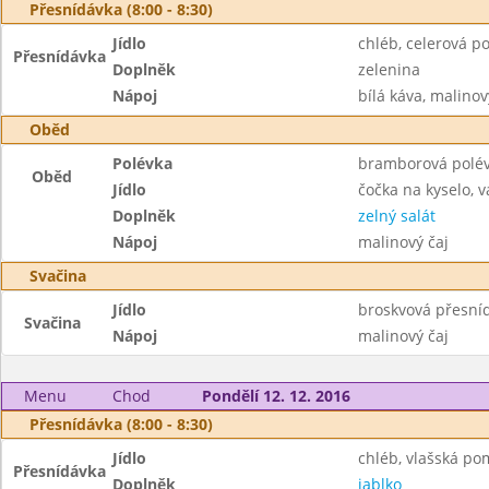
Přesnídávka (8:00 - 8:30)
Jídlo
chléb, celerová 
Přesnídávka
Doplněk
zelenina
Nápoj
bílá káva, malinov
Oběd
Polévka
bramborová polé
Oběd
Jídlo
čočka na kyselo, 
Doplněk
zelný salát
Nápoj
malinový čaj
Svačina
Jídlo
broskvová přesní
Svačina
Nápoj
malinový čaj
Menu
Chod
Pondělí 12. 12. 2016
Přesnídávka (8:00 - 8:30)
Jídlo
chléb, vlašská p
Přesnídávka
Doplněk
jablko