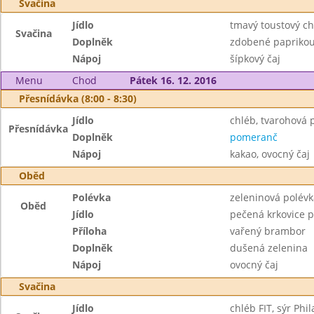
Svačina
Jídlo
tmavý toustový ch
Svačina
Doplněk
zdobené papriko
Nápoj
šípkový čaj
Menu
Chod
Pátek 16. 12. 2016
Přesnídávka (8:00 - 8:30)
Jídlo
chléb, tvarohová
Přesnídávka
Doplněk
pomeranč
Nápoj
kakao, ovocný čaj
Oběd
Polévka
zeleninová polév
Oběd
Jídlo
pečená krkovice p
Příloha
vařený brambor
Doplněk
dušená zelenina
Nápoj
ovocný čaj
Svačina
Jídlo
chléb FIT, sýr Phi