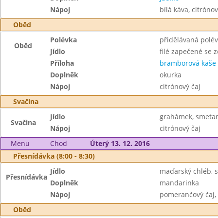
Nápoj
bílá káva, citrónov
Oběd
Polévka
přidělávaná polé
Oběd
Jídlo
filé zapečené se z
Příloha
bramborová kaše
Doplněk
okurka
Nápoj
citrónový čaj
Svačina
Jídlo
grahámek, smetan
Svačina
Nápoj
citrónový čaj
Menu
Chod
Úterý 13. 12. 2016
Přesnídávka (8:00 - 8:30)
Jídlo
maďarský chléb, 
Přesnídávka
Doplněk
mandarinka
Nápoj
pomerančový čaj,
Oběd