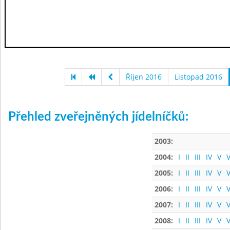
Říjen 2016
Listopad 2016
Přehled zveřejněných jídelníčků:
2003:
2004:
I
II
III
IV
V
V
2005:
I
II
III
IV
V
V
2006:
I
II
III
IV
V
V
2007:
I
II
III
IV
V
V
2008:
I
II
III
IV
V
V