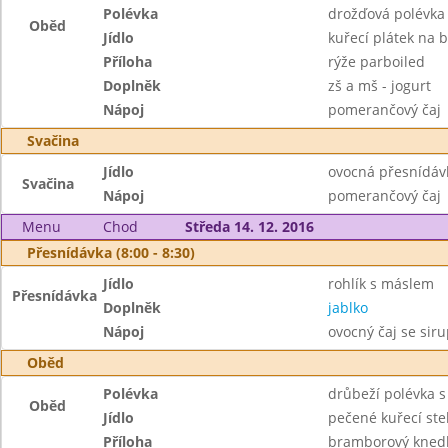
Polévka
drožďová polévka
Oběd
Jídlo
kuřecí plátek na 
Příloha
rýže parboiled
Doplněk
zš a mš - jogurt
Nápoj
pomerančový čaj
Svačina
Jídlo
ovocná přesnídáv
Svačina
Nápoj
pomerančový čaj
Menu
Chod
Středa 14. 12. 2016
Přesnídávka (8:00 - 8:30)
Jídlo
rohlík s máslem
Přesnídávka
Doplněk
jablko
Nápoj
ovocný čaj se sir
Oběd
Polévka
drůbeží polévka 
Oběd
Jídlo
pečené kuřecí st
Příloha
bramborový knedl