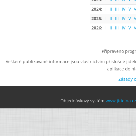
2024:
I
II
III
IV
V
V
2025:
I
II
III
IV
V
V
2026:
I
II
III
IV
V
V
Připraveno progr
Veškeré publikované informace jsou vlastnictvím příslušné jídel
aplikace do n
Zásady 
Objednávkový systém
www.jidelna.c