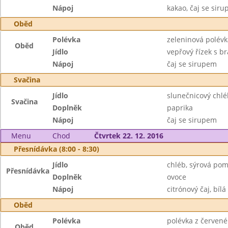
Nápoj
kakao, čaj se sir
Oběd
Polévka
zeleninová polév
Oběd
Jídlo
vepřový řízek s 
Nápoj
čaj se sirupem
Svačina
Jídlo
slunečnicový chl
Svačina
Doplněk
paprika
Nápoj
čaj se sirupem
Menu
Chod
Čtvrtek 22. 12. 2016
Přesnídávka (8:00 - 8:30)
Jídlo
chléb, sýrová po
Přesnídávka
Doplněk
ovoce
Nápoj
citrónový čaj, bílá
Oběd
Polévka
polévka z červené
Oběd