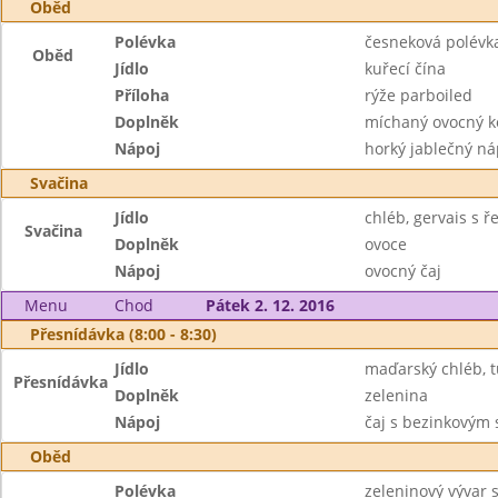
Oběd
Polévka
česneková polév
Oběd
Jídlo
kuřecí čína
Příloha
rýže parboiled
Doplněk
míchaný ovocný 
Nápoj
horký jablečný ná
Svačina
Jídlo
chléb, gervais s ř
Svačina
Doplněk
ovoce
Nápoj
ovocný čaj
Menu
Chod
Pátek 2. 12. 2016
Přesnídávka (8:00 - 8:30)
Jídlo
maďarský chléb, 
Přesnídávka
Doplněk
zelenina
Nápoj
čaj s bezinkovým
Oběd
Polévka
zeleninový vývar s