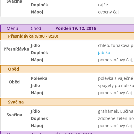
Svačina
Doplněk
rajče
Nápoj
ovocný čaj
Menu
Chod
Pondělí 19. 12. 2016
Přesnídávka (8:00 - 8:30)
Jídlo
chléb, tuňáková 
Přesnídávka
Doplněk
jablko
Nápoj
pomerančový čaj, 
Oběd
Polévka
polévka z vaječné 
Oběd
Jídlo
špagety po italsk
Nápoj
pomerančový čaj
Svačina
Jídlo
grahámek, Lučina
Svačina
Doplněk
zdobené zelenin
Nápoj
pomerančový čaj