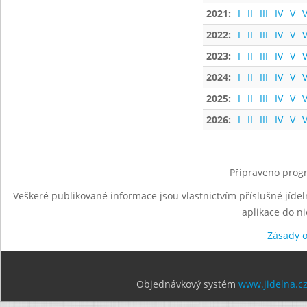
2021:
I
II
III
IV
V
V
2022:
I
II
III
IV
V
V
2023:
I
II
III
IV
V
V
2024:
I
II
III
IV
V
V
2025:
I
II
III
IV
V
V
2026:
I
II
III
IV
V
V
Připraveno progr
Veškeré publikované informace jsou vlastnictvím příslušné jídel
aplikace do n
Zásady 
Objednávkový systém
www.jidelna.c