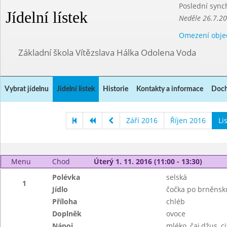
Poslední sync
Jídelní lístek
Neděle 26.7.2
Omezení obje
Základní škola Vítězslava Hálka Odolena Voda
Vybrat jídelnu
Jídelní lístek
Historie
Kontakty a informace
Doch
Září 2016
Říjen 2016
Li
Menu
Chod
Úterý 1. 11. 2016 (11:00 - 13:30)
Polévka
selská
1
Jídlo
čočka po brněnsk
Příloha
chléb
Doplněk
ovoce
Nápoj
mléko, čaj,džus, c