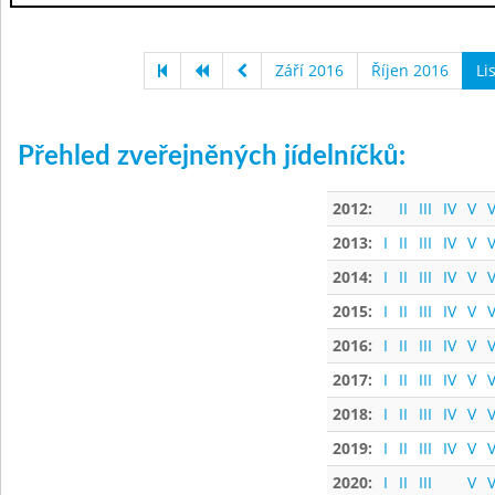
Září 2016
Říjen 2016
Li
Přehled zveřejněných jídelníčků:
2012:
II
III
IV
V
V
2013:
I
II
III
IV
V
V
2014:
I
II
III
IV
V
V
2015:
I
II
III
IV
V
V
2016:
I
II
III
IV
V
V
2017:
I
II
III
IV
V
V
2018:
I
II
III
IV
V
V
2019:
I
II
III
IV
V
V
2020:
I
II
III
V
V