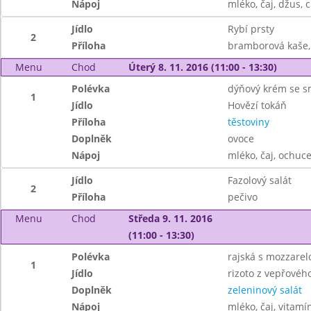
Nápoj
mléko, čaj, džus, 
Jídlo
Rybí prsty
2
Příloha
bramborová kaše,
Menu
Chod
Úterý 8. 11. 2016 (11:00 - 13:30)
Polévka
dýňový krém se 
1
Jídlo
Hovězí tokáň
Příloha
těstoviny
Doplněk
ovoce
Nápoj
mléko, čaj, ochuc
Jídlo
Fazolový salát
2
Příloha
pečivo
Menu
Chod
Středa 9. 11. 2016
(11:00 - 13:30)
Polévka
rajská s mozzarel
1
Jídlo
rizoto z vepřovéh
Doplněk
zeleninový salát
Nápoj
mléko, čaj, vitamí