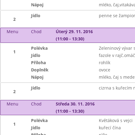
Nápoj
mléko, čaj,vitakáv
Jídlo
penne se žampio
2
Menu
Chod
Úterý 29. 11. 2016
(11:00 - 13:30)
Polévka
Zeleninový vývar
1
Jídlo
fazole v rajč.omáč
Příloha
rohlík
Doplněk
ovoce
Nápoj
mléko, čaj s mede
Jídlo
cizrna s kuřecím
2
Menu
Chod
Středa 30. 11. 2016
(11:00 - 13:30)
Polévka
Květáková s vejci
1
Jídlo
kuřecí čína
Příloha
rýže