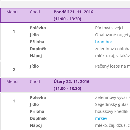
Menu
Chod
Pondělí 21. 11. 2016
(11:00 - 13:30)
Polévka
Pórková s vejci
1
Jídlo
Obalované nugety
Příloha
brambor
Doplněk
zeleninová obloh
Nápoj
mléko, čaj, vitakáv
Jídlo
Pečený losos na m
2
Menu
Chod
Úterý 22. 11. 2016
(11:00 - 13:30)
Polévka
Zeleninový vývar 
1
Jídlo
Segedínský guláš
Příloha
houskový knedlík
Doplněk
mrkev
Nápoj
mléko, čaj, džus, 