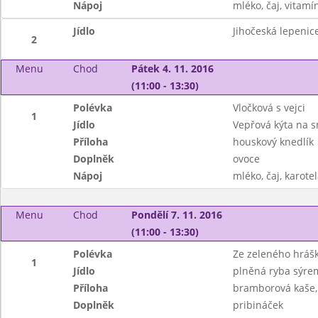
Nápoj
mléko, čaj, vitamí
Jídlo
Jihočeská lepenic
2
Menu
Chod
Pátek 4. 11. 2016
(11:00 - 13:30)
Polévka
Vločková s vejci
1
Jídlo
Vepřová kýta na 
Příloha
houskový knedlík
Doplněk
ovoce
Nápoj
mléko, čaj, karote
Menu
Chod
Pondělí 7. 11. 2016
(11:00 - 13:30)
Polévka
Ze zeleného hrášk
1
Jídlo
plněná ryba sýre
Příloha
bramborová kaše,
Doplněk
pribináček