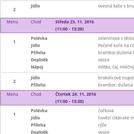
Jídlo
ovesná kaše s br
2
Menu
Chod
Středa 23. 11. 2016
(11:00 - 13:30)
Polévka
zeleninová s těst
1
Jídlo
Pečené kuře na r
Příloha
brambor,dušená b
Doplněk
ovoce
Nápoj
mléko, čaj, mléčný
Jídlo
brokolicové nuget
2
Příloha
brambor, dušená 
Menu
Chod
Čtvrtek 24. 11. 2016
(11:00 - 13:30)
Polévka
čočková
1
Jídlo
hovězí cikánské 
Příloha
rýže
Doplněk
ovoce