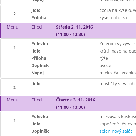
Jídlo
čočka na kyselo, v
2
Příloha
kyselá okurka
Menu
Chod
Středa 2. 11. 2016
(11:00 - 13:30)
Polévka
Zeleninový vývar
1
Jídlo
krůtí maso na pa
Příloha
rýže
Doplněk
ovoce
Nápoj
mléko, čaj, granko
Jídlo
mašličky s tvaro
2
Menu
Chod
Čtvrtek 3. 11. 2016
(11:00 - 13:30)
Polévka
mrkvová s kusku
1
Jídlo
zapečené těstov
Doplněk
zeleninový salát